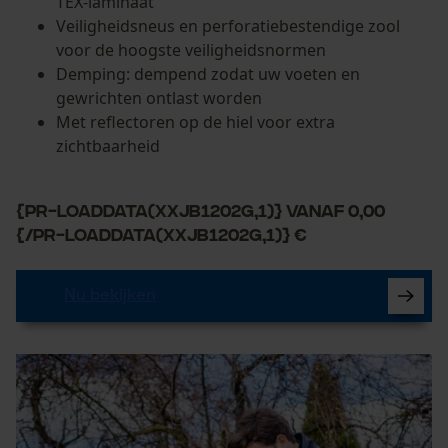
TEX-laminaat
Veiligheidsneus en perforatiebestendige zool
voor de hoogste veiligheidsnormen
Demping: dempend zodat uw voeten en
gewrichten ontlast worden
Met reflectoren op de hiel voor extra
zichtbaarheid
{PR-LoadData(XXJB1202G,1)} vanaf 0,00
{/PR-LoadData(XXJB1202G,1)} €
Nu bekijken