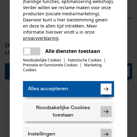
(handige functies, optimalisering webshop).
met ActiveGrip technologie
Verder willen we reclame maken voor onze
Perforatiebestendige tussenzool van staal:
producten (sociale media/marketing).
beschermt uw voeten tegen scherpe voorwerpen
Daarvoor kunt u hier toestemming geven
van onderaf
en deze te allen tijd intrekken. Meer
informatie hierover vindt u in onze
privacyverklaring
.
{PR-LoadData(XX73421,1)} 0,00 {/PR-
delen
Alle diensten toestaan
Er is een fout opgetreden. Gelieve
LoadData(XX73421,1)} €
delen
het opnieuw te proberen.
Noodzakelijke Cookies
|
Statistische Cookies
|
Prestatie en functionele Cookies
|
Marketing
mail
Cookies
Nu bekijken
Alles accepteren
Noodzakelijke Cookies
toestaan
Instellingen