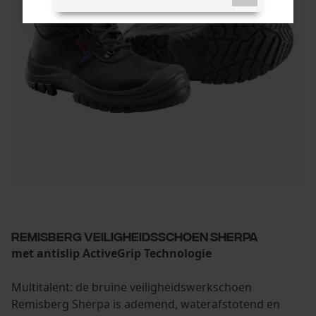
Noodzakelijke Cookies
Controleer instelling van cookies
Session ID
De keuze voor
gegevensverwerking opslaan
Econda Tag Manager
Remisberg Veiligheidsschoen Sherpa
Statistische Cookies
met antislip ActiveGrip Technologie
Multitalent: de bruine veiligheidswerkschoen
Remisberg Sherpa is ademend, waterafstotend en