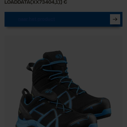
LoadData(XX73404,1)} €
naar het product