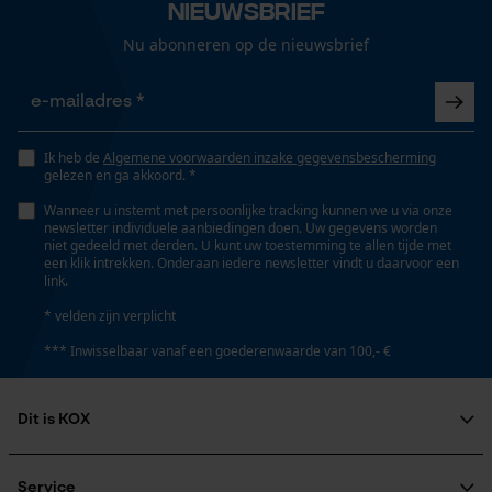
Nieuwsbrief
Nu abonneren op de nieuwsbrief
Ik heb de
Algemene voorwaarden inzake gegevensbescherming
gelezen en ga akkoord. *
Wanneer u instemt met persoonlijke tracking kunnen we u via onze
newsletter individuele aanbiedingen doen. Uw gegevens worden
niet gedeeld met derden. U kunt uw toestemming te allen tijde met
een klik intrekken. Onderaan iedere newsletter vindt u daarvoor een
link.
* velden zijn verplicht
*** Inwisselbaar vanaf een goederenwaarde van 100,- €
Dit is KOX
Over ons
Maatschappelijke betrokkenheid
Service