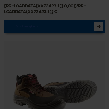
Google Maps
{PR-LoadData(XX73423,1)} 0,00 {/PR-
LoadData(XX73423,1)} €
Marketing Cookies
Nu bekijken
Google Global Site Tag
Microsoft Advertising Universal
Event Tracking
Survicate