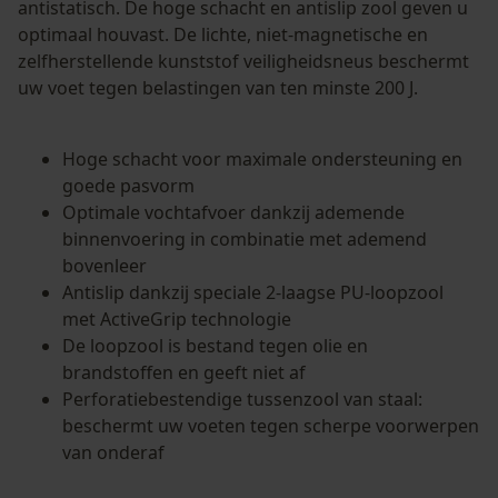
antistatisch. De hoge schacht en antislip zool geven u
Econda Analytics
optimaal houvast. De lichte, niet-magnetische en
Mouseflow Web Analytics Tool
zelfherstellende kunststof veiligheidsneus beschermt
Fact-Finder Tracking
uw voet tegen belastingen van ten minste 200 J.
Hoge schacht voor maximale ondersteuning en
Prestatie en functionele
goede pasvorm
Cookies
Optimale vochtafvoer dankzij ademende
binnenvoering in combinatie met ademend
bovenleer
Antislip dankzij speciale 2-laagse PU-loopzool
Loop54 Personalization
met ActiveGrip technologie
Gepersonaliseerde homepage
De loopzool is bestand tegen olie en
Opgeslagen winkelwagen
brandstoffen en geeft niet af
Perforatiebestendige tussenzool van staal:
Persoonlijke begroeting
beschermt uw voeten tegen scherpe voorwerpen
Geo-IP en gebruikersdetectie
van onderaf
YouTube-video's