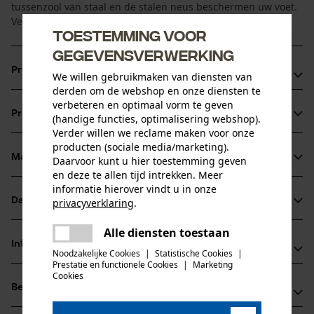
tussenzool van staal en de stalen neus beschermen uw voet.
Verder is hij waterafstotend, antislip en antistatisch.
Toestemming voor
gegevensverwerking
Productvoordelen
We willen gebruikmaken van diensten van
derden om de webshop en onze diensten te
Perforatiebestendige tussenzool van staal: beschermt uw
verbeteren en optimaal vorm te geven
Productinformatie
(handige functies, optimalisering webshop).
voeten tegen scherpe voorwerpen van onderaf
Verder willen we reclame maken voor onze
Ademend en waterafstotend bovenleer
producten (sociale media/marketing).
Antislip zool
Materiaal & onderhoud
Daarvoor kunt u hier toestemming geven
Productdetails
en deze te allen tijd intrekken. Meer
informatie hierover vindt u in onze
Activiteitstype
Datasheets
privacyverklaring
.
Materiaal
beschermen, vissen, werken, wandelen, kamperen,
delen
jagen
Productveiligheidsblad (PDF)
Alle diensten toestaan
Er is een fout opgetreden. Gelieve
Hoofdmateriaal
Informatie van de fabrikant
delen
het opnieuw te proberen.
Noodzakelijke Cookies
|
Statistische Cookies
|
Mix van synthetische Materialenleer
Prestatie en functionele Cookies
|
Marketing
mail
Hase Safety Gloves GmbH
Cookies
Leeftijdsgroep
Beoordelingen
(1)
Am Hillernsen Hamm 6
volwassen
Hoofdmateriaal voering
26441 Jever, Duitsland