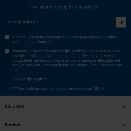
Gepersonaliseerde homepage
Nu abonneren op de nieuwsbrief
Opgeslagen winkelwagen
Schachtlengte
Persoonlijke begroeting
14 cm
Geo-IP en gebruikersdetectie
Ik heb de
Algemene voorwaarden inzake gegevensbescherming
YouTube-video's
gelezen en ga akkoord. *
Technische specificaties
Google Maps
Wanneer u instemt met persoonlijke tracking kunnen we u via onze
newsletter individuele aanbiedingen doen. Uw gegevens worden
niet gedeeld met derden. U kunt uw toestemming te allen tijde met
Automatische kettingsmering
een klik intrekken. Onderaan iedere newsletter vindt u daarvoor een
Nee
link.
Marketing Cookies
* velden zijn verplicht
Eigenschap
*** Inwisselbaar vanaf een goederenwaarde van 100,- €
antistatisch, brandstofbestendig,
penetratiebestendig, olieresistent, waterafstotend,
Google Global Site Tag
Dit is KOX
antislip, ademend
Microsoft Advertising Universal
Event Tracking
Over ons
Survicate
Maatschappelijke betrokkenheid
Service
Versnipperfunctie