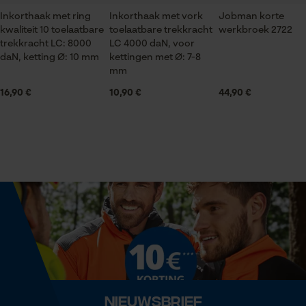
comfortabelere.
Product geschikt voor het hele jaar
Inkorthaak met ring
Inkorthaak met vork
Jobman korte
kwaliteit 10 toelaatbare
toelaatbare trekkracht
werkbroek 2722
Statistische Cookies
trekkracht LC: 8000
LC 4000 daN, voor
daN, ketting Ø: 10 mm
kettingen met Ø: 7-8
Optiek/patroon
mm
Unikleur
16,90 €
10,90 €
44,90 €
Econda Analytics
Veiligheidsklasse schoen
S3
Mouseflow Web Analytics Tool
Fact-Finder Tracking
Toevoeging veiligheidsschoenklasse
FO, SR
Prestatie en functionele
Cookies
Grootte & afmetingen
Schachthoogte
Loop54 Personalization
Nieuwsbrief
Over the ankle