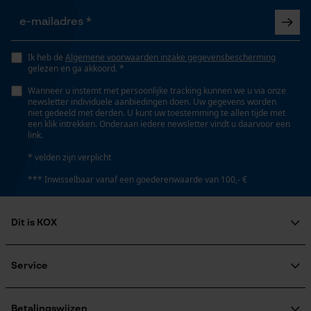
Survicate
Ik heb de
Algemene voorwaarden inzake gegevensbescherming
gelezen en ga akkoord. *
Wanneer u instemt met persoonlijke tracking kunnen we u via onze
newsletter individuele aanbiedingen doen. Uw gegevens worden
niet gedeeld met derden. U kunt uw toestemming te allen tijde met
een klik intrekken. Onderaan iedere newsletter vindt u daarvoor een
link.
* velden zijn verplicht
*** Inwisselbaar vanaf een goederenwaarde van 100,- €
Dit is KOX
Over ons
Maatschappelijke betrokkenheid
Service
raadgever
Veel gestelde vragen
KOX Harvester
KOX catalogus
Aanmelding nieuwsbrief
Betalingswijzen