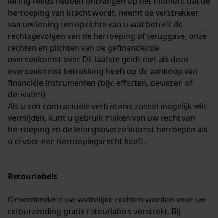
lening reeds hebben ontvangen op het moment dat de
Econda Tag Manager
herroeping van kracht wordt, neemt de verstrekker
van uw lening ten opzichte van u wat betreft de
rechtsgevolgen van de herroeping of teruggave, onze
Statistische Cookies
rechten en plichten van de gefinancierde
overeenkomst over. Dit laatste geldt niet als deze
overeenkomst betrekking heeft op de aankoop van
financiële instrumenten (bijv. effecten, deviezen of
derivaten)
Econda Analytics
Als u een contractuele verbintenis zoveel mogelijk wilt
Mouseflow Web Analytics Tool
vermijden, kunt u gebruik maken van uw recht van
herroeping en de leningsovereenkomst herroepen als
Fact-Finder Tracking
u ervoor een herroepingsrecht heeft.
Prestatie en functionele
Retourlabels
Cookies
Onverminderd uw wettelijke rechten worden voor uw
retourzending gratis retourlabels verstrekt. Bij