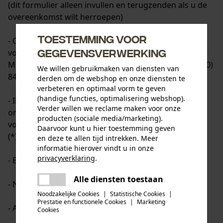
(dit formulier alleen invullen en terugzenden als u de
overeenkomst wilt herroepen)
Toestemming voor
- Oregon Tool Europe SA/NV, KOX &ndash; Partners
gegevensverwerking
voor de Bosbouw en Tuin, Rue Emile Francqui 5, 1435
Mont-Saint-Guibert, België, info-be@kox.eu, fax: +32(0)
We willen gebruikmaken van diensten van
84 22 28 12
derden om de webshop en onze diensten te
verbeteren en optimaal vorm te geven
(handige functies, optimalisering webshop).
- Ik/Wij (*) deel/delen (*) u hierbij mede dat ik/wij (*)
Verder willen we reclame maken voor onze
onze overeenkomst betreffende de verkoop van de
producten (sociale media/marketing).
volgende goederen/levering van de volgende dienst
Daarvoor kunt u hier toestemming geven
(*) herroep/herroepen (*)
en deze te allen tijd intrekken. Meer
informatie hierover vindt u in onze
privacyverklaring
.
- Besteld op (*)/Ontvangen op (*)
delen
Alle diensten toestaan
Er is een fout opgetreden. Gelieve
- Naam/Namen consument(en)
delen
het opnieuw te proberen.
Noodzakelijke Cookies
|
Statistische Cookies
|
Prestatie en functionele Cookies
|
Marketing
- Adres consument(en)
mail
Cookies