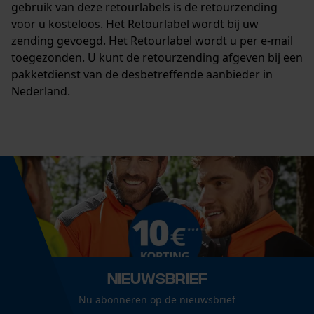
gebruik van deze retourlabels is de retourzending
Loop54 Personalization
voor u kosteloos. Het Retourlabel wordt bij uw
Gepersonaliseerde homepage
zending gevoegd. Het Retourlabel wordt u per e-mail
Opgeslagen winkelwagen
toegezonden. U kunt de retourzending afgeven bij een
pakketdienst van de desbetreffende aanbieder in
Persoonlijke begroeting
Nederland.
Geo-IP en gebruikersdetectie
YouTube-video's
Google Maps
Marketing Cookies
Google Global Site Tag
Nieuwsbrief
Microsoft Advertising Universal
Event Tracking
Nu abonneren op de nieuwsbrief