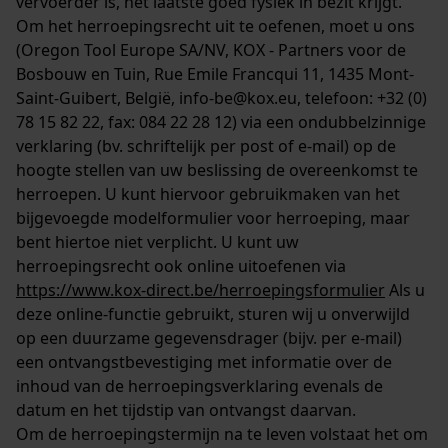
vervoerder is, het laatste goed fysiek in bezit krijgt.
Om het herroepingsrecht uit te oefenen, moet u ons
(Oregon Tool Europe SA/NV, KOX - Partners voor de
Bosbouw en Tuin, Rue Emile Francqui 11, 1435 Mont-
Saint-Guibert, België, info-be@kox.eu, telefoon: +32 (0)
78 15 82 22, fax: 084 22 28 12) via een ondubbelzinnige
verklaring (bv. schriftelijk per post of e-mail) op de
hoogte stellen van uw beslissing de overeenkomst te
herroepen. U kunt hiervoor gebruikmaken van het
bijgevoegde modelformulier voor herroeping, maar
bent hiertoe niet verplicht. U kunt uw
herroepingsrecht ook online uitoefenen via
https://www.kox-direct.be/herroepingsformulier
Als u
deze online-functie gebruikt, sturen wij u onverwijld
op een duurzame gegevensdrager (bijv. per e-mail)
een ontvangstbevestiging met informatie over de
inhoud van de herroepingsverklaring evenals de
datum en het tijdstip van ontvangst daarvan.
Om de herroepingstermijn na te leven volstaat het om