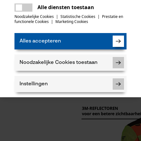
Er is een fout opgetreden. Gelieve het
Alle diensten toestaan
opnieuw te proberen.
mail
Noodzakelijke Cookies
|
Statistische Cookies
|
Prestatie en
functionele Cookies
|
Marketing Cookies
Alles accepteren
Noodzakelijke Cookies toestaan
Instellingen
Noodzakelijke Cookies
Controleer instelling van cookies