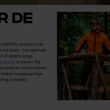
r de
of &#039;s avonds in de
 tot leven - het optimale
 of tijdens lange
itrusting
te kiezen. Wij
dergoed en comfortabele,
t maken hoogwaardige
sting compleet.