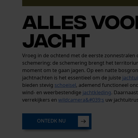
Alles voo
jacht
Vroeg in de ochtend met de eerste zonnestralen 
schemering: de schemering brengt het territorium
moment om te gaan jagen. Op een natte bosgrond
jachtnachten is het essentieel om de juiste
jachtu
bieden stevig
schoeisel
, ademend functioneel on
wind- en weerbestendige
jachtkleding
. Daarnaas
verrekijkers en
wildcamera&#039;s
uw jachtuitru
ONTEDK NU