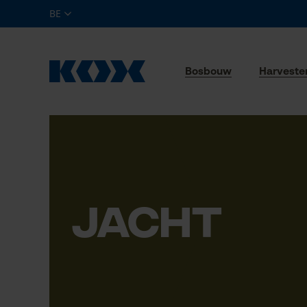
BE
Bosbouw
Harveste
JACHT