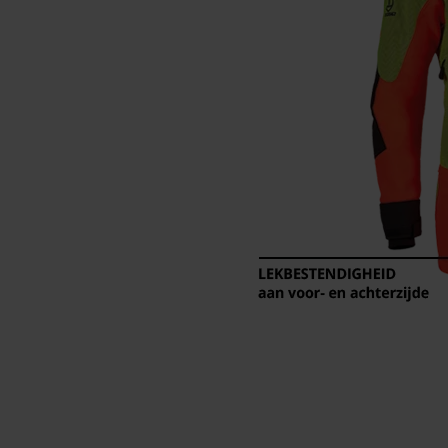
Session ID
De keuze voor gegevensverwerking
opslaan
Econda Tag Manager
Statistische Cookies
Econda Analytics
Mouseflow Web Analytics Tool
Fact-Finder Tracking
Prestatie en functionele Cookies