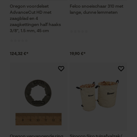
Oregon voordelset
Felco snoeischaar 310 met
AdvanceCut HD met
lange, dunne lemmeten
zaagblad en 4
zaagkettingen half haaks
3/8", 1.5 mm, 45 cm
124,32 €*
19,90 €*
Oregon vervangende ring
Sirocco Siro tuinafvalzak/