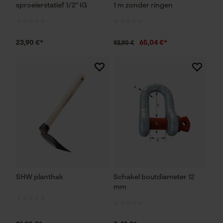
sproeierstatief 1/2" IG
1 m zonder ringen
23,90 €*
65,04 €*
92,90 €
SHW planthak
Schakel boutdiameter 12
mm