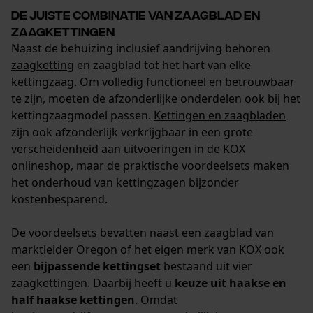
Mouseflow Web Analytics Tool
De juiste combinatie van zaagblad en
Fact-Finder Tracking
zaagkettingen
Naast de behuizing inclusief aandrijving behoren
zaagketting
en zaagblad tot het hart van elke
kettingzaag. Om volledig functioneel en betrouwbaar
Prestatie en functionele
te zijn, moeten de afzonderlijke onderdelen ook bij het
Cookies
kettingzaagmodel passen.
Kettingen en zaagbladen
zijn ook afzonderlijk verkrijgbaar in een grote
verscheidenheid aan uitvoeringen in de KOX
Loop54 Personalization
onlineshop, maar de praktische voordeelsets maken
Gepersonaliseerde homepage
het onderhoud van kettingzagen bijzonder
kostenbesparend.
Opgeslagen winkelwagen
Persoonlijke begroeting
De voordeelsets bevatten naast een
zaagblad
van
Geo-IP en gebruikersdetectie
marktleider Oregon of het eigen merk van KOX ook
een
bijpassende kettingset
bestaand uit vier
YouTube-video's
zaagkettingen. Daarbij heeft u
keuze uit haakse en
Google Maps
half haakse kettingen
. Omdat