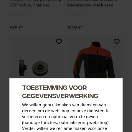
3/8" hobby, 7 tanden
bladerenzak met lussen
9,90 €*
13,90 €*
Toestemming voor
gegevensverwerking
We willen gebruikmaken van diensten van
Oregon ringtandwiel 325, 7
PSS functionele jas X-treme
derden om de webshop en onze diensten te
tanden incl. aandrijfring bijv.
Breeze rood/groen
verbeteren en optimaal vorm te geven
geschikt voor Jonsered
(handige functies, optimalisering webshop).
Verder willen we reclame maken voor onze