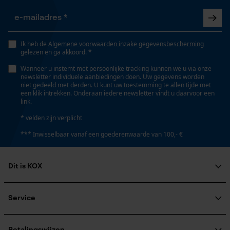
Ik heb de
Algemene voorwaarden inzake gegevensbescherming
gelezen en ga akkoord. *
Wanneer u instemt met persoonlijke tracking kunnen we u via onze
newsletter individuele aanbiedingen doen. Uw gegevens worden
niet gedeeld met derden. U kunt uw toestemming te allen tijde met
een klik intrekken. Onderaan iedere newsletter vindt u daarvoor een
link.
* velden zijn verplicht
*** Inwisselbaar vanaf een goederenwaarde van 100,- €
Dit is KOX
Over ons
Maatschappelijke betrokkenheid
Service
raadgever
Veel gestelde vragen
KOX Harvester