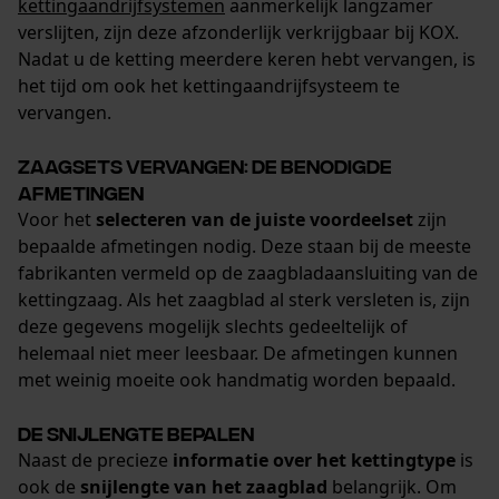
kettingaandrijfsystemen
aanmerkelijk langzamer
verslijten, zijn deze afzonderlijk verkrijgbaar bij KOX.
Marketing Cookies
Nadat u de ketting meerdere keren hebt vervangen, is
het tijd om ook het kettingaandrijfsysteem te
vervangen.
Zaagsets vervangen: de benodigde
Google Global Site Tag
afmetingen
Microsoft Advertising Universal
Event Tracking
Voor het
selecteren van de juiste voordeelset
zijn
bepaalde afmetingen nodig. Deze staan bij de meeste
Survicate
fabrikanten vermeld op de zaagbladaansluiting van de
kettingzaag. Als het zaagblad al sterk versleten is, zijn
deze gegevens mogelijk slechts gedeeltelijk of
helemaal niet meer leesbaar. De afmetingen kunnen
met weinig moeite ook handmatig worden bepaald.
De snijlengte bepalen
Naast de precieze
informatie over het kettingtype
is
ook de
snijlengte van het zaagblad
belangrijk. Om