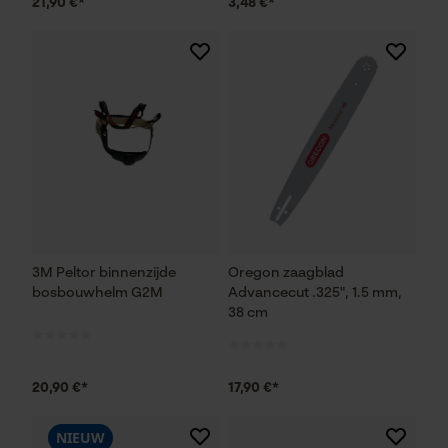
21,90 €*
3,48 €*
3M Peltor binnenzijde
Oregon zaagblad
bosbouwhelm G2M
Advancecut .325", 1.5 mm,
38 cm
20,90 €*
17,90 €*
NIEUW