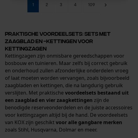
1
2
3
4
109
Noodzakelijke Cookies
Praktische voordeelsets: sets met
Controleer instelling van cookies
zaagblad en -kettingen voor
Session ID
kettingzagen
De keuze voor
Kettingzagen zijn onmisbare gereedschappen voor
gegevensverwerking opslaan
bosbouw en tuinieren. Maar zelfs bij correct gebruik
Econda Tag Manager
en onderhoud zullen afzonderlijke onderdelen vroeg
of laat moeten worden vervangen, zoals bijvoorbeeld
zaagbladen en kettingen, die na langdurig gebruik
verslijten. Met praktische
voordeelsets bestaand uit
Statistische Cookies
een zaagblad en vier zaagkettingen
zijn de
benodigde reserveonderdelen en de juiste accessoires
voor kettingzagen altijd bij de hand. De voordeelsets
van KOX zijn geschikt
voor alle gangbare merken
zoals Stihl, Husqvarna, Dolmar en meer.
Econda Analytics