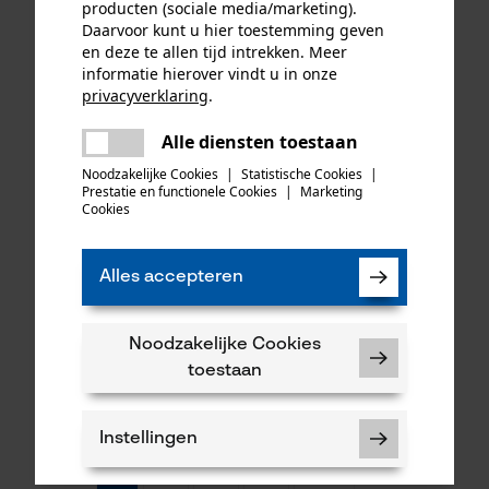
producten (sociale media/marketing).
Daarvoor kunt u hier toestemming geven
34,90 €*
189,00 €*
en deze te allen tijd intrekken. Meer
informatie hierover vindt u in onze
privacyverklaring
.
delen
Alle diensten toestaan
Er is een fout opgetreden. Gelieve
delen
het opnieuw te proberen.
Noodzakelijke Cookies
|
Statistische Cookies
|
Prestatie en functionele Cookies
|
Marketing
mail
Cookies
Alles accepteren
Felco multifunctioneel stuk
Noodzakelijke Cookies
gereedschap 905
toestaan
33,90 €*
Instellingen