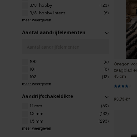
3/8" hobby
(123)
3/8" hobby Intenz
(6)
meer weergeven
Aantal aandrijfelementen
Aantal aandrijfelementen
100
(6)
Oregon voo
101
(6)
zaagblad en
45 cm
102
(12)
meer weergeven
Aandrijfschakeldikte
93,73 €*
1.1 mm
(69)
1.3 mm
(182)
1.5 mm
(293)
meer weergeven