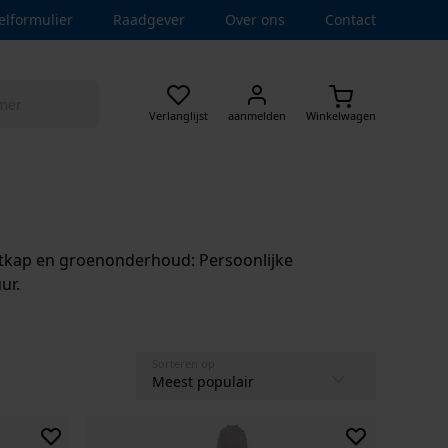
elformulier
Raadgever
Over ons
Contact
Verlanglijst
aanmelden
Winkelwagen
outkap en groenonderhoud: Persoonlijke
ur.
Sorteren op