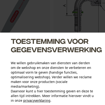
Toestemming voor
gegevensverwerking
gblad Advancecut .325", 1.5
FB Hydraulic Pressnippel DKOS
We willen gebruikmaken van diensten van derden
om de webshop en onze diensten te verbeteren en
optimaal vorm te geven (handige functies,
2,34 €*
optimalisering webshop). Verder willen we reclame
maken voor onze producten (sociale
media/marketing).
Daarvoor kunt u hier toestemming geven en deze te
allen tijd intrekken. Meer informatie hierover vindt u
in onze
privacyverklaring
.
delen