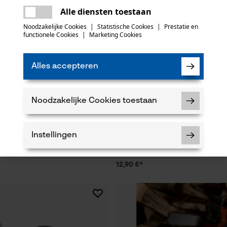
Er is een fout opgetreden. Gelieve het
Alle diensten toestaan
opnieuw te proberen.
mail
Noodzakelijke Cookies
|
Statistische Cookies
|
Prestatie en
functionele Cookies
|
Marketing Cookies
Alles accepteren
Noodzakelijke Cookies toestaan
rdelset ControlCut met
3M veiligheidsbril SecureFit 400,
 4 zaagkettingen 325", 1.6 mm,
Instellingen
12,90 €*
Noodzakelijke Cookies
Controleer instelling van cookies