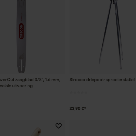
erCut zaagblad 3/8", 1.6 mm,
Sirocco driepoot-sproeierstatief 
eciale uitvoering
23,90 €*