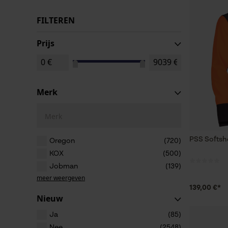
FILTEREN
Prijs
Merk
Merk
PSS Softshe
Oregon
(720)
KOX
(500)
Jobman
(139)
meer weergeven
139,00 €*
Nieuw
Ja
(85)
Nee
(2548)