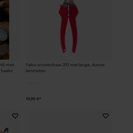
 HD met
Felco snoeischaar 310 met lange, dunne
f haaks
lemmeten
19,90 €*