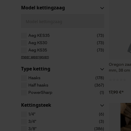
Model kettingzaag
Model kettingzaag
Aeg KES35
(73)
Aeg KS30
(73)
Aeg KS35
(73)
meer weergeven
Oregon zaa
Type ketting
mm, 38 cm
Haaks
(178)
Half haaks
(367)
17,90 €*
PowerSharp
(1)
Kettingsteek
1/4"
(6)
3/4"
(3)
3/8"
(386)