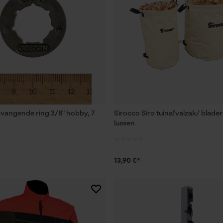
Loop54 Personalization
Gepersonaliseerde homepage
Opgeslagen winkelwagen
Persoonlijke begroeting
Geo-IP en gebruikersdetectie
YouTube-video's
vangende ring 3/8" hobby, 7
Sirocco Siro tuinafvalzak/ blade
lussen
Google Maps
13,90 €*
Marketing Cookies
Google Global Site Tag