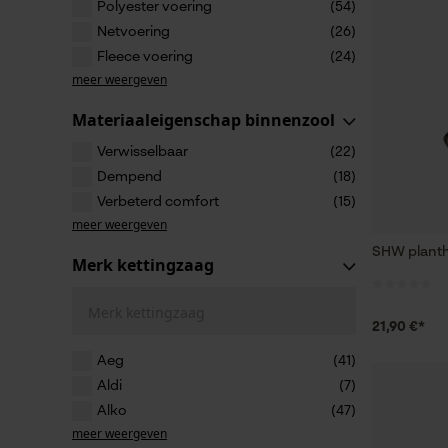
Polyester voering
(54)
Netvoering
(26)
Fleece voering
(24)
meer weergeven
Materiaaleigenschap binnenzool
Verwisselbaar
(22)
Dempend
(18)
Verbeterd comfort
(15)
meer weergeven
SHW plant
Merk kettingzaag
Merk kettingzaag
21,90 €*
Aeg
(41)
Aldi
(7)
Alko
(47)
meer weergeven