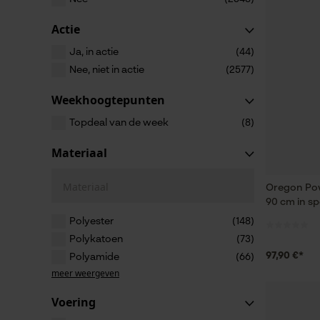
Actie
Ja, in actie
(44)
Nee, niet in actie
(2577)
Weekhoogtepunten
Topdeal van de week
(8)
Materiaal
Materiaal
Oregon Pow
90 cm in sp
Polyester
(148)
Polykatoen
(73)
97,90 €*
Polyamide
(66)
meer weergeven
Voering