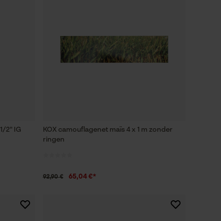
1/2" IG
KOX camouflagenet maïs 4 x 1 m zonder
ringen
65,04 €*
92,90 €