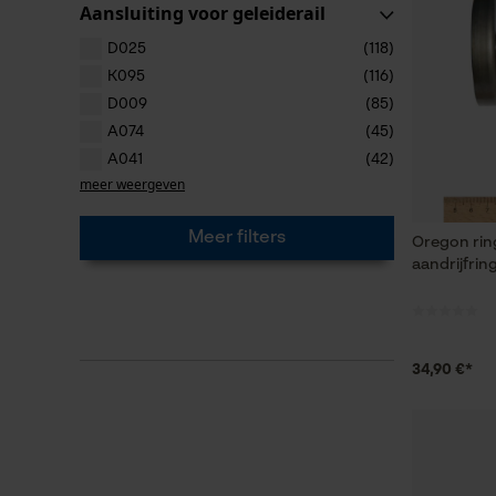
Aansluiting voor geleiderail
D025
(118)
K095
(116)
D009
(85)
A074
(45)
A041
(42)
meer weergeven
Meer filters
Oregon ring
aandrijfrin
34,90 €*