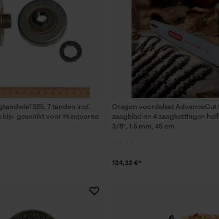
Session ID
De keuze voor gegevensverwerking
opslaan
Econda Tag Manager
Statistische Cookies
tandwiel 325, 7 tanden incl.
Oregon voordelset AdvanceCut
g bijv. geschikt voor Husqvarna
zaagblad en 4 zaagkettingen hal
3/8", 1.5 mm, 45 cm
Econda Analytics
Mouseflow Web Analytics Tool
Fact-Finder Tracking
124,32 €*
Prestatie en functionele Cookies