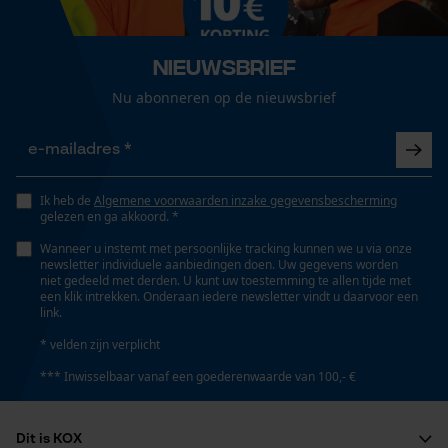
De keuze voor
gegevensverwerking opslaan
Econda Tag Manager
Nieuwsbrief
Nu abonneren op de nieuwsbrief
Statistische Cookies
Ik heb de
Algemene voorwaarden inzake gegevensbescherming
gelezen en ga akkoord. *
Wanneer u instemt met persoonlijke tracking kunnen we u via onze
Econda Analytics
newsletter individuele aanbiedingen doen. Uw gegevens worden
niet gedeeld met derden. U kunt uw toestemming te allen tijde met
Mouseflow Web Analytics Tool
een klik intrekken. Onderaan iedere newsletter vindt u daarvoor een
link.
Fact-Finder Tracking
* velden zijn verplicht
*** Inwisselbaar vanaf een goederenwaarde van 100,- €
Prestatie en functionele
Cookies
Dit is KOX