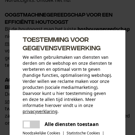
NordicLights. Ontdek het nu!
Oogstmachinegereedschap voor een
efficiënte houtoogst
Bij de houtoogst mag het juiste
bosbouwgereedschap
niet ontbreken: robuust en duurzaam
meet- en
Toestemming voor
markeergereedschap
zoals schuifmaten, rolmaten
gegevensverwerking
voor de bosbouw, sappies en velhevels maken het
We willen gebruikmaken van diensten van
gemakkelijker om gekapte boomstammen te meten,
derden om de webshop en onze diensten te
te trekken en op te tillen.
verbeteren en optimaal vorm te geven
(handige functies, optimalisering webshop).
Accessoires voor oogstmachines m.b.t.
Verder willen we reclame maken voor onze
bediening, onderhoud en reparatie
producten (sociale media/marketing).
Daarvoor kunt u hier toestemming geven
De daarvoor geschikte
brandstoffen en
en deze te allen tijd intrekken. Meer
smeermiddelen
zijn ook verkrijgbaar bij KOX:
informatie hierover vindt u in onze
tweetaktolie en 4-takt alkylaatbenzine tot
privacyverklaring
.
zaagkettingolie voor een soepele werking en een goed
delen
onderhoud van de machine.
Alle diensten toestaan
Er is een fout opgetreden. Gelieve
delen
het opnieuw te proberen.
Noodzakelijke Cookies
|
Statistische Cookies
|