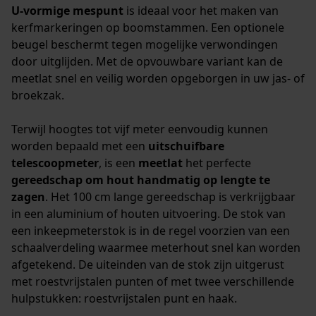
gegevensverwerking opslaan
U-vormige mespunt
is ideaal voor het maken van
kerfmarkeringen op boomstammen. Een optionele
Econda Tag Manager
beugel beschermt tegen mogelijke verwondingen
door uitglijden. Met de opvouwbare variant kan de
meetlat snel en veilig worden opgeborgen in uw jas- of
Statistische Cookies
broekzak.
Terwijl hoogtes tot vijf meter eenvoudig kunnen
worden bepaald met een
uitschuifbare
telescoopmeter
, is een
meetlat
het perfecte
Econda Analytics
gereedschap om hout handmatig op lengte te
Mouseflow Web Analytics Tool
zagen
. Het 100 cm lange gereedschap is verkrijgbaar
Fact-Finder Tracking
in een aluminium of houten uitvoering. De stok van
een inkeepmeterstok is in de regel voorzien van een
schaalverdeling waarmee meterhout snel kan worden
afgetekend. De uiteinden van de stok zijn uitgerust
Prestatie en functionele
met roestvrijstalen punten of met twee verschillende
Cookies
hulpstukken: roestvrijstalen punt en haak.