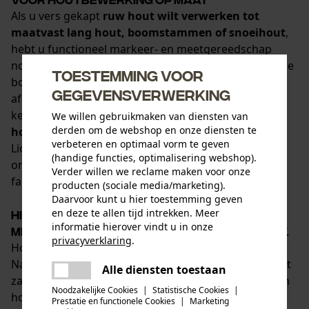
Als u vers gekapt
ruw hout wilt verwerken tot
maatvast lang hout, boomstammen of snoeihout
,
hebt u functioneel markeer- en meetgereedschap
nodig. Of het nu gaat om veelzijdige rolmaten voor de
Toestemming voor
bosbouw, klassieke markeerhulpmiddelen of
gegevensverwerking
afkorthulpmiddelen voor bevestiging aan de
kettingzaag: bij KOX vinden bosbouwwerkers
We willen gebruikmaken van diensten van
derden om de webshop en onze diensten te
hoogwaardig gereedschap voor de houtoogst
.
verbeteren en optimaal vorm te geven
Lichtlopend, slijtvast en duurzaam: ontdek nu
(handige functies, optimalisering webshop).
onmisbaar bosbouwgereedschap van bekende
Verder willen we reclame maken voor onze
fabrikanten!
producten (sociale media/marketing).
Daarvoor kunt u hier toestemming geven
en deze te allen tijd intrekken. Meer
Hiervoor zijn bosbouwmeetlinten,
informatie hierover vindt u in onze
meetlatten, schuifmaatjes, enz. geschikt.
privacyverklaring
.
Houtoogst houdt niet op bij het kappen van bomen.
delen
Na de berekende val van de bomen volgt namelijk het
Alle diensten toestaan
Er is een fout opgetreden. Gelieve
zagen van het hout. Of het nu gaat om lange stukken
delen
het opnieuw te proberen.
Noodzakelijke Cookies
|
Statistische Cookies
|
hout van enkele meters lang of om stammen
Prestatie en functionele Cookies
|
Marketing
mail