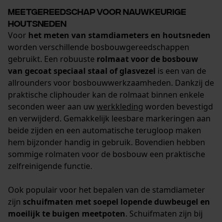
Meetgereedschap voor nauwkeurige
Loop54 Personalization
houtsneden
Voor
het meten van stamdiameters en houtsneden
Gepersonaliseerde homepage
worden verschillende bosbouwgereedschappen
Opgeslagen winkelwagen
gebruikt. Een robuuste
rolmaat voor de bosbouw
Persoonlijke begroeting
van gecoat speciaal staal of glasvezel
is een van de
allrounders voor bosbouwwerkzaamheden. Dankzij de
Geo-IP en gebruikersdetectie
praktische cliphouder kan de rolmaat binnen enkele
YouTube-video's
seconden weer aan uw
werkkleding
worden bevestigd
Google Maps
en verwijderd. Gemakkelijk leesbare markeringen aan
beide zijden en een automatische terugloop maken
hem bijzonder handig in gebruik. Bovendien hebben
sommige rolmaten voor de bosbouw een praktische
Marketing Cookies
zelfreinigende functie.
Ook populair voor het bepalen van de stamdiameter
zijn
schuifmaten met soepel lopende duwbeugel en
Google Global Site Tag
moeilijk te buigen meetpoten
. Schuifmaten zijn bij
Microsoft Advertising Universal