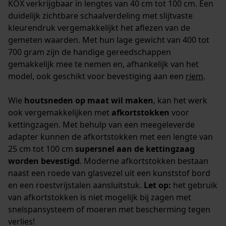
KOX verkrijgbaar in lengtes van 40 cm tot 100 cm. Een
Event Tracking
duidelijk zichtbare schaalverdeling met slijtvaste
Survicate
kleurendruk vergemakkelijkt het aflezen van de
gemeten waarden. Met hun lage gewicht van 400 tot
700 gram zijn de handige gereedschappen
gemakkelijk mee te nemen en, afhankelijk van het
model, ook geschikt voor bevestiging aan een
riem
.
Wie
houtsneden op maat wil maken
, kan het werk
ook vergemakkelijken met
afkortstokken
voor
kettingzagen
. Met behulp van een meegeleverde
adapter kunnen de afkortstokken met een lengte van
25 cm tot 100 cm
supersnel aan de kettingzaag
worden bevestigd
. Moderne afkortstokken bestaan
naast een roede van glasvezel uit een kunststof bord
en een roestvrijstalen aansluitstuk.
Let op:
het gebruik
van afkortstokken is niet mogelijk bij zagen met
snelspansysteem of moeren met bescherming tegen
verlies!