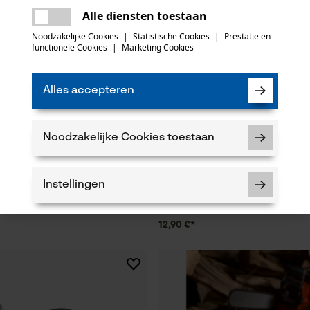
Er is een fout opgetreden. Gelieve het
Alle diensten toestaan
opnieuw te proberen.
mail
Noodzakelijke Cookies
|
Statistische Cookies
|
Prestatie en
functionele Cookies
|
Marketing Cookies
Alles accepteren
Noodzakelijke Cookies toestaan
rdelset ControlCut met
3M veiligheidsbril SecureFit 400,
 4 zaagkettingen 325", 1.6 mm,
Instellingen
12,90 €*
Noodzakelijke Cookies
Controleer instelling van cookies