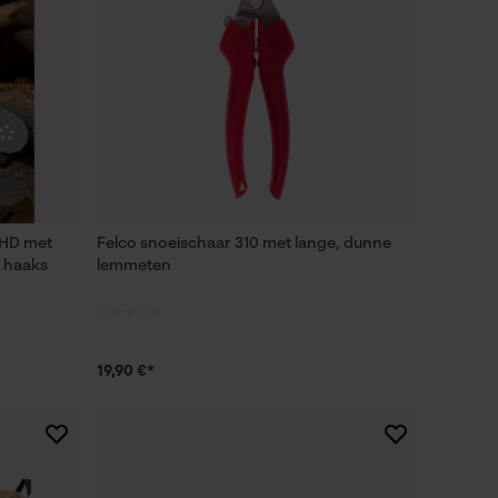
 HD met
Felco snoeischaar 310 met lange, dunne
f haaks
lemmeten
19,90 €*