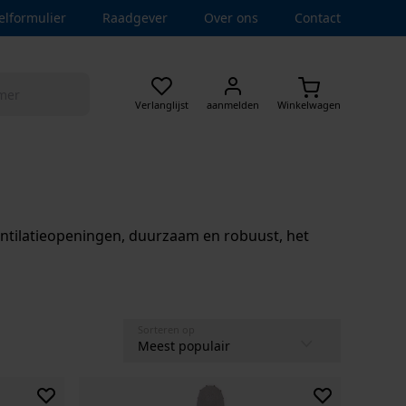
elformulier
Raadgever
Over ons
Contact
Verlanglijst
aanmelden
Winkelwagen
entilatieopeningen, duurzaam en robuust, het
Sorteren op