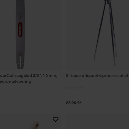
erCut zaagblad 3/8", 1.6 mm,
Sirocco driepoot-sproeierstatief 
eciale uitvoering
23,90 €*