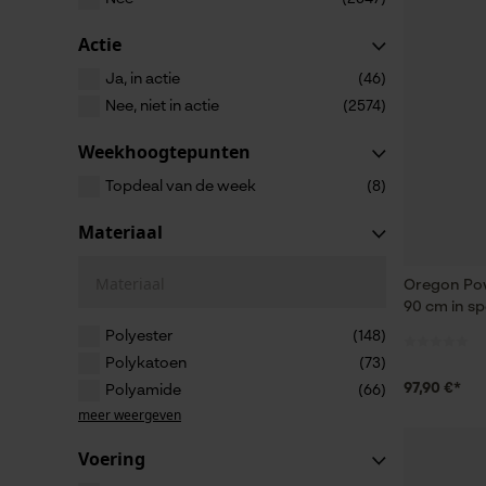
Actie
Ja, in actie
(46)
Nee, niet in actie
(2574)
Weekhoogtepunten
Topdeal van de week
(8)
Materiaal
Materiaal
Oregon Pow
90 cm in sp
Polyester
(148)
Polykatoen
(73)
97,90 €*
Polyamide
(66)
meer weergeven
Voering