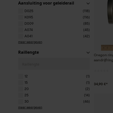
Aansluiting voor geleiderail
D025
(118)
K095
(116)
D009
(85)
A074
(45)
A041
(42)
meer weergeven
Raillengte
Oregon ring
aandrijfrin
Raillengte
12
(1)
15
(1)
34,90 €*
20
(2)
25
(14)
30
(46)
meer weergeven