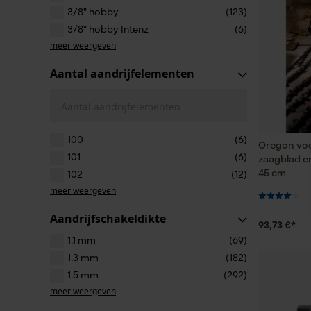
3/8" hobby
(123)
3/8" hobby Intenz
(6)
meer weergeven
Aantal aandrijfelementen
Aantal aandrijfelementen
100
(6)
Oregon voo
101
(6)
zaagblad en
45 cm
102
(12)
meer weergeven
Aandrijfschakeldikte
93,73 €*
1.1 mm
(69)
1.3 mm
(182)
1.5 mm
(292)
meer weergeven