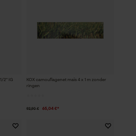
1/2" IG
KOX camouflagenet maïs 4 x 1 m zonder
ringen
65,04 €*
92,90 €