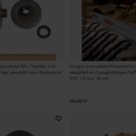
Session ID
De keuze voor gegevensverwerking
opslaan
Econda Tag Manager
Statistische Cookies
tandwiel 325, 7 tanden incl.
Oregon voordelset AdvanceCut
g bijv. geschikt voor Husqvarna
zaagblad en 4 zaagkettingen hal
3/8", 1.5 mm, 45 cm
Econda Analytics
Mouseflow Web Analytics Tool
Fact-Finder Tracking
124,32 €*
Prestatie en functionele Cookies