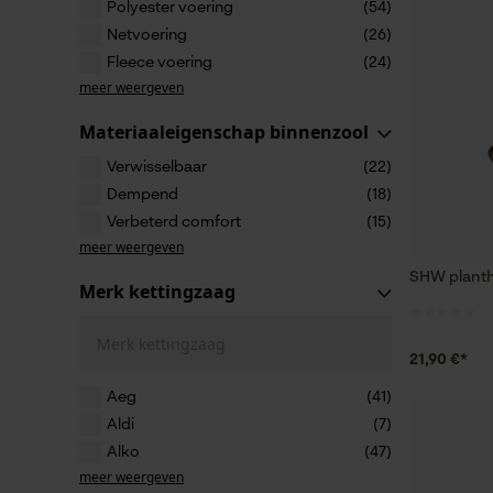
Polyester voering
(54)
Netvoering
(26)
Fleece voering
(24)
meer weergeven
Materiaaleigenschap binnenzool
Verwisselbaar
(22)
Dempend
(18)
Verbeterd comfort
(15)
meer weergeven
SHW plant
Merk kettingzaag
Merk kettingzaag
21,90 €*
Aeg
(41)
Aldi
(7)
Alko
(47)
meer weergeven