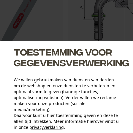
Toestemming voor
gegevensverwerking
gblad Advancecut .325", 1.5
FB Hydraulic Pressnippel DKOS
We willen gebruikmaken van diensten van derden
om de webshop en onze diensten te verbeteren en
optimaal vorm te geven (handige functies,
2,34 €*
optimalisering webshop). Verder willen we reclame
maken voor onze producten (sociale
media/marketing).
Daarvoor kunt u hier toestemming geven en deze te
allen tijd intrekken. Meer informatie hierover vindt u
in onze
privacyverklaring
.
delen