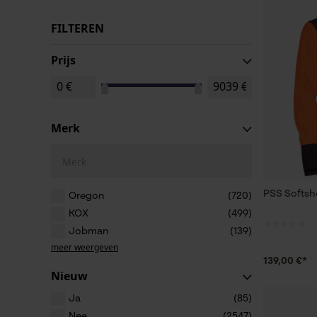
FILTEREN
Prijs
Merk
Merk
PSS Softshe
Oregon
(720)
KOX
(499)
Jobman
(139)
meer weergeven
139,00 €*
Nieuw
Ja
(85)
Nee
(2547)