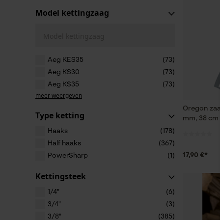
Model kettingzaag
Model kettingzaag
Aeg KES35
(73)
Aeg KS30
(73)
Aeg KS35
(73)
meer weergeven
Oregon zaa
Type ketting
mm, 38 cm
Haaks
(178)
Half haaks
(367)
17,90 €*
PowerSharp
(1)
Kettingsteek
1/4"
(6)
3/4"
(3)
3/8"
(385)