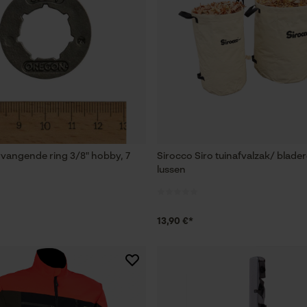
Loop54 Personalization
Gepersonaliseerde homepage
Opgeslagen winkelwagen
Persoonlijke begroeting
Geo-IP en gebruikersdetectie
YouTube-video's
vangende ring 3/8" hobby, 7
Sirocco Siro tuinafvalzak/ blade
lussen
Google Maps
13,90 €*
Marketing Cookies
Google Global Site Tag