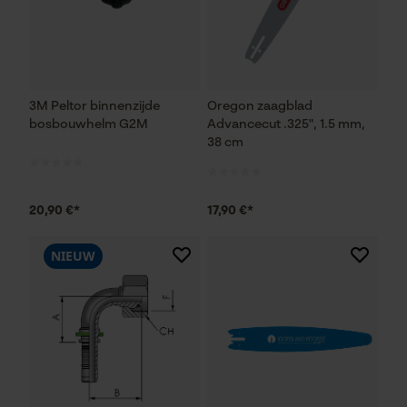
3M Peltor binnenzijde
Oregon zaagblad
bosbouwhelm G2M
Advancecut .325", 1.5 mm,
38 cm
20,90 €*
17,90 €*
NIEUW