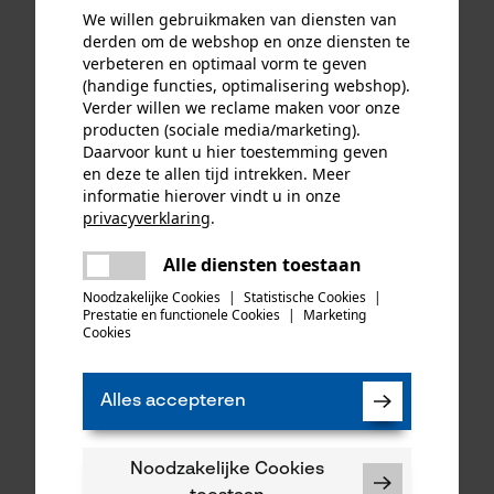
en 4 zaagkettingen 325", 1.6
We willen gebruikmaken van diensten van
mm, 45 cm
derden om de webshop en onze diensten te
verbeteren en optimaal vorm te geven
(handige functies, optimalisering webshop).
Verder willen we reclame maken voor onze
93,73 €*
12,90 €*
producten (sociale media/marketing).
Daarvoor kunt u hier toestemming geven
en deze te allen tijd intrekken. Meer
informatie hierover vindt u in onze
privacyverklaring
.
delen
Alle diensten toestaan
Er is een fout opgetreden. Gelieve
delen
het opnieuw te proberen.
Noodzakelijke Cookies
|
Statistische Cookies
|
Prestatie en functionele Cookies
|
Marketing
mail
Cookies
Alles accepteren
KOX zaagkettingen half
Oregon ringtandwiel 325, 7
haaks 325", 1.6 mm, 74
tanden incl. aandrijfring bijv.
aandrijfschakels, 3 stuks
geschikt voor Husqvarna
Noodzakelijke Cookies