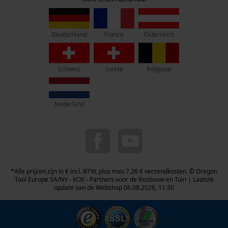
Privacyinstellingen
Rue Emile Francqui 11
1435 Mont-Saint-Guibert
France
Österreich
Deutschland
Geen winkel!
Retouradres:
Schweiz
Suisse
Belgique
Beim Erlenwäldchen 14/2
71522 Backnang
Duitsland
Nederland
Telefonisch bereikbaar:
ma t/m fr van 9:00 tot 17:00
078 15 82 22
info-be@kox.eu
*Alle prijzen zijn in € incl. BTW, plus max 7,26 € verzendkosten. © Oregon
Tool Europe SA/NV - KOX - Partners voor de Bosbouw en Tuin | Laatste
update van de Webshop 06.08.2026, 11:30