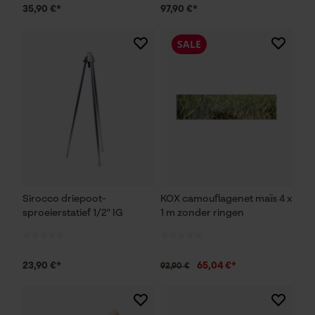
35,90 €*
97,90 €*
SALE
Sirocco driepoot-
KOX camouflagenet maïs 4 x
sproeierstatief 1/2" IG
1 m zonder ringen
23,90 €*
65,04 €*
92,90 €