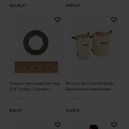
124,32 €*
19,90 €*
Econda Analytics
Mouseflow Web Analytics Tool
Fact-Finder Tracking
Prestatie en functionele
Cookies
Oregon vervangende ring
Sirocco Siro tuinafvalzak/
3/8" hobby, 7 tanden
bladerenzak met lussen
Loop54 Personalization
Gepersonaliseerde homepage
9,90 €*
13,90 €*
Opgeslagen winkelwagen
Persoonlijke begroeting