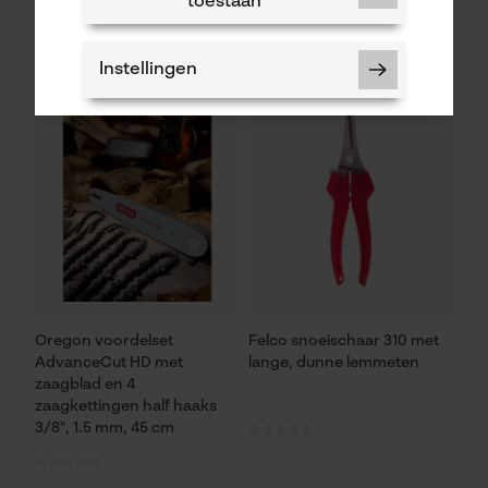
toestaan
48,82 €*
34,90 €*
Instellingen
Noodzakelijke Cookies
Controleer instelling van cookies
Session ID
De keuze voor
gegevensverwerking opslaan
Oregon voordelset
Felco snoeischaar 310 met
AdvanceCut HD met
lange, dunne lemmeten
Econda Tag Manager
zaagblad en 4
zaagkettingen half haaks
3/8", 1.5 mm, 45 cm
Statistische Cookies