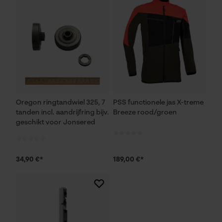
Geo-IP en gebruikersdetectie
YouTube-video's
Google Maps
Marketing Cookies
Oregon ringtandwiel 325, 7
PSS functionele jas X-treme
tanden incl. aandrijfring bijv.
Breeze rood/groen
geschikt voor Jonsered
Google Global Site Tag
Microsoft Advertising Universal
Event Tracking
34,90 €*
189,00 €*
Survicate