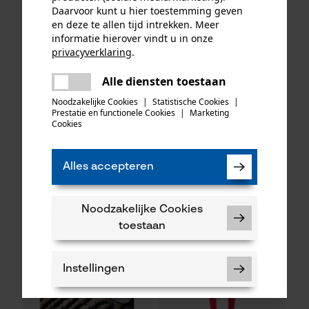
Daarvoor kunt u hier toestemming geven
en deze te allen tijd intrekken. Meer
informatie hierover vindt u in onze
privacyverklaring
.
delen
Alle diensten toestaan
Er is een fout opgetreden. Gelieve
KOX zaagkettingen half
Oregon ringtandwiel 325, 7
delen
het opnieuw te proberen.
Noodzakelijke Cookies
|
Statistische Cookies
|
haaks 325", 1.6 mm, 74
tanden incl. aandrijfring bijv.
Prestatie en functionele Cookies
|
Marketing
mail
aandrijfschakels, 3 stuks
geschikt voor Husqvarna
Cookies
Alles accepteren
48,82 €*
34,90 €*
Noodzakelijke Cookies
toestaan
Instellingen