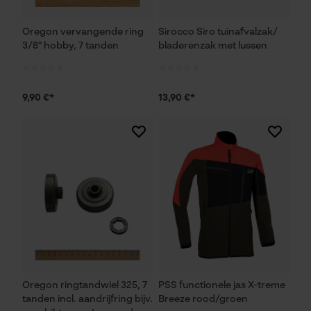
Fact-Finder Tracking
Oregon vervangende ring
Sirocco Siro tuinafvalzak/
3/8" hobby, 7 tanden
bladerenzak met lussen
Prestatie en functionele
Cookies
9,90 €*
13,90 €*
Loop54 Personalization
Gepersonaliseerde homepage
Opgeslagen winkelwagen
Persoonlijke begroeting
Geo-IP en gebruikersdetectie
YouTube-video's
Google Maps
Oregon ringtandwiel 325, 7
PSS functionele jas X-treme
tanden incl. aandrijfring bijv.
Breeze rood/groen