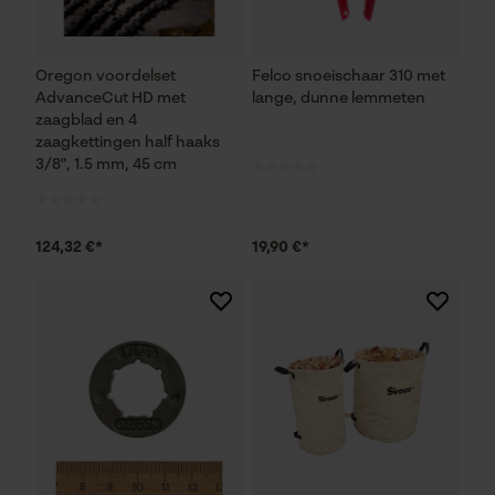
Noodzakelijke Cookies
Oregon voordelset
Felco snoeischaar 310 met
AdvanceCut HD met
lange, dunne lemmeten
Controleer instelling van cookies
zaagblad en 4
zaagkettingen half haaks
Session ID
3/8", 1.5 mm, 45 cm
De keuze voor
gegevensverwerking opslaan
Econda Tag Manager
124,32 €*
19,90 €*
Statistische Cookies
Econda Analytics
Mouseflow Web Analytics Tool