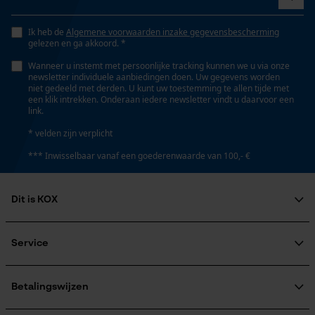
Ik heb de
Algemene voorwaarden inzake gegevensbescherming
gelezen en ga akkoord. *
Wanneer u instemt met persoonlijke tracking kunnen we u via onze
newsletter individuele aanbiedingen doen. Uw gegevens worden
niet gedeeld met derden. U kunt uw toestemming te allen tijde met
een klik intrekken. Onderaan iedere newsletter vindt u daarvoor een
link.
* velden zijn verplicht
*** Inwisselbaar vanaf een goederenwaarde van 100,- €
Dit is KOX
Over ons
Maatschappelijke betrokkenheid
Service
raadgever
Veel gestelde vragen
KOX Harvester
KOX catalogus
Aanmelding nieuwsbrief
Betalingswijzen
Retourneren