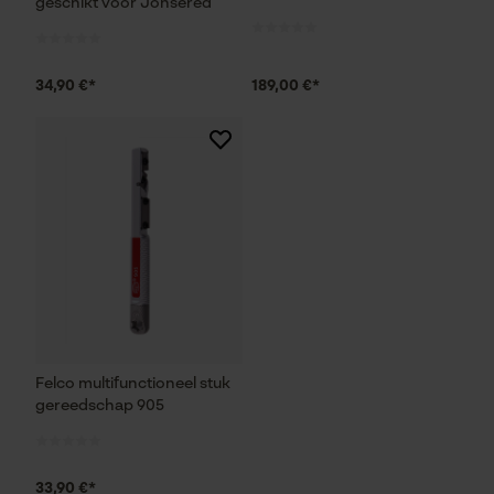
geschikt voor Jonsered
Marketing Cookies
34,90 €*
189,00 €*
Google Global Site Tag
Microsoft Advertising Universal
Event Tracking
Survicate
Felco multifunctioneel stuk
gereedschap 905
33,90 €*