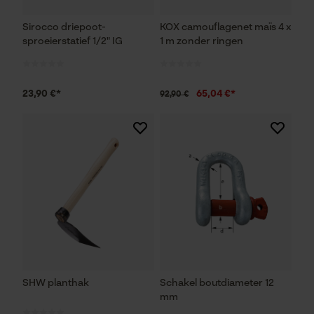
Sirocco driepoot-
KOX camouflagenet maïs 4 x
sproeierstatief 1/2" IG
1 m zonder ringen
23,90 €*
65,04 €*
92,90 €
SHW planthak
Schakel boutdiameter 12
mm