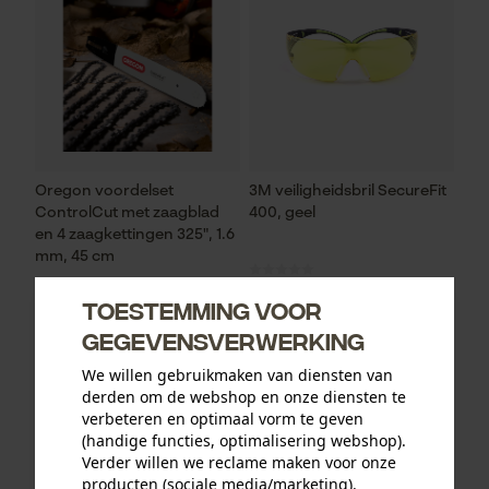
Oregon voordelset
3M veiligheidsbril SecureFit
ControlCut met zaagblad
400, geel
en 4 zaagkettingen 325", 1.6
mm, 45 cm
Toestemming voor
gegevensverwerking
93,73 €*
12,90 €*
We willen gebruikmaken van diensten van
derden om de webshop en onze diensten te
verbeteren en optimaal vorm te geven
(handige functies, optimalisering webshop).
Verder willen we reclame maken voor onze
producten (sociale media/marketing).