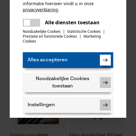
informatie hierover vindt u in onze
privacyverklaring
.
delen
KOX zaagkettingen half
Oregon ringtandwiel 325, 7
Alle diensten toestaan
Er is een fout opgetreden. Gelieve
haaks 325", 1.6 mm, 74
tanden incl. aandrijfring bijv.
delen
het opnieuw te proberen.
aandrijfschakels, 3 stuks
geschikt voor Husqvarna
Noodzakelijke Cookies
|
Statistische Cookies
|
Prestatie en functionele Cookies
|
Marketing
mail
Cookies
48,82 €*
34,90 €*
Alles accepteren
Noodzakelijke Cookies
toestaan
Instellingen
Oregon voordelset
Felco snoeischaar 310 met