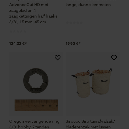
AdvanceCut HD met
Noodzakelijke Cookies
lange, dunne lemmeten
zaagblad en 4
zaagkettingen half haaks
Controleer instelling van cookies
3/8", 1.5 mm, 45 cm
Session ID
De keuze voor
gegevensverwerking opslaan
124,32 €*
19,90 €*
Econda Tag Manager
Statistische Cookies
Econda Analytics
Mouseflow Web Analytics Tool
Oregon vervangende ring
Sirocco Siro tuinafvalzak/
Fact-Finder Tracking
3/8" hobby, 7 tanden
bladerenzak met lussen