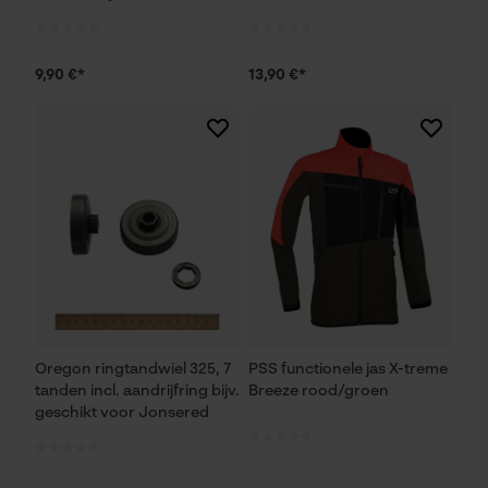
Prestatie en functionele
9,90 €*
13,90 €*
Cookies
Loop54 Personalization
Gepersonaliseerde homepage
Opgeslagen winkelwagen
Persoonlijke begroeting
Geo-IP en gebruikersdetectie
YouTube-video's
Oregon ringtandwiel 325, 7
PSS functionele jas X-treme
tanden incl. aandrijfring bijv.
Breeze rood/groen
Google Maps
geschikt voor Jonsered
Marketing Cookies