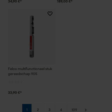
34,90 €*
189,00 €*
Google Global Site Tag
Microsoft Advertising Universal
Event Tracking
Survicate
Felco multifunctioneel stuk
gereedschap 905
33,90 €*
1
2
3
4
109