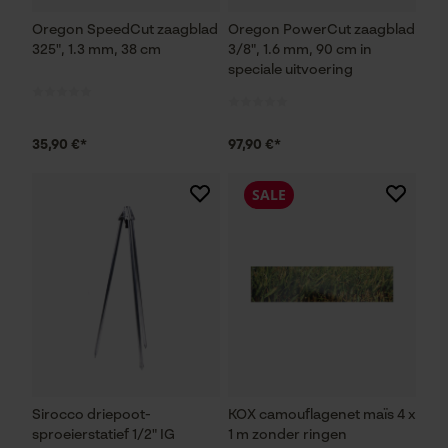
Oregon SpeedCut zaagblad
Oregon PowerCut zaagblad
325", 1.3 mm, 38 cm
3/8", 1.6 mm, 90 cm in
speciale uitvoering
35,90 €*
97,90 €*
SALE
Sirocco driepoot-
KOX camouflagenet maïs 4 x
sproeierstatief 1/2" IG
1 m zonder ringen