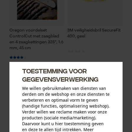
Oregon voordelset
3M veiligheidsbril SecureFit
ControlCut met zaagblad
400, geel
en 4 zaagkettingen 325", 1.6
mm, 45 cm
Toestemming voor
93,73 €*
12,90 €*
gegevensverwerking
We willen gebruikmaken van diensten van
derden om de webshop en onze diensten te
verbeteren en optimaal vorm te geven
(handige functies, optimalisering webshop).
Verder willen we reclame maken voor onze
producten (sociale media/marketing).
Daarvoor kunt u hier toestemming geven
en deze te allen tijd intrekken. Meer