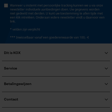
Wanneer u instemt met persoonlijke tracking kunnen we u via onze
newsletter individuele aanbiedingen doen. Uw gegevens worden
niet gedeeld met derden. U kunt uw toestemming te allen tijde met
een klik intrekken. Onderaan iedere newsletter vindt u daarvoor een
link.
* velden zijn verplicht
*** Inwisselbaar vanaf een goederenwaarde van 100,- €
Dit is KOX
Over ons
Maatschappelijke betrokkenheid
Service
raadgever
Veel gestelde vragen
KOX Harvester
KOX catalogus
Aanmelding nieuwsbrief
Betalingswijzen
Retourneren
Terugroepen product
Verzendkosteninformatie
Contact
Contactformulier