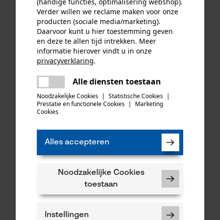
(handige functies, optimalisering webshop).
34,90 €*
189,00 €*
Verder willen we reclame maken voor onze
producten (sociale media/marketing).
Daarvoor kunt u hier toestemming geven
en deze te allen tijd intrekken. Meer
informatie hierover vindt u in onze
privacyverklaring
.
delen
Alle diensten toestaan
Er is een fout opgetreden. Gelieve
delen
het opnieuw te proberen.
Noodzakelijke Cookies
|
Statistische Cookies
|
Prestatie en functionele Cookies
|
Marketing
mail
Cookies
Felco multifunctioneel stuk
Alles accepteren
gereedschap 905
Noodzakelijke Cookies
33,90 €*
toestaan
Instellingen
1
2
3
4
109