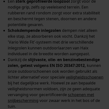
Een
sterk geprofileerde loopzool
zorgt voor de
Google Maps
nodige grip, zelfs op veeleisend terrein. Een
rubberen rand rondom zorgt voor extra stabiliteit
en beschermt tegen stenen, doornen en andere
Marketing Cookies
potentiële gevaren.
Schokdempende inlegzolen
dempen niet alleen
elke stap, ze absorberen ook vocht. Dankzij het
'Vario Wide Fit'-systeem met drie verschillende
Google Global Site Tag
inlegzolen kunnen outdoorlaarzen van Haix
Microsoft Advertising Universal
individueel in de breedte worden aangepast.
Event Tracking
Dankzij de
slijtvaste, olie- en benzinebestendige
Survicate
zolen, getest volgens EN ISO 20347:2012,
kunnen
onze outdoorschoenen ook worden gebruikt als
lichter alternatief voor speciale
veiligheidsschoenen
bij het dagelijkse werk. Hoewel ze aan bepaalde
veiligheidsnormen voldoen, zijn ze geen adequate
vervanging voor gecertificeerde
schoenen met
snijbescherming
voor zwaar werk in het bos of de
tuin.