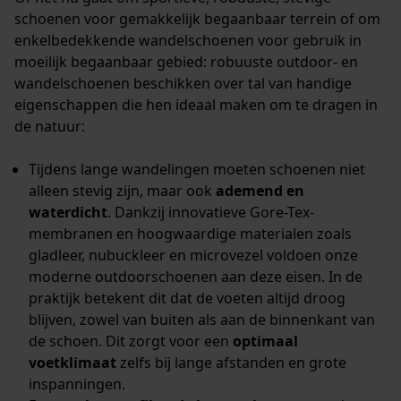
Econda Analytics
schoenen voor gemakkelijk begaanbaar terrein of om
Mouseflow Web Analytics Tool
enkelbedekkende wandelschoenen voor gebruik in
moeilijk begaanbaar gebied: robuuste outdoor- en
Fact-Finder Tracking
wandelschoenen beschikken over tal van handige
eigenschappen die hen ideaal maken om te dragen in
de natuur:
Prestatie en functionele
Cookies
Tijdens lange wandelingen moeten schoenen niet
alleen stevig zijn, maar ook
ademend en
waterdicht
. Dankzij innovatieve Gore-Tex-
membranen en hoogwaardige materialen zoals
Loop54 Personalization
gladleer, nubuckleer en microvezel voldoen onze
Gepersonaliseerde homepage
moderne outdoorschoenen aan deze eisen. In de
Opgeslagen winkelwagen
praktijk betekent dit dat de voeten altijd droog
blijven, zowel van buiten als aan de binnenkant van
Persoonlijke begroeting
de schoen. Dit zorgt voor een
optimaal
Geo-IP en gebruikersdetectie
voetklimaat
zelfs bij lange afstanden en grote
YouTube-video's
inspanningen.