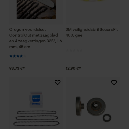
Oregon voordelset
3M veiligheidsbril SecureFit
ControlCut met zaagblad
400, geel
en 4 zaagkettingen 325", 1.6
mm, 45 cm
93,73 €*
12,90 €*