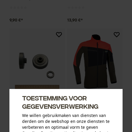
9,90 €*
13,90 €*
Toestemming voor
Oregon ringtandwiel 325, 7
PSS functionele jas X-treme
gegevensverwerking
tanden incl. aandrijfring bijv.
Breeze rood/groen
geschikt voor Jonsered
We willen gebruikmaken van diensten van
derden om de webshop en onze diensten te
verbeteren en optimaal vorm te geven