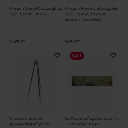
Oregon SpeedCut zaagblad
Oregon PowerCut zaagblad
325", 1.3 mm, 38 cm
3/8", 1.6 mm, 90 cm in
speciale uitvoering
35,90 €*
97,90 €*
SALE
Sirocco driepoot-
KOX camouflagenet maïs 4 x
sproeierstatief 1/2" IG
1 m zonder ringen