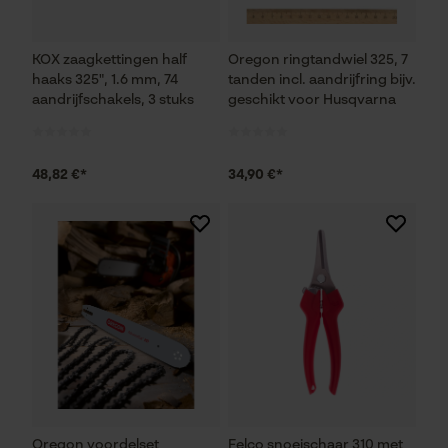
KOX zaagkettingen half
Oregon ringtandwiel 325, 7
haaks 325", 1.6 mm, 74
tanden incl. aandrijfring bijv.
aandrijfschakels, 3 stuks
geschikt voor Husqvarna
48,82 €*
34,90 €*
Oregon voordelset
Felco snoeischaar 310 met