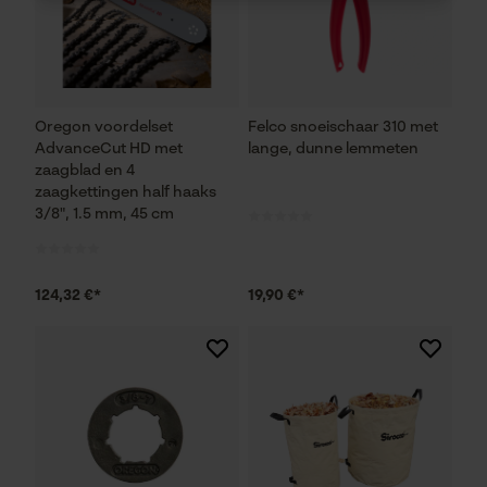
Noodzakelijke Cookies
Oregon voordelset
Felco snoeischaar 310 met
Controleer instelling van cookies
AdvanceCut HD met
lange, dunne lemmeten
Session ID
zaagblad en 4
zaagkettingen half haaks
De keuze voor
gegevensverwerking opslaan
3/8", 1.5 mm, 45 cm
Econda Tag Manager
124,32 €*
19,90 €*
Statistische Cookies
Econda Analytics