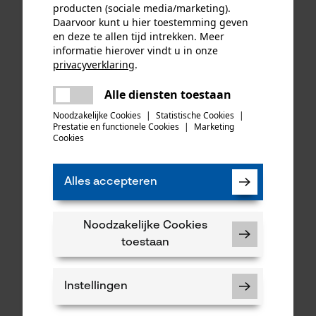
producten (sociale media/marketing).
Daarvoor kunt u hier toestemming geven
en deze te allen tijd intrekken. Meer
informatie hierover vindt u in onze
privacyverklaring
.
delen
Alle diensten toestaan
Er is een fout opgetreden. Gelieve
delen
het opnieuw te proberen.
Noodzakelijke Cookies
|
Statistische Cookies
|
Prestatie en functionele Cookies
|
Marketing
KOX zaagkettingen half
Oregon ringtandwiel 325, 7
mail
Cookies
haaks 325", 1.6 mm, 74
tanden incl. aandrijfring bijv.
aandrijfschakels, 3 stuks
geschikt voor Husqvarna
Alles accepteren
48,82 €*
34,90 €*
Noodzakelijke Cookies
toestaan
Instellingen