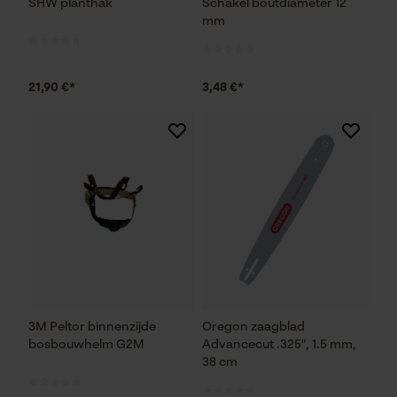
SHW planthak
Schakel boutdiameter 12
mm
21,90 €*
3,48 €*
3M Peltor binnenzijde
Oregon zaagblad
bosbouwhelm G2M
Advancecut .325", 1.5 mm,
38 cm