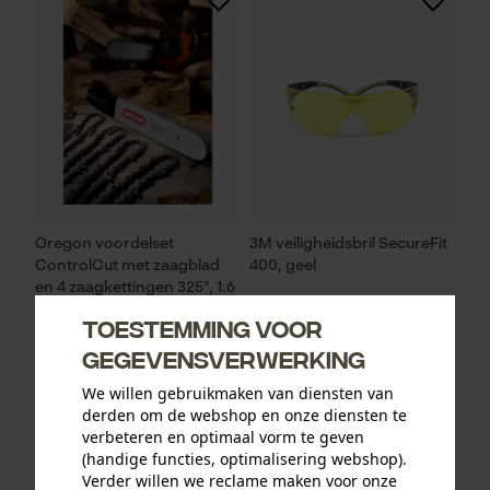
Oregon voordelset
3M veiligheidsbril SecureFit
ControlCut met zaagblad
400, geel
en 4 zaagkettingen 325", 1.6
mm, 45 cm
Toestemming voor
gegevensverwerking
We willen gebruikmaken van diensten van
93,73 €*
12,90 €*
derden om de webshop en onze diensten te
verbeteren en optimaal vorm te geven
(handige functies, optimalisering webshop).
Verder willen we reclame maken voor onze