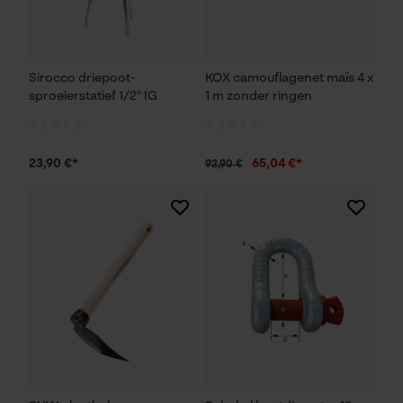
Sirocco driepoot-
KOX camouflagenet maïs 4 x
sproeierstatief 1/2" IG
1 m zonder ringen
23,90 €*
65,04 €*
92,90 €