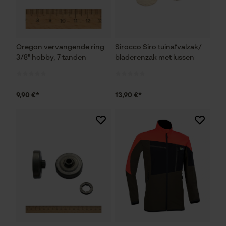
Mouseflow Web Analytics Tool
Fact-Finder Tracking
Oregon vervangende ring
Sirocco Siro tuinafvalzak/
3/8" hobby, 7 tanden
bladerenzak met lussen
Prestatie en functionele
Cookies
9,90 €*
13,90 €*
Loop54 Personalization
Gepersonaliseerde homepage
Opgeslagen winkelwagen
Persoonlijke begroeting
Geo-IP en gebruikersdetectie
YouTube-video's
Google Maps