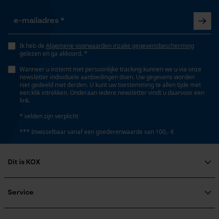
Ik heb de
Algemene voorwaarden inzake gegevensbescherming
gelezen en ga akkoord. *
Wanneer u instemt met persoonlijke tracking kunnen we u via onze
newsletter individuele aanbiedingen doen. Uw gegevens worden
niet gedeeld met derden. U kunt uw toestemming te allen tijde met
een klik intrekken. Onderaan iedere newsletter vindt u daarvoor een
link.
* velden zijn verplicht
*** Inwisselbaar vanaf een goederenwaarde van 100,- €
Dit is KOX
Over ons
Maatschappelijke betrokkenheid
Service
raadgever
Veel gestelde vragen
KOX Harvester