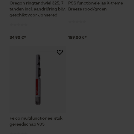
Oregon ringtandwiel 325, 7
PSS functionele jas X-treme
tanden incl. aandrijfring bijv.
Breeze rood/groen
geschikt voor Jonsered
Marketing Cookies
34,90 €*
189,00 €*
Google Global Site Tag
Microsoft Advertising Universal
Event Tracking
Survicate
Felco multifunctioneel stuk
gereedschap 905