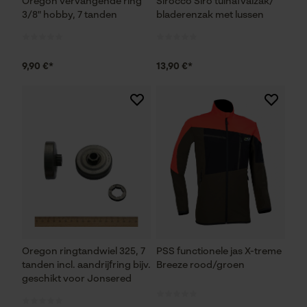
Oregon vervangende ring
Sirocco Siro tuinafvalzak/
3/8" hobby, 7 tanden
bladerenzak met lussen
Prestatie en functionele
9,90 €*
Cookies
13,90 €*
Loop54 Personalization
Gepersonaliseerde homepage
Opgeslagen winkelwagen
Persoonlijke begroeting
Geo-IP en gebruikersdetectie
YouTube-video's
Oregon ringtandwiel 325, 7
PSS functionele jas X-treme
Google Maps
tanden incl. aandrijfring bijv.
Breeze rood/groen
geschikt voor Jonsered