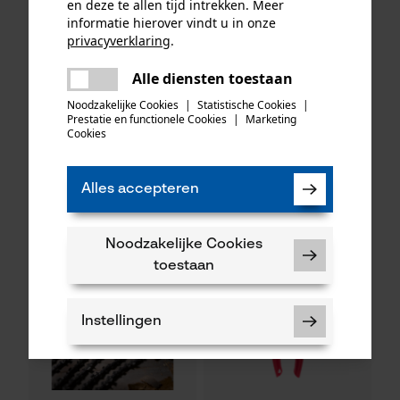
en deze te allen tijd intrekken. Meer
informatie hierover vindt u in onze
privacyverklaring
.
delen
Alle diensten toestaan
KOX zaagkettingen half
Er is een fout opgetreden. Gelieve
Oregon ringtandwiel 325, 7
delen
haaks 325", 1.6 mm, 74
tanden incl. aandrijfring bijv.
het opnieuw te proberen.
Noodzakelijke Cookies
|
Statistische Cookies
|
aandrijfschakels, 3 stuks
geschikt voor Husqvarna
Prestatie en functionele Cookies
|
Marketing
mail
Cookies
48,82 €*
34,90 €*
Alles accepteren
Noodzakelijke Cookies
toestaan
Instellingen