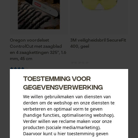
Oregon voordelset
3M veiligheidsbril SecureFit
ControlCut met zaagblad
400, geel
en 4 zaagkettingen 325", 1.6
mm, 45 cm
Toestemming voor
93,73 €*
12,90 €*
gegevensverwerking
We willen gebruikmaken van diensten van
derden om de webshop en onze diensten te
verbeteren en optimaal vorm te geven
(handige functies, optimalisering webshop).
Verder willen we reclame maken voor onze
producten (sociale media/marketing).
Daarvoor kunt u hier toestemming geven