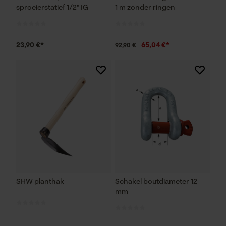
sproeierstatief 1/2" IG
1 m zonder ringen
23,90 €*
65,04 €*
92,90 €
SHW planthak
Schakel boutdiameter 12
mm