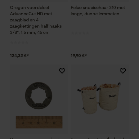
Oregon voordelset
Felco snoeischaar 310 met
Noodzakelijke Cookies
AdvanceCut HD met
lange, dunne lemmeten
zaagblad en 4
Controleer instelling van cookies
zaagkettingen half haaks
3/8", 1.5 mm, 45 cm
Session ID
De keuze voor
gegevensverwerking opslaan
124,32 €*
19,90 €*
Econda Tag Manager
Statistische Cookies
Econda Analytics
Mouseflow Web Analytics Tool
Fact-Finder Tracking