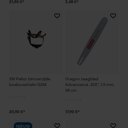
21,90 €*
3,48 €*
3M Peltor binnenzijde
Oregon zaagblad
bosbouwhelm G2M
Advancecut .325", 1.5 mm,
38 cm
20,90 €*
17,90 €*
NIEUW