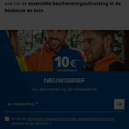
ook tot de
essentiële beschermingsuitrusting in de
Opgeslagen winkelwagen
bosbouw en tuin
.
Persoonlijke begroeting
Geo-IP en gebruikersdetectie
YouTube-video's
Google Maps
Marketing Cookies
Nieuwsbrief
Nu abonneren op de nieuwsbrief
Google Global Site Tag
Microsoft Advertising Universal
Event Tracking
Survicate
Ik heb de
Algemene voorwaarden inzake gegevensbescherming
gelezen en ga akkoord. *