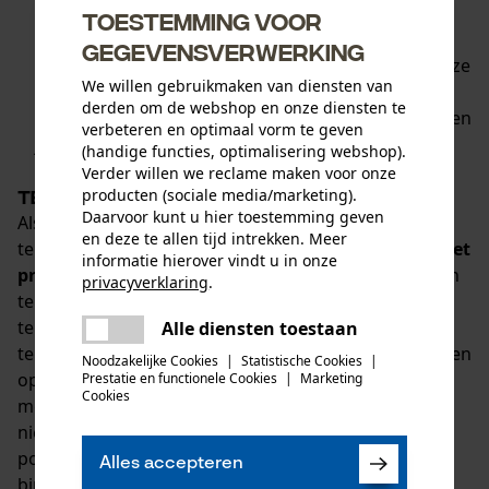
huid en kleding
werkt vier tot acht uur. De
Toestemming voor
ingrediënten, die onschadelijk zijn voor de mens,
gegevensverwerking
blokkeren het lokalisatiesysteem van teken, zodat ze
We willen gebruikmaken van diensten van
de mens niet meer als potentiële gastheer
derden om de webshop en onze diensten te
herkennen. De compacte tekenspray past ook in een
verbeteren en optimaal vorm te geven
jaszak en is daarom
ideaal voor onderweg
.
(handige functies, optimalisering webshop).
Verder willen we reclame maken voor onze
producten (sociale media/marketing).
Teken gemakkelijk en veilig verwijderen
Daarvoor kunt u hier toestemming geven
Als u ondanks alle voorzorgsmaatregelen toch een
en deze te allen tijd intrekken. Meer
tekenbeet hebt, kunt u de teek
veilig verwijderen met
informatie hierover vindt u in onze
praktische hulpmiddelen
: ofwel met behulp van een
privacyverklaring
.
tekentang ofwel als alternatief met een kunststof
delen
tekenkaart. Zowel de tekentang als de
Alle diensten toestaan
Er is een fout opgetreden. Gelieve
delen
tekenverwijderkaart kunnen ruimtebesparend worden
het opnieuw te proberen.
Noodzakelijke Cookies
|
Statistische Cookies
|
opgeborgen en kunnen dus altijd worden
Prestatie en functionele Cookies
|
Marketing
mail
Cookies
meegenomen. Nog een voordeel: de teken worden
niet geplet tijdens het verwijderen en het risico dat
potentieel gevaarlijke ziekteverwekkers
Alles accepteren
binnendringen wordt geminimaliseerd.