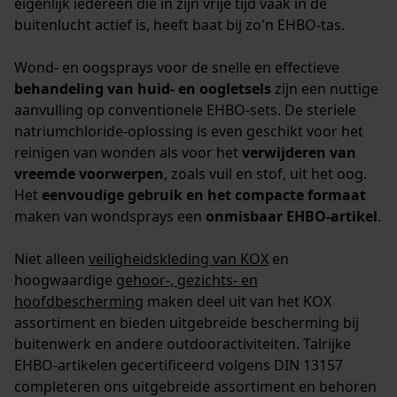
eigenlijk iedereen die in zijn vrije tijd vaak in de
buitenlucht actief is, heeft baat bij zo'n EHBO-tas.
Statistische Cookies
Wond- en oogsprays voor de snelle en effectieve
behandeling van huid- en oogletsels
zijn een nuttige
aanvulling op conventionele EHBO-sets. De steriele
Econda Analytics
natriumchloride-oplossing is even geschikt voor het
reinigen van wonden als voor het
verwijderen van
Mouseflow Web Analytics Tool
vreemde voorwerpen
, zoals vuil en stof, uit het oog.
Fact-Finder Tracking
Het
eenvoudige gebruik en het compacte formaat
maken van wondsprays een
onmisbaar EHBO-artikel
.
Prestatie en functionele
Niet alleen
veiligheidskleding van KOX
en
Cookies
hoogwaardige
gehoor-, gezichts- en
hoofdbescherming
maken deel uit van het KOX
assortiment en bieden uitgebreide bescherming bij
buitenwerk en andere outdooractiviteiten. Talrijke
Loop54 Personalization
EHBO-artikelen gecertificeerd volgens DIN 13157
Gepersonaliseerde homepage
completeren ons uitgebreide assortiment en behoren