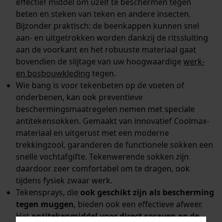
effectief middel om uzelf te beschermen tegen
beten en steken van teken en andere insecten.
Bijzonder praktisch: de beenkappen kunnen snel
aan- en uitgetrokken worden dankzij de ritssluiting
aan de voorkant en het robuuste materiaal gaat
bovendien de slijtage van uw hoogwaardige
werk-
en bosbouwkleding
tegen.
Wie bang is voor tekenbeten op de voeten of
onderbenen, kan ook preventieve
beschermingsmaatregelen nemen met speciale
antitekensokken. Gemaakt van innovatief Coolmax-
materiaal en uitgerust met een moderne
trekkingzool, garanderen de functionele sokken een
snelle vochtafgifte. Tekenwerende sokken zijn
daardoor zeer comfortabel om te dragen, ook
tijdens fysiek zwaar werk.
Tekensprays, die
ook geschikt zijn als bescherming
tegen muggen
, bieden ook een effectieve afweer.
Het
antitekenmiddel voor direct sprayen op de