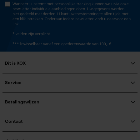
Wanneer u instemt met persoonlijke tracking kunnen we u via onze
newsletter individuele aanbiedingen doen. Uw gegevens worden
niet gedeeld met derden. U kunt uw toestemming te allen tijde met
een klik intrekken. Onderaan iedere newsletter vindt u daarvoor een
link.
* velden zijn verplicht
*** Inwisselbaar vanaf een goederenwaarde van 100,- €
Dit is KOX
Over ons
Maatschappelijke betrokkenheid
Service
raadgever
Veel gestelde vragen
KOX Harvester
KOX catalogus
Aanmelding nieuwsbrief
Betalingswijzen
Retourneren
Terugroepen product
Verzendkosteninformatie
Contact
Contactformulier