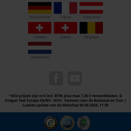
Rue Emile Francqui 11
1435 Mont-Saint-Guibert
France
Österreich
Deutschland
Geen winkel!
Retouradres:
Schweiz
Suisse
Belgique
Beim Erlenwäldchen 14/2
71522 Backnang
Duitsland
Nederland
Telefonisch bereikbaar:
ma t/m fr van 9:00 tot 17:00
078 15 82 22
info-be@kox.eu
*Alle prijzen zijn in € incl. BTW, plus max 7,26 € verzendkosten. ©
Oregon Tool Europe SA/NV - KOX - Partners voor de Bosbouw en Tuin |
Laatste update van de Webshop 06.08.2026, 11:30