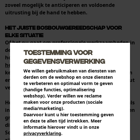
zoveel mogelijk te anticiperen en voldoende
uitrusting bij de hand te hebben.
Het juiste bosbouwgereedschap voor
elke situatie
Of het nu gaat om professionele werkzaamheden in
de bosbouw of om uw eigen tuin: met
Toestemming voor
hoogwaardige accessoires zoals
vel- en
gegevensverwerking
hefgereedschap
, verschillende
touwen, vierkante
We willen gebruikmaken van diensten van
kettingen met of zonder strophaken, omkeerrollen
derden om de webshop en onze diensten
en verkortingshaken
, is
het transporteren van hout
te verbeteren en optimaal vorm te geven
veel efficiënter
.
(handige functies, optimalisering
webshop). Verder willen we reclame
Het benodigde gereedschap is zowel afzonderlijk als
maken voor onze producten (sociale
media/marketing).
in praktische sets verkrijgbaar bij KOX. Er is ook een
Daarvoor kunt u hier toestemming geven
groot assortiment verschillende uitvoeringen van
en deze te allen tijd intrekken. Meer
diverse soorten gereedschap en accessoires.
informatie hierover vindt u in onze
Sommige
kabelglijbeugels voor choker-kettingen
privacyverklaring
.
delen