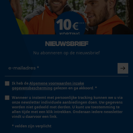
Google Global Site Tag
Microsoft Advertising
Universal Event Tracking
Survicate
Nieuwsbrief
Nu abonneren op de nieuwsbrief
Ik heb de
Algemene voorwaarden inzake
gegevensbescherming
gelezen en ga akkoord. *
Wanneer u instemt met persoonlijke tracking kunnen we u via
onze newsletter individuele aanbiedingen doen. Uw gegevens
worden niet gedeeld met derden. U kunt uw toestemming te
allen tijde met een klik intrekken. Onderaan iedere newsletter
vindt u daarvoor een link.
* velden zijn verplicht