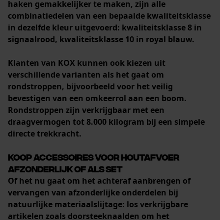
Controleer instelling van
haken gemakkelijker te maken, zijn alle
cookies
combinatiedelen van een bepaalde kwaliteitsklasse
Session ID
in dezelfde kleur uitgevoerd: kwaliteitsklasse 8 in
signaalrood, kwaliteitsklasse 10 in royal blauw.
De keuze voor
gegevensverwerking opslaan
Klanten van KOX kunnen ook kiezen uit
Econda Tag Manager
verschillende varianten als het gaat om
rondstroppen
, bijvoorbeeld voor het veilig
bevestigen van een omkeerrol aan een boom.
Statistische Cookies
Rondstroppen zijn verkrijgbaar met een
draagvermogen tot 8.000 kilogram bij een simpele
directe trekkracht.
Koop accessoires voor houtafvoer
Econda Analytics
afzonderlijk of als set
Mouseflow Web Analytics Tool
Of het nu gaat om
het achteraf aanbrengen of
Fact-Finder Tracking
vervangen van afzonderlijke onderdelen
bij
natuurlijke materiaalslijtage: los verkrijgbare
artikelen zoals doorsteeknaalden om het