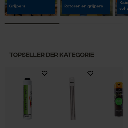
Kabe
Grijpers
Rotoren en grijpers
scha
Topseller der Kategorie