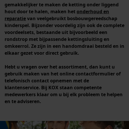
gemakkelijker te maken de ketting onder liggend
Prestatie en functionele
hout door te halen, maken het
onderhoud en
Cookies
reparatie
van veelgebruikt bosbouwgereedschap
kinderspel. Bijzonder voordelig zijn ook de complete
voordeelsets, bestaande uit bijvoorbeeld een
Loop54 Personalization
rondstrop met bijpassende kettingsluiting en
omkeerrol. Ze zijn in een handomdraai besteld en in
Gepersonaliseerde homepage
elkaar gezet voor direct gebruik.
Opgeslagen winkelwagen
Persoonlijke begroeting
Hebt u vragen over het assortiment, dan kunt u
gebruik maken van het online contactformulier of
Geo-IP en gebruikersdetectie
telefonisch contact opnemen met de
YouTube-video's
klantenservice. Bij KOX staan competente
Google Maps
medewerkers klaar om u bij elk probleem te helpen
en te adviseren.
Marketing Cookies