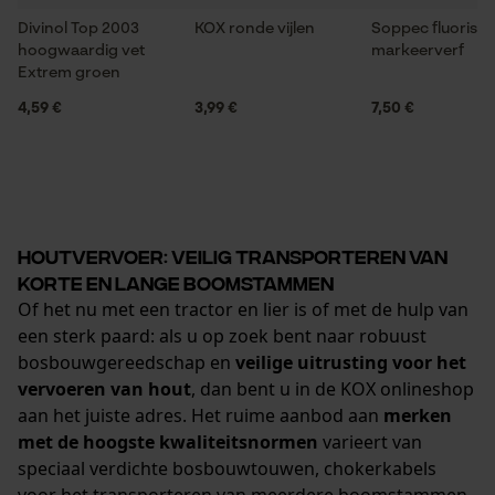
Divinol Top 2003
KOX ronde vijlen
Soppec fluorise
hoogwaardig vet
markeerverf
Extrem groen
4,59 €
3,99 €
7,50 €
Houtvervoer: veilig transporteren van
korte en lange boomstammen
Of het nu met een tractor en lier is of met de hulp van
een sterk paard: als u op zoek bent naar robuust
bosbouwgereedschap en
veilige uitrusting voor het
vervoeren van hout
, dan bent u in de KOX onlineshop
aan het juiste adres. Het ruime aanbod aan
merken
met de hoogste kwaliteitsnormen
varieert van
speciaal verdichte bosbouwtouwen, chokerkabels