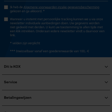
Ik heb de
Algemene voorwaarden inzake gegevensbescherming
gelezen en ga akkoord. *
Statistische Cookies
Wanneer u instemt met persoonlijke tracking kunnen we u via onze
newsletter individuele aanbiedingen doen. Uw gegevens worden
niet gedeeld met derden. U kunt uw toestemming te allen tijde met
een klik intrekken. Onderaan iedere newsletter vindt u daarvoor een
link.
* velden zijn verplicht
Econda Analytics
*** Inwisselbaar vanaf een goederenwaarde van 100,- €
Mouseflow Web Analytics Tool
Fact-Finder Tracking
Dit is KOX
Over ons
Prestatie en functionele
Maatschappelijke betrokkenheid
Service
Cookies
raadgever
Veel gestelde vragen
KOX Harvester
KOX catalogus
Aanmelding nieuwsbrief
Betalingswijzen
Retourneren
Loop54 Personalization
Terugroepen product