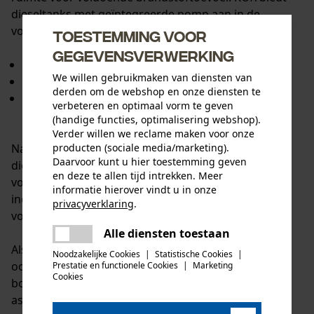
dieseltanks met geïntegreerde pomp aan in de
volgende maten:
Toestemming voor
gegevensverwerking
mobiele dieseltank met 210 l inhoud
We willen gebruikmaken van diensten van
mobiele dieseltank met 440 l inhoud
derden om de webshop en onze diensten te
mobiele dieseltank met 440 l inhoud en extra tank
verbeteren en optimaal vorm te geven
(50 liter) voor AdBlue
(handige functies, optimalisering webshop).
Verder willen we reclame maken voor onze
Naast de ADR-goedkeuring bieden de mobiele
producten (sociale media/marketing).
Daarvoor kunt u hier toestemming geven
dieseltanks van Cemo nog meer voordelen: ze zijn
en deze te allen tijd intrekken. Meer
voorzien van een geïntegreerde pomp en niveau-
informatie hierover vindt u in onze
indicator, voorzien van uitsparingen voor
privacyverklaring
.
vorkheftrucks en draagbeugels en zijn afsluitbaar.
delen
Alle diensten toestaan
Er is een fout opgetreden. Gelieve
delen
Als er onderhoud en reparaties nodig zijn aan de
het opnieuw te proberen.
Noodzakelijke Cookies
|
Statistische Cookies
|
oogstmachine of als er extra uitrusting nodig is voor
Prestatie en functionele Cookies
|
Marketing
mail
Cookies
bosbouwwerkzaamheden, biedt KOX een groot
assortiment
oogstmachinegereedschappen en