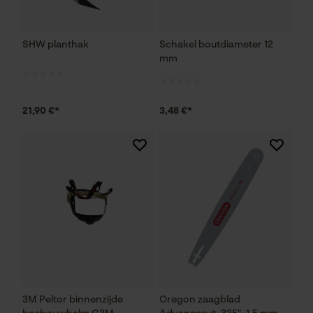
SHW planthak
Schakel boutdiameter 12
mm
21,90 €*
3,48 €*
3M Peltor binnenzijde
Oregon zaagblad