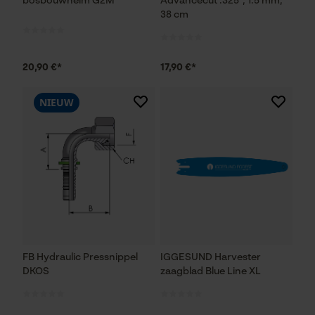
bosbouwhelm G2M
Advancecut .325", 1.5 mm,
38 cm
20,90 €*
17,90 €*
NIEUW
FB Hydraulic Pressnippel
IGGESUND Harvester
DKOS
zaagblad Blue Line XL