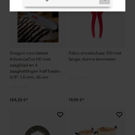
Noodzakelijke Cookies
Controleer instelling van cookies
Oregon voordelset
Felco snoeischaar 310 met
Session ID
AdvanceCut HD met
lange, dunne lemmeten
zaagblad en 4
De keuze voor
gegevensverwerking opslaan
zaagkettingen half haaks
3/8", 1.5 mm, 45 cm
Econda Tag Manager
124,32 €*
19,90 €*
Statistische Cookies