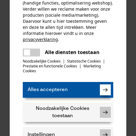
(handige functies, optimalisering webshop).
Verder willen we reclame maken voor onze
producten (sociale media/marketing).
Daarvoor kunt u hier toestemming geven
en deze te allen tijd intrekken. Meer
informatie hierover vindt u in onze
privacyverklaring
.
delen
Alle diensten toestaan
Er is een fout opgetreden. Gelieve
delen
het opnieuw te proberen.
Noodzakelijke Cookies
|
Statistische Cookies
|
Prestatie en functionele Cookies
|
Marketing
mail
Cookies
KOX zaagkettingen half
Oregon ringtandwiel 325, 7
haaks 325", 1.6 mm, 74
tanden incl. aandrijfring bijv.
aandrijfschakels, 3 stuks
geschikt voor Husqvarna
Alles accepteren
48,82 €*
34,90 €*
Noodzakelijke Cookies
toestaan
Instellingen