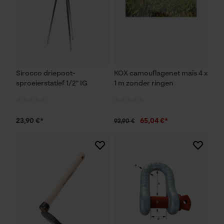
Sirocco driepoot-
KOX camouflagenet maïs 4 x
sproeierstatief 1/2" IG
1 m zonder ringen
23,90 €*
65,04 €*
92,90 €