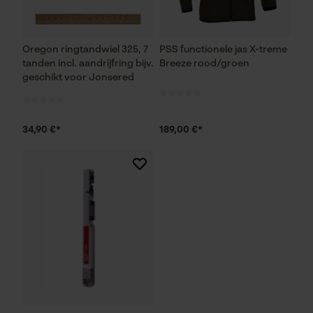
Google Maps
Oregon ringtandwiel 325, 7
PSS functionele jas X-treme
Marketing Cookies
tanden incl. aandrijfring bijv.
Breeze rood/groen
geschikt voor Jonsered
34,90 €*
189,00 €*
Google Global Site Tag
Microsoft Advertising Universal
Event Tracking
Survicate