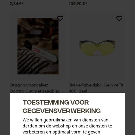
2,34 €*
105,90 €*
Oregon voordelset
3M veiligheidsbril SecureFit
ControlCut met zaagblad
400, geel
en 4 zaagkettingen 325", 1.6
Toestemming voor
mm, 45 cm
gegevensverwerking
We willen gebruikmaken van diensten van
derden om de webshop en onze diensten te
93,73 €*
12,90 €*
verbeteren en optimaal vorm te geven