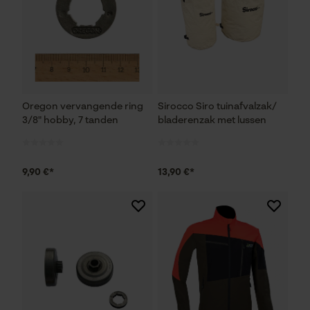
Econda Analytics
Mouseflow Web Analytics Tool
Fact-Finder Tracking
Oregon vervangende ring
Sirocco Siro tuinafvalzak/
Prestatie en functionele
3/8" hobby, 7 tanden
bladerenzak met lussen
Cookies
9,90 €*
13,90 €*
Loop54 Personalization
Gepersonaliseerde homepage
Opgeslagen winkelwagen
Persoonlijke begroeting
Geo-IP en gebruikersdetectie
YouTube-video's