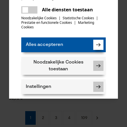
delen
Alle diensten toestaan
Er is een fout opgetreden. Gelieve
delen
het opnieuw te proberen.
Noodzakelijke Cookies
|
Statistische Cookies
|
Prestatie en functionele Cookies
|
Marketing
mail
Cookies
Alles accepteren
Noodzakelijke Cookies
toestaan
Felco multifunctioneel stuk
gereedschap 905
Instellingen
33,90 €*
1
2
3
4
109
Noodzakelijke Cookies