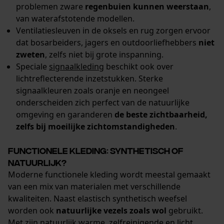
problemen zware
regenbuien kunnen weerstaan
,
van waterafstotende modellen.
Ventilatiesleuven in de oksels en rug zorgen ervoor
dat bosarbeiders, jagers en outdoorliefhebbers
niet
zweten
, zelfs niet bij grote inspanning.
Speciale
signaalkleding
beschikt ook over
lichtreflecterende inzetstukken. Sterke
signaalkleuren zoals oranje en neongeel
onderscheiden zich perfect van de natuurlijke
omgeving en garanderen
de beste zichtbaarheid,
zelfs bij moeilijke zichtomstandigheden
.
Functionele kleding: synthetisch of
natuurlijk?
Moderne functionele kleding wordt meestal gemaakt
van een mix van materialen met verschillende
kwaliteiten. Naast elastisch synthetisch weefsel
worden ook
natuurlijke vezels zoals wol
gebruikt.
Met zijn natuurlijk warme, zelfreinigende en licht