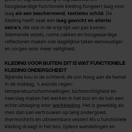
hoogwaardige functionele kleding fungeert laag voor
Prestatie en functionele
laag
als een beschermend, textielen schild
. De
Cookies
kleding heeft vaak een
laag gewicht en allerlei
extra's
, die ook in de vrije tijd van pas komen.
Ademende vezels, ruime zakken en hoogwaardige
Loop54 Personalization
reflectoren maken ook dagelijkse taken eenvoudiger
Gepersonaliseerde homepage
en zorgen voor meer veiligheid.
Opgeslagen winkelwagen
Kleding voor buiten: dit is wat functionele
Persoonlijke begroeting
kleding onderscheidt
Geo-IP en gebruikersdetectie
Bijtende kou in de ochtend, de zon hoog aan de hemel
in de middag, 's avonds regen:
YouTube-video's
temperatuurschommelingen, luchtvochtigheid en
Google Maps
neerslag maken het werken in het bos en de tuin een
echte uitdaging voor
werkkleding
. Het is geweldig als
men dan kan vertrouwen op lang ondergoed,
Marketing Cookies
thermoshirts en uitneembare vesten! Als u functionele
kleding draagt in het bos, tijdens wandelingen en