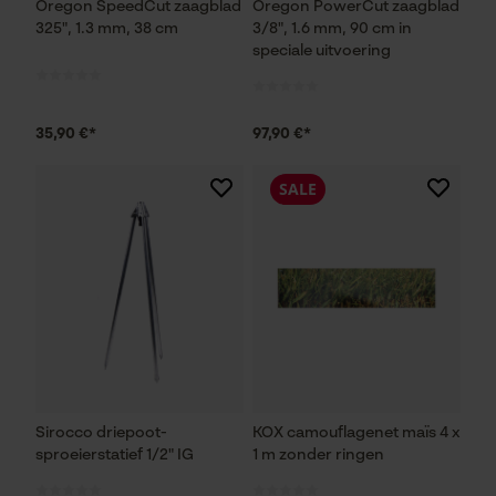
Oregon SpeedCut zaagblad
Oregon PowerCut zaagblad
325", 1.3 mm, 38 cm
3/8", 1.6 mm, 90 cm in
speciale uitvoering
35,90 €*
97,90 €*
SALE
Sirocco driepoot-
KOX camouflagenet maïs 4 x
sproeierstatief 1/2" IG
1 m zonder ringen