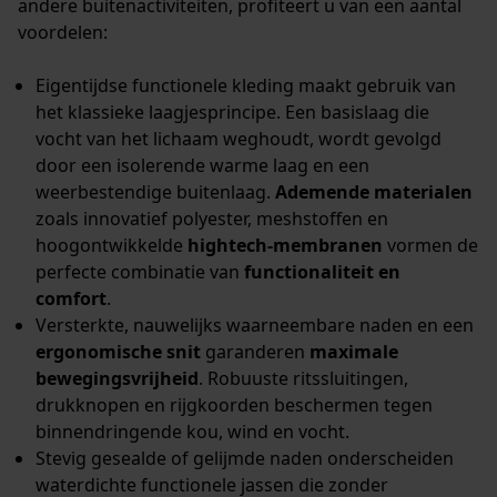
andere buitenactiviteiten, profiteert u van een aantal
voordelen:
Google Global Site Tag
Eigentijdse functionele kleding maakt gebruik van
Microsoft Advertising Universal
Event Tracking
het klassieke laagjesprincipe. Een basislaag die
vocht van het lichaam weghoudt, wordt gevolgd
Survicate
door een isolerende warme laag en een
weerbestendige buitenlaag.
Ademende materialen
zoals innovatief polyester, meshstoffen en
hoogontwikkelde
hightech-membranen
vormen de
perfecte combinatie van
functionaliteit en
comfort
.
Versterkte, nauwelijks waarneembare naden en een
ergonomische snit
garanderen
maximale
bewegingsvrijheid
. Robuuste ritssluitingen,
drukknopen en rijgkoorden beschermen tegen
binnendringende kou, wind en vocht.
Stevig gesealde of gelijmde naden onderscheiden
waterdichte functionele jassen die zonder