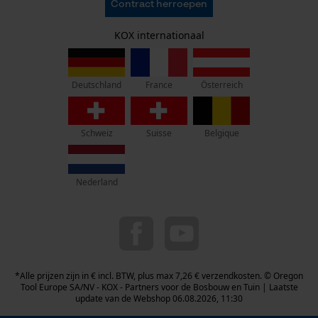
Contract herroepen
Gegevensbescherming
KOX – Partners voor de Bosbouw en Tuin
Herroepingsrecht
Adres hoofdkantoor:
KOX internationaal
Privacyinstellingen
Rue Emile Francqui 11
1435 Mont-Saint-Guibert
France
Österreich
Deutschland
Geen winkel!
Retouradres:
Schweiz
Suisse
Belgique
Beim Erlenwäldchen 14/2
71522 Backnang
Duitsland
Nederland
Telefonisch bereikbaar:
ma t/m fr van 9:00 tot 17:00
078 15 82 22
info-be@kox.eu
*Alle prijzen zijn in € incl. BTW, plus max 7,26 € verzendkosten. © Oregon
Tool Europe SA/NV - KOX - Partners voor de Bosbouw en Tuin | Laatste
update van de Webshop 06.08.2026, 11:30