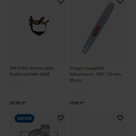
3M Peltor binnenzijde
Oregon zaagblad
bosbouwhelm G2M
Advancecut .325", 1.5 mm,
38 cm
20,90 €*
17,90 €*
NIEUW