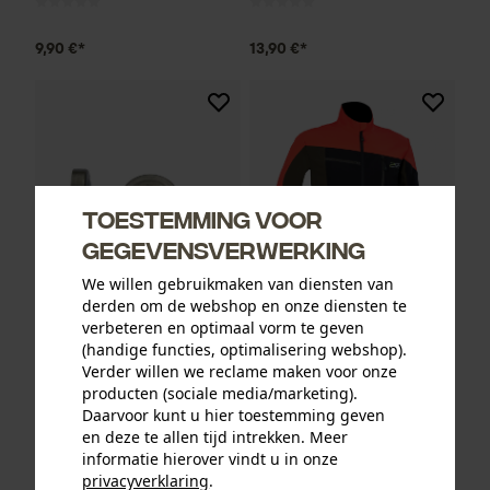
9,90 €*
13,90 €*
Toestemming voor
gegevensverwerking
We willen gebruikmaken van diensten van
derden om de webshop en onze diensten te
verbeteren en optimaal vorm te geven
Oregon ringtandwiel 325, 7
PSS functionele jas X-treme
(handige functies, optimalisering webshop).
tanden incl. aandrijfring bijv.
Breeze rood/groen
Verder willen we reclame maken voor onze
geschikt voor Jonsered
producten (sociale media/marketing).
Daarvoor kunt u hier toestemming geven
en deze te allen tijd intrekken. Meer
informatie hierover vindt u in onze
34,90 €*
189,00 €*
privacyverklaring
.