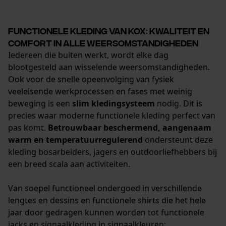
Controleer instelling van cookies
Session ID
Functionele kleding van KOX: kwaliteit en
De keuze voor
comfort in alle weersomstandigheden
gegevensverwerking opslaan
Iedereen die buiten werkt, wordt elke dag
Econda Tag Manager
blootgesteld aan wisselende weersomstandigheden.
Ook voor de snelle opeenvolging van fysiek
veeleisende werkprocessen en fases met weinig
beweging is een
slim kledingsysteem
nodig. Dit is
Statistische Cookies
precies waar moderne functionele kleding perfect van
pas komt.
Betrouwbaar beschermend, aangenaam
warm en temperatuurregulerend
ondersteunt deze
kleding bosarbeiders, jagers en outdoorliefhebbers bij
een breed scala aan activiteiten.
Econda Analytics
Mouseflow Web Analytics Tool
Van soepel functioneel ondergoed in verschillende
Fact-Finder Tracking
lengtes en dessins en functionele shirts die het hele
jaar door gedragen kunnen worden tot functionele
jacks en signaalkleding in signaalkleuren: