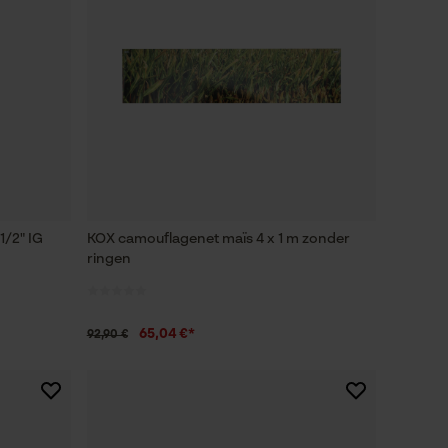
1/2" IG
KOX camouflagenet maïs 4 x 1 m zonder
ringen
65,04 €*
92,90 €