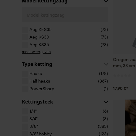
Model kettingzaag
Model kettingzaag
Aeg KES35
(73)
Aeg KS30
(73)
Aeg KS35
(73)
meer weergeven
Oregon zaa
Type ketting
mm, 38 cm
Haaks
(178)
Half haaks
(367)
17,90 €*
PowerSharp
(1)
Kettingsteek
1/4"
(6)
3/4"
(3)
3/8"
(385)
3/8" hobby
(123)