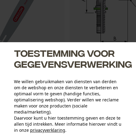
Toestemming voor
gblad Advancecut .325", 1.5
FB Hydraulic Pressnippel DKOS
gegevensverwerking
We willen gebruikmaken van diensten van derden
om de webshop en onze diensten te verbeteren en
2,34 €*
optimaal vorm te geven (handige functies,
optimalisering webshop). Verder willen we reclame
maken voor onze producten (sociale
media/marketing).
Daarvoor kunt u hier toestemming geven en deze te
allen tijd intrekken. Meer informatie hierover vindt u
in onze
privacyverklaring
.
delen