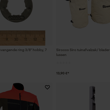
Loop54 Personalization
Gepersonaliseerde homepage
Opgeslagen winkelwagen
Persoonlijke begroeting
Geo-IP en gebruikersdetectie
vangende ring 3/8" hobby, 7
Sirocco Siro tuinafvalzak/ blade
YouTube-video's
lussen
Google Maps
13,90 €*
Marketing Cookies
Google Global Site Tag