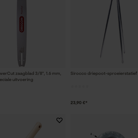
erCut zaagblad 3/8", 1.6 mm,
Sirocco driepoot-sproeierstatief 
eciale uitvoering
23,90 €*