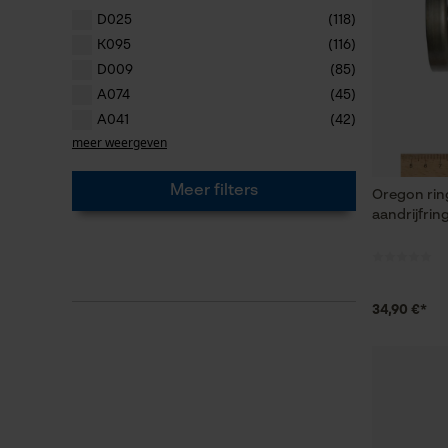
D025
(118)
K095
(116)
D009
(85)
A074
(45)
A041
(42)
meer weergeven
Meer filters
Oregon ring
aandrijfrin
34,90 €*