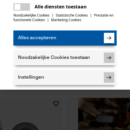
Er is een fout opgetreden. Gelieve het
Alle diensten toestaan
opnieuw te proberen.
mail
Noodzakelijke Cookies
|
Statistische Cookies
|
Prestatie en
functionele Cookies
|
Marketing Cookies
Alles accepteren
rdelset ControlCut met
3M veiligheidsbril SecureFit 400,
Noodzakelijke Cookies toestaan
 4 zaagkettingen 325", 1.6 mm,
Instellingen
12,90 €*
Noodzakelijke Cookies
Controleer instelling van cookies