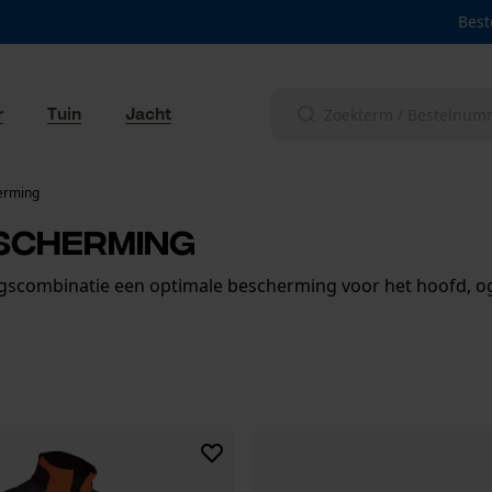
Best
r
Tuin
Jacht
erming
scherming
gscombinatie een optimale bescherming voor het hoofd, og