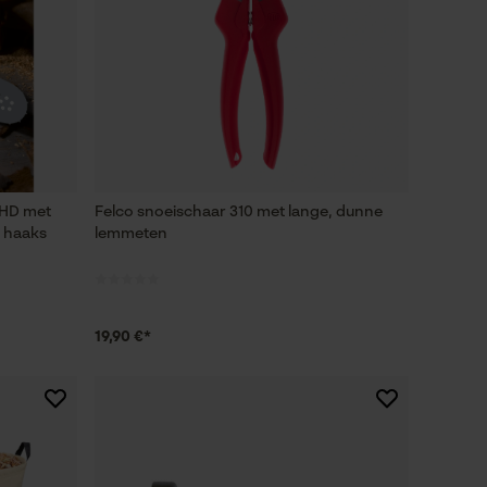
 HD met
Felco snoeischaar 310 met lange, dunne
f haaks
lemmeten
19,90 €*