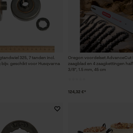
Session ID
De keuze voor gegevensverwerking
opslaan
Econda Tag Manager
Statistische Cookies
tandwiel 325, 7 tanden incl.
Oregon voordelset AdvanceCut
g bijv. geschikt voor Husqvarna
zaagblad en 4 zaagkettingen hal
3/8", 1.5 mm, 45 cm
Econda Analytics
Mouseflow Web Analytics Tool
124,32 €*
Fact-Finder Tracking
Prestatie en functionele Cookies