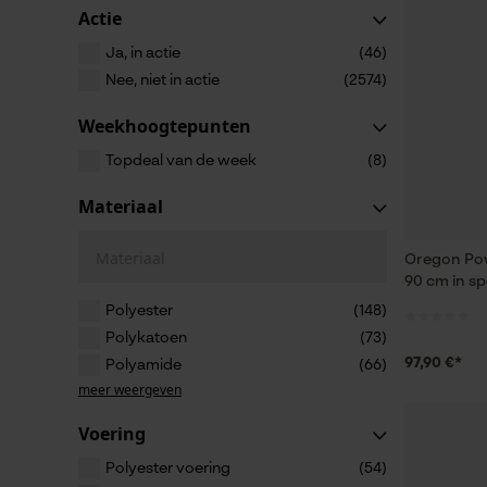
Actie
Ja, in actie
(46)
Nee, niet in actie
(2574)
Weekhoogtepunten
Topdeal van de week
(8)
Materiaal
Materiaal
Oregon Pow
90 cm in sp
Polyester
(148)
Polykatoen
(73)
97,90 €*
Polyamide
(66)
meer weergeven
Voering
Polyester voering
(54)