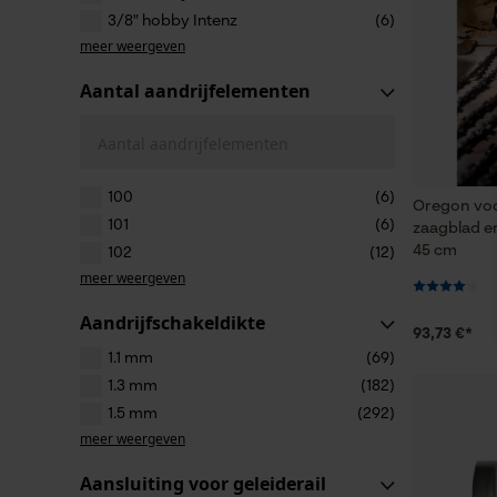
3/8" hobby Intenz
(6)
meer weergeven
Aantal aandrijfelementen
Aantal aandrijfelementen
100
(6)
Oregon voo
101
(6)
zaagblad en
45 cm
102
(12)
meer weergeven
Aandrijfschakeldikte
93,73 €*
1.1 mm
(69)
1.3 mm
(182)
1.5 mm
(292)
meer weergeven
Aansluiting voor geleiderail