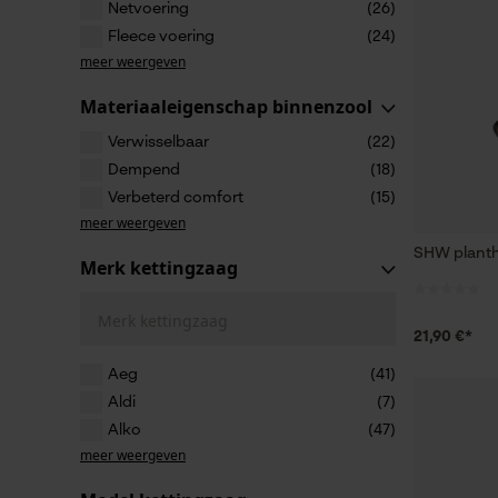
Netvoering
(26)
Fleece voering
(24)
meer weergeven
Materiaaleigenschap binnenzool
Verwisselbaar
(22)
Dempend
(18)
Verbeterd comfort
(15)
meer weergeven
SHW plant
Merk kettingzaag
Merk kettingzaag
21,90 €*
Aeg
(41)
Aldi
(7)
Alko
(47)
meer weergeven