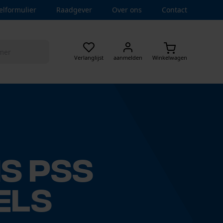
elformulier
Raadgever
Over ons
Contact
Verlanglijst
aanmelden
Winkelwagen
s PSS
els