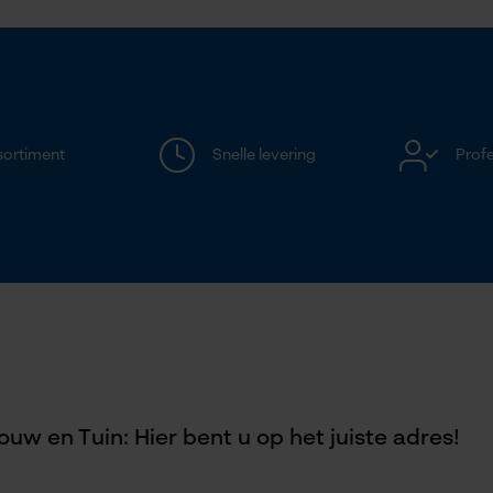
Session ID
De keuze voor gegevensverwerking
opslaan
Econda Tag Manager
sortiment
Snelle levering
Profe
Statistische Cookies
Econda Analytics
Mouseflow Web Analytics Tool
Fact-Finder Tracking
uw en Tuin: Hier bent u op het juiste adres!
Prestatie en functionele Cookies