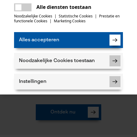
Er is een fout opgetreden. Gelieve het
Alle diensten toestaan
opnieuw te proberen.
mail
Noodzakelijke Cookies
|
Statistische Cookies
|
Prestatie en
functionele Cookies
|
Marketing Cookies
Topmerken Bosbouw
Alles accepteren
Noodzakelijke Cookies toestaan
Instellingen
Ontdek nu
Noodzakelijke Cookies
Controleer instelling van cookies