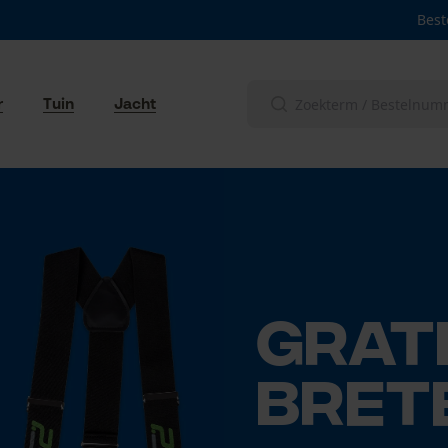
Best
r
Tuin
Jacht
Grati
bret