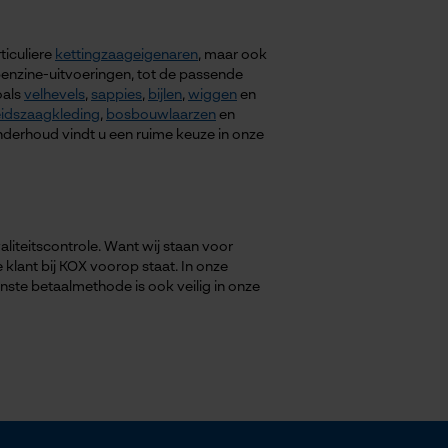
ticuliere
kettingzaageigenaren
, maar ook
benzine-uitvoeringen, tot de passende
oals
velhevels
,
sappies
,
bijlen
,
wiggen
en
eidszaagkleding
,
bosbouwlaarzen
en
onderhoud vindt u een ruime keuze in onze
liteitscontrole. Want wij staan voor
 klant bij KOX voorop staat. In onze
ste betaalmethode is ook veilig in onze