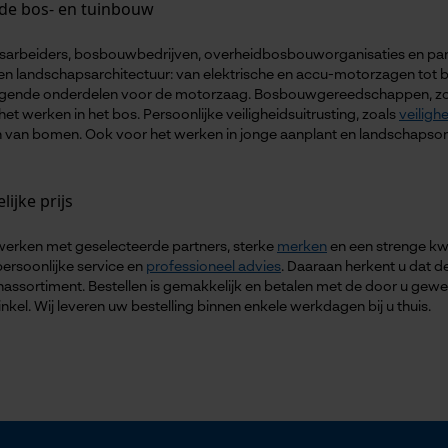
 de bos- en tuinbouw
bosarbeiders, bosbouwbedrijven, overheidbosbouworganisaties en par
Loop54 Personalization
 en landschapsarchitectuur: van elektrische en accu-motorzagen tot 
Gepersonaliseerde homepage
angende onderdelen voor de motorzaag. Bosbouwgereedschappen, z
het werken in het bos. Persoonlijke veiligheidsuitrusting, zoals
veiligh
Opgeslagen winkelwagen
llen van bomen. Ook voor het werken in jonge aanplant en landschaps
Persoonlijke begroeting
Geo-IP en gebruikersdetectie
lijke prijs
YouTube-video's
erken met geselecteerde partners, sterke
merken
en een strenge kwa
Google Maps
persoonlijke service en
professioneel advies
. Daaraan herkent u dat de
ssortiment. Bestellen is gemakkelijk en betalen met de door u gewen
el. Wij leveren uw bestelling binnen enkele werkdagen bij u thuis.
Marketing Cookies
Google Global Site Tag