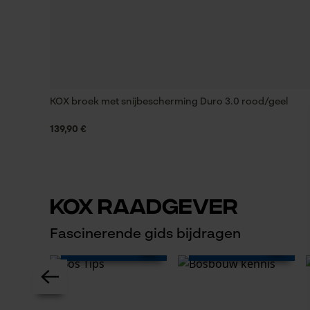
KOX broek met snijbescherming Duro 3.0 rood/geel
139,90 €
KOX Raadgever
Fascinerende gids bijdragen
Bosbouw
Bos Tips
kennis