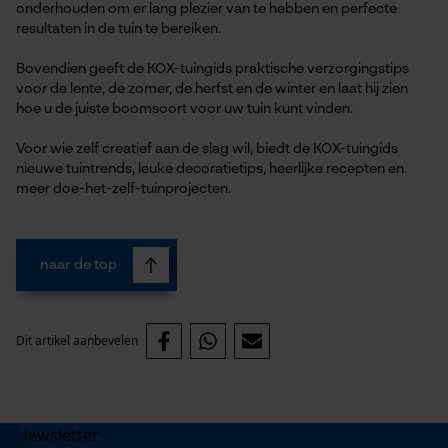
onderhouden om er lang plezier van te hebben en perfecte
Geo-IP en gebruikersdetectie
resultaten in de tuin te bereiken.
YouTube-video's
Bovendien geeft de KOX-tuingids praktische verzorgingstips
Google Maps
voor de lente, de zomer, de herfst en de winter en laat hij zien
hoe u de juiste boomsoort voor uw tuin kunt vinden.
Voor wie zelf creatief aan de slag wil, biedt de KOX-tuingids
Marketing Cookies
nieuwe tuintrends, leuke decoratietips, heerlijke recepten en
meer doe-het-zelf-tuinprojecten.
Google Global Site Tag
naar de top
Microsoft Advertising Universal
Event Tracking
Survicate
Dit artikel aanbevelen