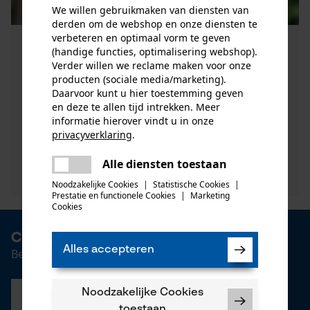
We willen gebruikmaken van diensten van
derden om de webshop en onze diensten te
verbeteren en optimaal vorm te geven
WERKSCHOENEN
(handige functies, optimalisering webshop).
Verder willen we reclame maken voor onze
Ons assortiment werkschoenen zonder
producten (sociale media/marketing).
snijbescherming is gemaakt voor paden, die niet
Daarvoor kunt u hier toestemming geven
vaak bewandeld worden: Stabiel, ergonomisch,
en deze te allen tijd intrekken. Meer
informatie hierover vindt u in onze
hoogwaardig verwerkt, slijtvas ...
privacyverklaring
.
delen
Nu bekijken
Alle diensten toestaan
Er is een fout opgetreden. Gelieve
delen
het opnieuw te proberen.
Noodzakelijke Cookies
|
Statistische Cookies
|
Prestatie en functionele Cookies
|
Marketing
mail
Cookies
Catalogus downloaden
Alles accepteren
Bestel of download nu de nieuwe catalogus
Noodzakelijke Cookies
Download
Per Post
toestaan