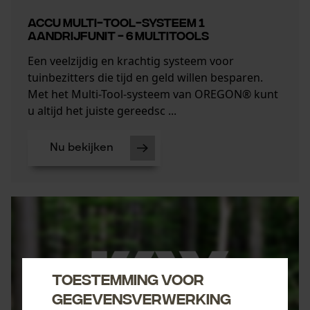
Accu Multi-Tool-systeem 1
aandrijfunit - 6 multitools
Een veelzijdig en krachtig systeem voor
tuinbezitters die tijd en geld willen besparen.
Met het Multi-Tool-systeem van OREGON® kunt
u altijd het juiste gereedsc ...
Nu bekijken
Toestemming voor
gegevensverwerking