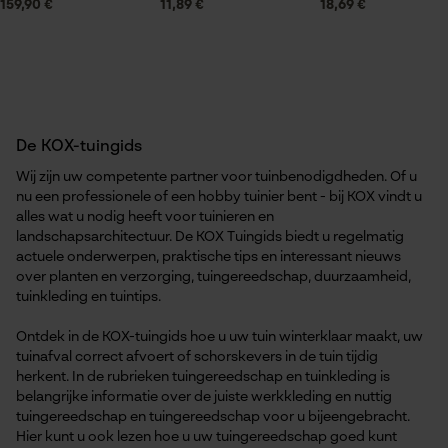
159,90 €
11,89 €
18,69 €
Econda Analytics
Mouseflow Web Analytics Tool
Fact-Finder Tracking
De KOX-tuingids
Wij zijn uw competente partner voor tuinbenodigdheden. Of u
nu een professionele of een hobby tuinier bent - bij KOX vindt u
alles wat u nodig heeft voor tuinieren en
Prestatie en functionele
landschapsarchitectuur. De KOX Tuingids biedt u regelmatig
Cookies
actuele onderwerpen, praktische tips en interessant nieuws
over planten en verzorging, tuingereedschap, duurzaamheid,
tuinkleding en tuintips.
Loop54 Personalization
Ontdek in de KOX-tuingids hoe u uw tuin winterklaar maakt, uw
tuinafval correct afvoert of schorskevers in de tuin tijdig
Gepersonaliseerde homepage
herkent. In de rubrieken tuingereedschap en tuinkleding is
Opgeslagen winkelwagen
belangrijke informatie over de juiste werkkleding en nuttig
tuingereedschap en tuingereedschap voor u bijeengebracht.
Persoonlijke begroeting
Hier kunt u ook lezen hoe u uw tuingereedschap goed kunt