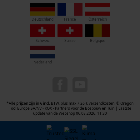
Rue Emile Francqui 11
1435 Mont-Saint-Guibert
France
Österreich
Deutschland
Geen winkel!
Retouradres:
Schweiz
Suisse
Belgique
Beim Erlenwäldchen 14/2
71522 Backnang
Duitsland
Nederland
Telefonisch bereikbaar:
ma t/m fr van 9:00 tot 17:00
078 15 82 22
info-be@kox.eu
*Alle prijzen zijn in € incl. BTW, plus max 7,26 € verzendkosten. © Oregon
Tool Europe SA/NV - KOX - Partners voor de Bosbouw en Tuin | Laatste
update van de Webshop 06.08.2026, 11:30