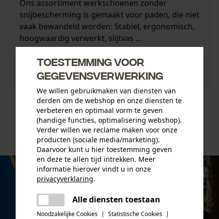
Ons assortiment werkschoenen zonder
snijbescherming is gemaakt voor paden, die niet
vaak bewandeld worden: Stabiel, ergonomisch,
hoogwaardig verwerkt, slijtvas ...
Toestemming voor
Nu bekijken
gegevensverwerking
We willen gebruikmaken van diensten van
derden om de webshop en onze diensten te
verbeteren en optimaal vorm te geven
naar de top
(handige functies, optimalisering webshop).
Verder willen we reclame maken voor onze
producten (sociale media/marketing).
Daarvoor kunt u hier toestemming geven
en deze te allen tijd intrekken. Meer
informatie hierover vindt u in onze
privacyverklaring
.
delen
Alle diensten toestaan
Er is een fout opgetreden. Gelieve
delen
het opnieuw te proberen.
Noodzakelijke Cookies
|
Statistische Cookies
|