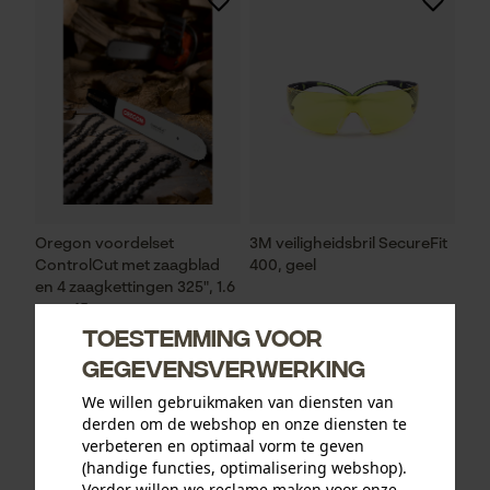
Oregon voordelset
3M veiligheidsbril SecureFit
ControlCut met zaagblad
400, geel
en 4 zaagkettingen 325", 1.6
mm, 45 cm
Toestemming voor
gegevensverwerking
93,73 €*
12,90 €*
We willen gebruikmaken van diensten van
derden om de webshop en onze diensten te
verbeteren en optimaal vorm te geven
(handige functies, optimalisering webshop).
Verder willen we reclame maken voor onze