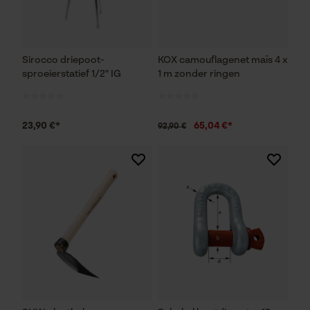
Sirocco driepoot-
KOX camouflagenet maïs 4 x
sproeierstatief 1/2" IG
1 m zonder ringen
23,90 €*
65,04 €*
92,90 €