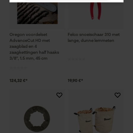
Noodzakelijke Cookies
Oregon voordelset
Felco snoeischaar 310 met
Controleer instelling van cookies
AdvanceCut HD met
lange, dunne lemmeten
zaagblad en 4
Session ID
zaagkettingen half haaks
De keuze voor
3/8", 1.5 mm, 45 cm
gegevensverwerking opslaan
Econda Tag Manager
124,32 €*
19,90 €*
Statistische Cookies
Econda Analytics