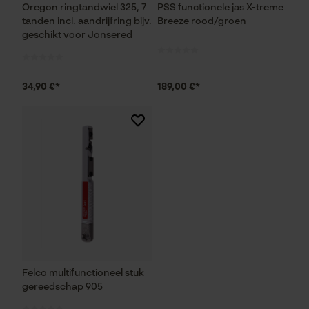
Oregon ringtandwiel 325, 7
PSS functionele jas X-treme
tanden incl. aandrijfring bijv.
Breeze rood/groen
geschikt voor Jonsered
Marketing Cookies
34,90 €*
189,00 €*
Google Global Site Tag
Microsoft Advertising Universal
Event Tracking
Survicate
Felco multifunctioneel stuk
gereedschap 905