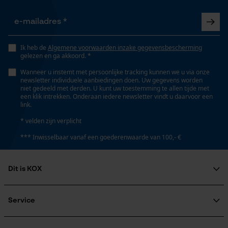
Ik heb de
Algemene voorwaarden inzake gegevensbescherming
gelezen en ga akkoord. *
Wanneer u instemt met persoonlijke tracking kunnen we u via onze
newsletter individuele aanbiedingen doen. Uw gegevens worden
niet gedeeld met derden. U kunt uw toestemming te allen tijde met
een klik intrekken. Onderaan iedere newsletter vindt u daarvoor een
link.
* velden zijn verplicht
*** Inwisselbaar vanaf een goederenwaarde van 100,- €
Dit is KOX
Over ons
Maatschappelijke betrokkenheid
Service
raadgever
Veel gestelde vragen
KOX Harvester