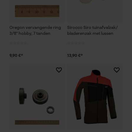
Mouseflow Web Analytics Tool
Fact-Finder Tracking
Oregon vervangende ring
Sirocco Siro tuinafvalzak/
3/8" hobby, 7 tanden
bladerenzak met lussen
Prestatie en functionele
Cookies
9,90 €*
13,90 €*
Loop54 Personalization
Gepersonaliseerde homepage
Opgeslagen winkelwagen
Persoonlijke begroeting
Geo-IP en gebruikersdetectie
YouTube-video's
Google Maps