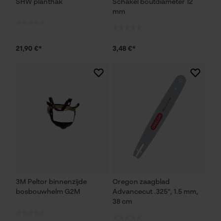
SHW planthak
Schakel boutdiameter 12
mm
21,90 €*
3,48 €*
3M Peltor binnenzijde
Oregon zaagblad
bosbouwhelm G2M
Advancecut .325", 1.5 mm,
38 cm