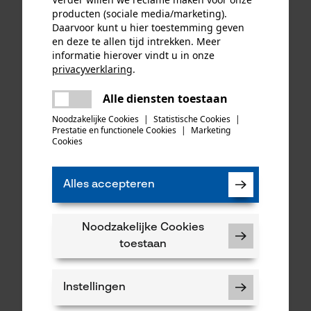
producten (sociale media/marketing).
Daarvoor kunt u hier toestemming geven
en deze te allen tijd intrekken. Meer
informatie hierover vindt u in onze
privacyverklaring
.
delen
Alle diensten toestaan
Er is een fout opgetreden. Gelieve
delen
het opnieuw te proberen.
Noodzakelijke Cookies
|
Statistische Cookies
|
KOX zaagkettingen half
Oregon ringtandwiel 325, 7
Prestatie en functionele Cookies
|
Marketing
mail
haaks 325", 1.6 mm, 74
tanden incl. aandrijfring bijv.
Cookies
aandrijfschakels, 3 stuks
geschikt voor Husqvarna
Alles accepteren
48,82 €*
34,90 €*
Noodzakelijke Cookies
toestaan
Instellingen