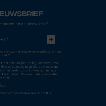
ieuwsbrief
onneren op de nieuwsbrief
ne voorwaarden inzake gegevensbescherming
koord. *
t met persoonlijke tracking kunnen we u via
individuele aanbiedingen doen. Uw gegevens
eld met derden. U kunt uw toestemming te
en klik intrekken. Onderaan iedere newsletter
een link.
licht
 vanaf een goederenwaarde van 100,- €