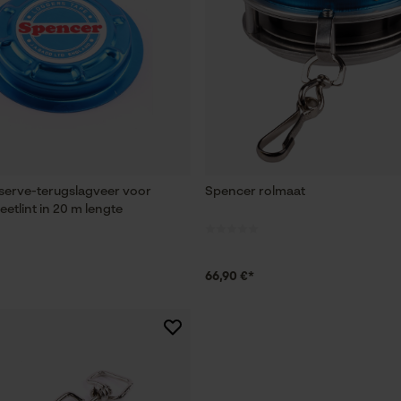
serve-terugslagveer voor
Spencer rolmaat
tlint in 20 m lengte
66,90 €*