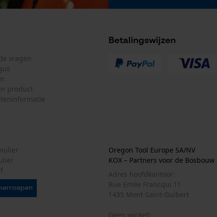
Econda Analytics
Mouseflow Web Analytics Tool
Fact-Finder Tracking
Betalingswijzen
lde vragen
gus
Prestatie en functionele Cookies
en
n product
teninformatie
Loop54 Personalization
Gepersonaliseerde homepage
mulier
Oregon Tool Europe SA/NV
Opgeslagen winkelwagen
ulier
KOX – Partners voor de Bosbouw 
f
Persoonlijke begroeting
Adres hoofdkantoor:
Rue Emile Francqui 11
Geo-IP en gebruikersdetectie
herroepen
1435 Mont-Saint-Guibert
YouTube-video's
Geen winkel!
Google Maps