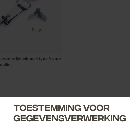
serve-vrijmaakhaak type A voor
etlint
Toestemming voor
gegevensverwerking