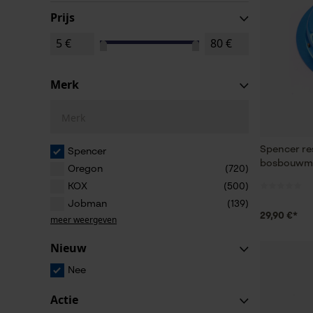
Prijs
Merk
Merk
Spencer re
Spencer
bosbouwmee
Oregon
(720)
KOX
(500)
Jobman
(139)
29,90 €*
meer weergeven
Nieuw
Nee
Actie