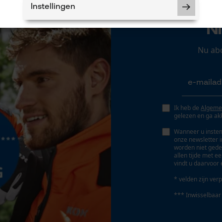
Instellingen
N
Nu ab
Noodzakelijke Cookies
Controleer instelling van cookies
Session ID
Ik heb de
Algeme
gelezen en ga ak
De keuze voor gegevensverwerking
opslaan
Wanneer u instem
onze newsletter 
Econda Tag Manager
worden niet gede
allen tijde met e
vindt u daarvoor 
* velden zijn verp
Statistische Cookies
*** Inwisselbaar