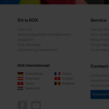
Dit is KOX
Service
Over ons
Veel geste
Maatschappelijke betrokkenheid
KOX catalo
raadgever
Retourner
KOX Harvester
Terugroepe
Aanmelding nieuwsbrief
Verzendkos
KOX internationaal
Contact
Deutschland
France
Contactfor
Österreich
Schweiz
Bestelform
Suisse
Belgique
Nieuwsbrie
Nederland
Contract 