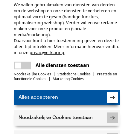
We willen gebruikmaken van diensten van derden
om de webshop en onze diensten te verbeteren en
optimaal vorm te geven (handige functies,
optimalisering webshop). Verder willen we reclame
maken voor onze producten (sociale
media/marketing).
Daarvoor kunt u hier toestemming geven en deze te
allen tijd intrekken. Meer informatie hierover vindt u
in onze
privacyverklaring
.
delen
Er is een fout opgetreden. Gelieve het
Alle diensten toestaan
opnieuw te proberen.
mail
Noodzakelijke Cookies
|
Statistische Cookies
|
Prestatie en
functionele Cookies
|
Marketing Cookies
Alles accepteren
Noodzakelijke Cookies toestaan