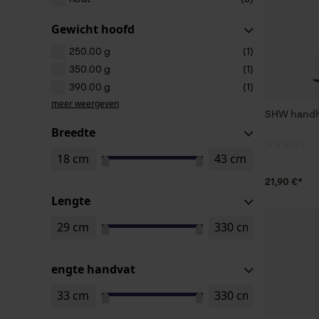
Gewicht hoofd
250.00 g
(1)
350.00 g
(1)
390.00 g
(1)
meer weergeven
SHW hand
Breedte
21,90 €*
Lengte
engte handvat