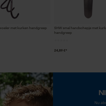
Econda Tag Manager
Statistische Cookies
oeler met kurken handgreep
SHW smal handschepje met kur
handgreep
Econda Analytics
24,89 €*
Mouseflow Web Analytics Tool
Fact-Finder Tracking
Prestatie en functionele Cookies
N
Loop54 Personalization
Nu ab