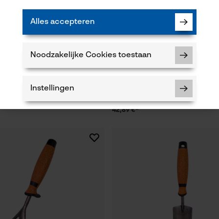
Alles accepteren
Noodzakelijke Cookies toestaan
ogelhak Breedbladig
SHW spitvork klein met T-steel
Instellingen
42,89 €*
Noodzakelijke Cookies
Controleer instelling van cookies
Session ID
De keuze voor gegevensverwerking
opslaan