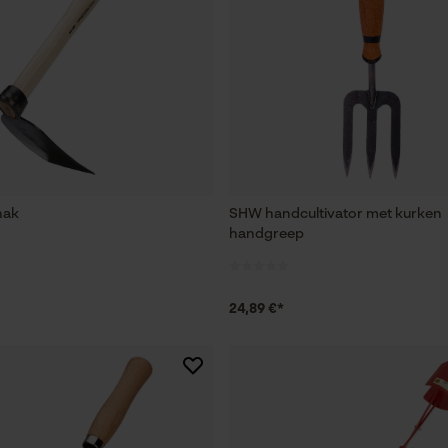
hak
SHW handcultivator met kurken
handgreep
24,89 €*