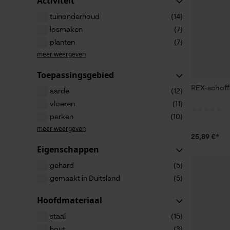
Activiteit
tuinonderhoud
(14)
losmaken
(7)
planten
(7)
meer weergeven
Toepassingsgebied
REX-schoffe
aarde
(12)
vloeren
(11)
perken
(10)
meer weergeven
25,89 €*
Eigenschappen
gehard
(5)
gemaakt in Duitsland
(5)
Hoofdmateriaal
staal
(15)
hout
(3)