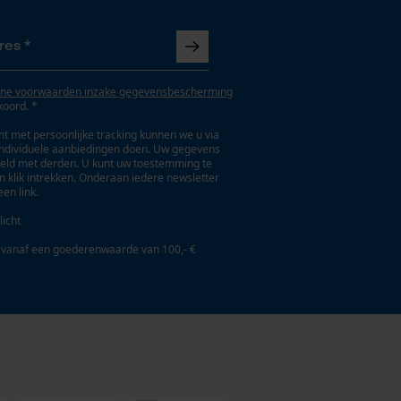
ne voorwaarden inzake gegevensbescherming
koord. *
t met persoonlijke tracking kunnen we u via
individuele aanbiedingen doen. Uw gegevens
eld met derden. U kunt uw toestemming te
en klik intrekken. Onderaan iedere newsletter
een link.
licht
 vanaf een goederenwaarde van 100,- €