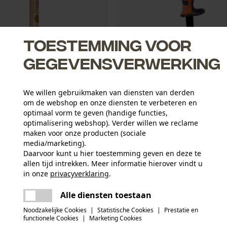
Toestemming voor
gegevensverwerking
hak
SHW voegenkrabber met kurke
We willen gebruikmaken van diensten van derden
handgreep
om de webshop en onze diensten te verbeteren en
optimaal vorm te geven (handige functies,
optimalisering webshop). Verder willen we reclame
21,90 €*
maken voor onze producten (sociale
media/marketing).
Daarvoor kunt u hier toestemming geven en deze te
allen tijd intrekken. Meer informatie hierover vindt u
in onze
privacyverklaring
.
delen
Er is een fout opgetreden. Gelieve het
Alle diensten toestaan
opnieuw te proberen.
mail
Noodzakelijke Cookies
|
Statistische Cookies
|
Prestatie en
functionele Cookies
|
Marketing Cookies