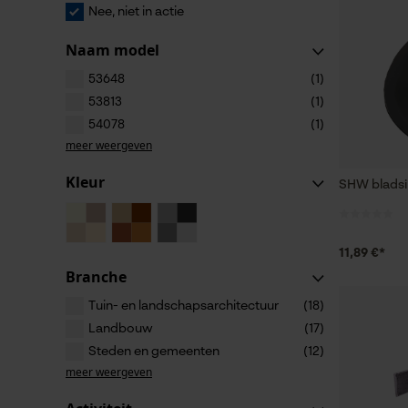
Nee, niet in actie
Naam model
53648
(1)
53813
(1)
54078
(1)
meer weergeven
Kleur
SHW bladsi
11,89 €*
Branche
Tuin- en landschapsarchitectuur
(18)
Landbouw
(17)
Steden en gemeenten
(12)
meer weergeven