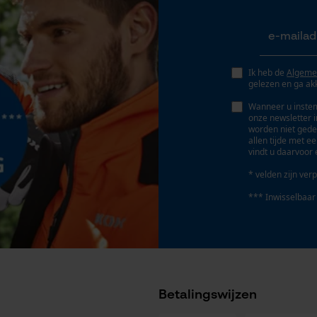
Gepersonaliseerde homepage
Opgeslagen winkelwagen
Persoonlijke begroeting
Geo-IP en gebruikersdetectie
Ik heb de
Algeme
gelezen en ga ak
YouTube-video's
Wanneer u instem
Google Maps
onze newsletter 
worden niet gede
allen tijde met e
vindt u daarvoor 
Marketing Cookies
* velden zijn verp
*** Inwisselbaar
Google Global Site Tag
Microsoft Advertising Universal Event
Tracking
Betalingswijzen
Survicate