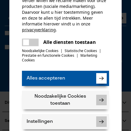
Verder willen we reclame maken voor onze
Nu abonneren op de nieuwsbrief
producten (sociale media/marketing).
Daarvoor kunt u hier toestemming geven
en deze te allen tijd intrekken. Meer
informatie hierover vindt u in onze
privacyverklaring
.
Ik heb de
Algemene voorwaarden inzake gegevensbescherming
delen
gelezen en ga akkoord. *
Alle diensten toestaan
Er is een fout opgetreden. Gelieve
Wanneer u instemt met persoonlijke tracking kunnen we u via onze
delen
het opnieuw te proberen.
Noodzakelijke Cookies
|
Statistische Cookies
|
newsletter individuele aanbiedingen doen. Uw gegevens worden
Prestatie en functionele Cookies
|
Marketing
niet gedeeld met derden. U kunt uw toestemming te allen tijde met
mail
Cookies
een klik intrekken. Onderaan iedere newsletter vindt u daarvoor een
link.
* velden zijn verplicht
Alles accepteren
*** Inwisselbaar vanaf een goederenwaarde van 100,- €
Noodzakelijke Cookies
Dit is KOX
toestaan
Over ons
Maatschappelijke betrokkenheid
Service
Instellingen
raadgever