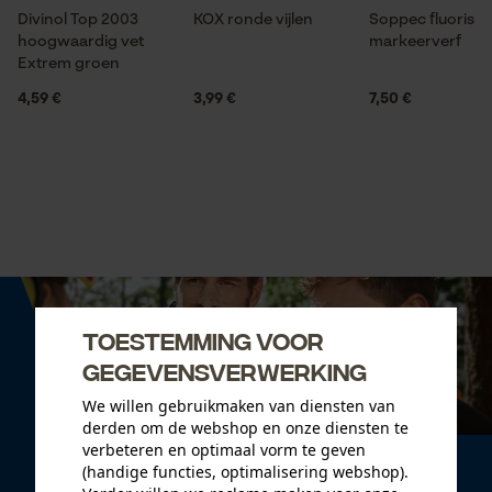
Divinol Top 2003
KOX ronde vijlen
Soppec fluorise
hoogwaardig vet
markeerverf
Extrem groen
4,59 €
3,99 €
7,50 €
Toestemming voor
gegevensverwerking
We willen gebruikmaken van diensten van
derden om de webshop en onze diensten te
verbeteren en optimaal vorm te geven
Nieuwsbrief
(handige functies, optimalisering webshop).