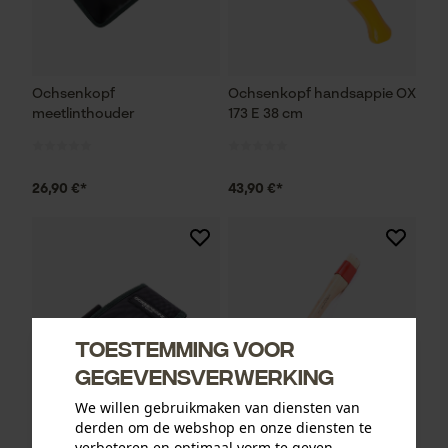
Ochsenkopf
Ochsenkopf handsappie OX
meetlinthouder
173 E 38 cm
26,90 €*
43,90 €*
Toestemming voor
gegevensverwerking
We willen gebruikmaken van diensten van
derden om de webshop en onze diensten te
verbeteren en optimaal vorm te geven