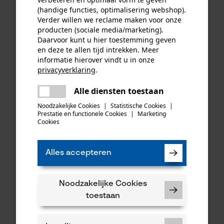
Ochsenkopf sappiehouder
Müller aluminium-velwig
(handige functies, optimalisering webshop).
Verder willen we reclame maken voor onze
producten (sociale media/marketing).
Daarvoor kunt u hier toestemming geven
26,90 €*
57,90 €*
en deze te allen tijd intrekken. Meer
informatie hierover vindt u in onze
privacyverklaring
.
delen
Alle diensten toestaan
Er is een fout opgetreden. Gelieve
delen
het opnieuw te proberen.
Noodzakelijke Cookies
|
Statistische Cookies
|
Prestatie en functionele Cookies
|
Marketing
mail
Cookies
Alles accepteren
Müller reserve handvat 75
Tas voor Zwitserse gertel
Noodzakelijke Cookies
cm voor Biber kloofbijl
toestaan