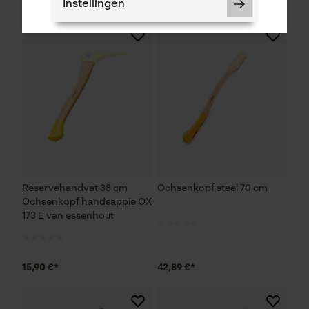
63,90 €*
26,90 €*
Instellingen
Noodzakelijke Cookies
Controleer instelling van cookies
Session ID
De keuze voor
gegevensverwerking opslaan
Reservehandvat 38 cm
Ochsenkopf steel 70 cm
Econda Tag Manager
Ochsenkopf handsappie OX
173 E van essenhout
Statistische Cookies
15,90 €*
42,89 €*