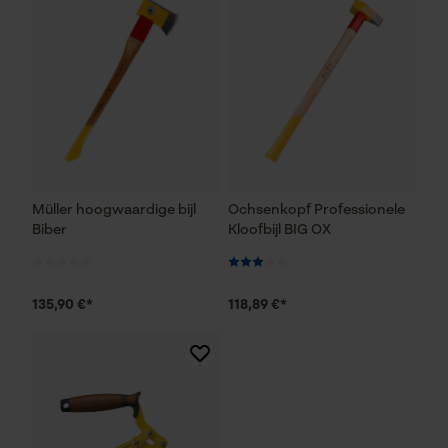
Econda Analytics
Mouseflow Web Analytics Tool
Fact-Finder Tracking
Prestatie en functionele
Cookies
Müller hoogwaardige bijl
Ochsenkopf Professionele
Biber
Kloofbijl BIG OX
Loop54 Personalization
135,90 €*
118,89 €*
Gepersonaliseerde homepage
Opgeslagen winkelwagen
Persoonlijke begroeting
Geo-IP en gebruikersdetectie
YouTube-video's