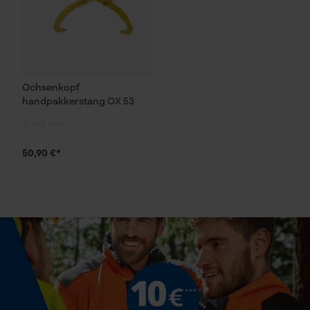
Google Maps
Marketing Cookies
Ochsenkopf
handpakkerstang OX 53
Google Global Site Tag
50,90 €*
Microsoft Advertising Universal
Event Tracking
Survicate