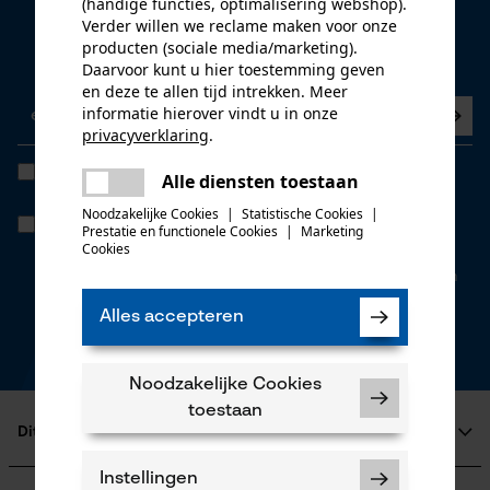
(handige functies, optimalisering webshop).
Nieuwsbrief
Verder willen we reclame maken voor onze
producten (sociale media/marketing).
Nu abonneren op de nieuwsbrief
Daarvoor kunt u hier toestemming geven
en deze te allen tijd intrekken. Meer
informatie hierover vindt u in onze
privacyverklaring
.
delen
Ik heb de
Algemene voorwaarden inzake gegevensbescherming
Alle diensten toestaan
Er is een fout opgetreden. Gelieve
gelezen en ga akkoord. *
delen
het opnieuw te proberen.
Noodzakelijke Cookies
|
Statistische Cookies
|
Wanneer u instemt met persoonlijke tracking kunnen we u via onze
Prestatie en functionele Cookies
|
Marketing
newsletter individuele aanbiedingen doen. Uw gegevens worden
mail
Cookies
niet gedeeld met derden. U kunt uw toestemming te allen tijde met
een klik intrekken. Onderaan iedere newsletter vindt u daarvoor een
link.
Alles accepteren
* velden zijn verplicht
*** Inwisselbaar vanaf een goederenwaarde van 100,- €
Noodzakelijke Cookies
toestaan
Dit is KOX
Over ons
Instellingen