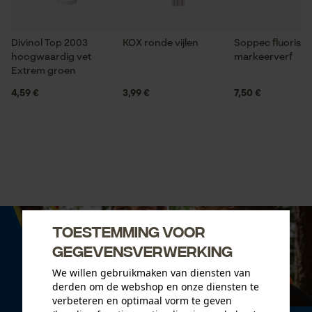
Divinol Top 2003
KOX ronde vijlen
Soppec fluorise
hoogwaardig vet
markeerverf
Extrem groen
4,59 €
3,99 €
7,50 €
Toestemming voor
gegevensverwerking
We willen gebruikmaken van diensten van
derden om de webshop en onze diensten te
verbeteren en optimaal vorm te geven