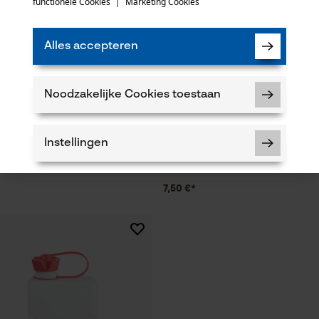
functionele Cookies
|
Marketing Cookies
Alles accepteren
Noodzakelijke Cookies toestaan
f Dubbel-tank "professional"
Hünersdorff Afvoerkraan voor j
Instellingen
7,50 €*
Noodzakelijke Cookies
Controleer instelling van cookies
Session ID
De keuze voor gegevensverwerking
opslaan