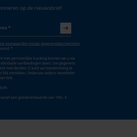
onneren op de nieuwsbrief
ne voorwaarden inzake gegevensbescherming
koord. *
t met persoonlijke tracking kunnen we u via
individuele aanbiedingen doen. Uw gegevens
eld met derden. U kunt uw toestemming te
en klik intrekken. Onderaan iedere newsletter
een link.
licht
 vanaf een goederenwaarde van 100,- €