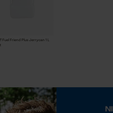
Econda Tag Manager
Statistische Cookies
 Fuel Friend Plus Jerrycan 1 L
t
Econda Analytics
Mouseflow Web Analytics Tool
Fact-Finder Tracking
Prestatie en functionele Cookies
N
Loop54 Personalization