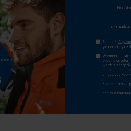
Nu ab
Gepersonaliseerde homepage
Opgeslagen winkelwagen
Persoonlijke begroeting
Geo-IP en gebruikersdetectie
Ik heb de
Algeme
YouTube-video's
gelezen en ga ak
Google Maps
Wanneer u instem
onze newsletter 
worden niet gede
allen tijde met e
vindt u daarvoor 
Marketing Cookies
* velden zijn verp
*** Inwisselbaar
Google Global Site Tag
Microsoft Advertising Universal Event
Tracking
Survicate