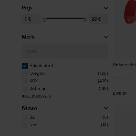
Prijs
Merk
Merk
Universele 
Hünersdorff
Oregon
(720)
KOX
(499)
Jobman
(139)
6,90 €*
meer weergeven
Nieuw
Ja
(3)
Nee
(13)