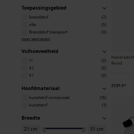
Toepassingsgebied
brandstof
(7)
olie
(5)
Brandstof transport
(3)
meer weergeven
Vulhoeveelheid
Hünersdorff
1 l
(2)
Rood
4 l
(2)
9 l
(2)
27,91 €*
Hoofdmateriaal
kunststof composiet
(15)
kunststof
(1)
Breedte