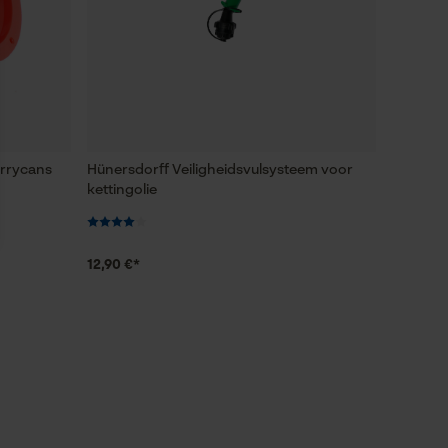
errycans
Hünersdorff Veiligheidsvulsysteem voor
kettingolie
12,90 €*