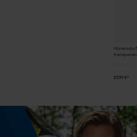
Hünersdorff
transparan
27,91 €*