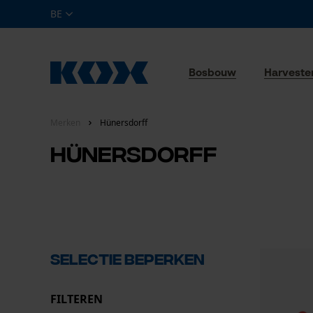
BE
Bosbouw
Harveste
Merken
Hünersdorff
Hünersdorff
Selectie beperken
FILTEREN