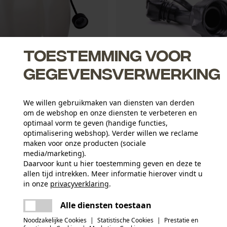
Toestemming voor
gegevensverwerking
f Dubbel-tank "professional"
Hünersdorff Reserve-tuit
We willen gebruikmaken van diensten van derden
t
om de webshop en onze diensten te verbeteren en
optimaal vorm te geven (handige functies,
optimalisering webshop). Verder willen we reclame
5,90 €*
maken voor onze producten (sociale
media/marketing).
Daarvoor kunt u hier toestemming geven en deze te
NIEUW
allen tijd intrekken. Meer informatie hierover vindt u
in onze
privacyverklaring
.
delen
Er is een fout opgetreden. Gelieve het
Alle diensten toestaan
opnieuw te proberen.
mail
Noodzakelijke Cookies
|
Statistische Cookies
|
Prestatie en