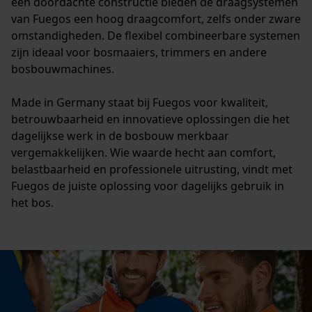
een doordachte constructie bieden de draagsystemen
van Fuegos een hoog draagcomfort, zelfs onder zware
omstandigheden. De flexibel combineerbare systemen
zijn ideaal voor bosmaaiers, trimmers en andere
Loop54 Personalization
bosbouwmachines.
Gepersonaliseerde homepage
Opgeslagen winkelwagen
Made in Germany staat bij Fuegos voor kwaliteit,
betrouwbaarheid en innovatieve oplossingen die het
Persoonlijke begroeting
dagelijkse werk in de bosbouw merkbaar
Geo-IP en gebruikersdetectie
vergemakkelijken. Wie waarde hecht aan comfort,
YouTube-video's
belastbaarheid en professionele uitrusting, vindt met
Fuegos de juiste oplossing voor dagelijks gebruik in
Google Maps
het bos.
Marketing Cookies