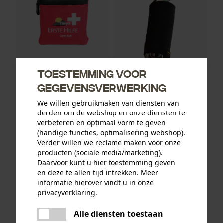
Toestemming voor
gegevensverwerking
Fuegos EHBO-tas
Fuegos Drinkfles Tas voor
schouderdraagsystemen
We willen gebruikmaken van diensten van
derden om de webshop en onze diensten te
verbeteren en optimaal vorm te geven
(handige functies, optimalisering webshop).
23,90 €*
38,90 €*
Verder willen we reclame maken voor onze
producten (sociale media/marketing).
Daarvoor kunt u hier toestemming geven
en deze te allen tijd intrekken. Meer
informatie hierover vindt u in onze
privacyverklaring
.
delen
Alle diensten toestaan
Er is een fout opgetreden. Gelieve
delen