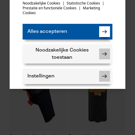
het opnieuw te proberen.
Noodzakelijke Cookies
|
Statistische Cookies
|
Prestatie en functionele Cookies
|
Marketing
mail
Cookies
Fuegos spraybushouder /
Fuegos Meetbandhouder
Alles accepteren
flessenhouder
Noodzakelijke Cookies
45,90 €*
59,91 €*
toestaan
Instellingen
Noodzakelijke Cookies
Controleer instelling van cookies