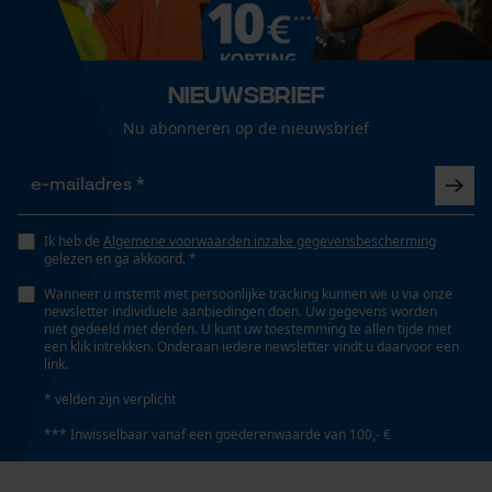
Google Global Site Tag
Microsoft Advertising Universal
Event Tracking
Survicate
Nieuwsbrief
Nu abonneren op de nieuwsbrief
Ik heb de
Algemene voorwaarden inzake gegevensbescherming
gelezen en ga akkoord. *
Wanneer u instemt met persoonlijke tracking kunnen we u via onze
newsletter individuele aanbiedingen doen. Uw gegevens worden
niet gedeeld met derden. U kunt uw toestemming te allen tijde met
een klik intrekken. Onderaan iedere newsletter vindt u daarvoor een
link.
* velden zijn verplicht
*** Inwisselbaar vanaf een goederenwaarde van 100,- €