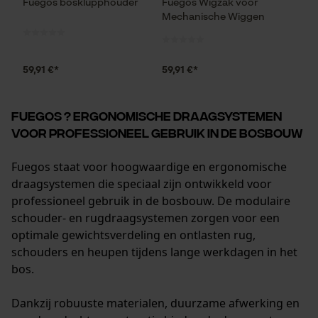
Session ID
Fuegos bosklupphouder
Fuegos Wigzak voor
Mechanische Wiggen
De keuze voor
gegevensverwerking opslaan
Econda Tag Manager
59,91 €*
59,91 €*
Statistische Cookies
Fuegos ? Ergonomische draagsystemen
voor professioneel gebruik in de bosbouw
Fuegos staat voor hoogwaardige en ergonomische
draagsystemen die speciaal zijn ontwikkeld voor
Econda Analytics
professioneel gebruik in de bosbouw. De modulaire
Mouseflow Web Analytics Tool
schouder- en rugdraagsystemen zorgen voor een
optimale gewichtsverdeling en ontlasten rug,
Fact-Finder Tracking
schouders en heupen tijdens lange werkdagen in het
bos.
Prestatie en functionele
Dankzij robuuste materialen, duurzame afwerking en
Cookies