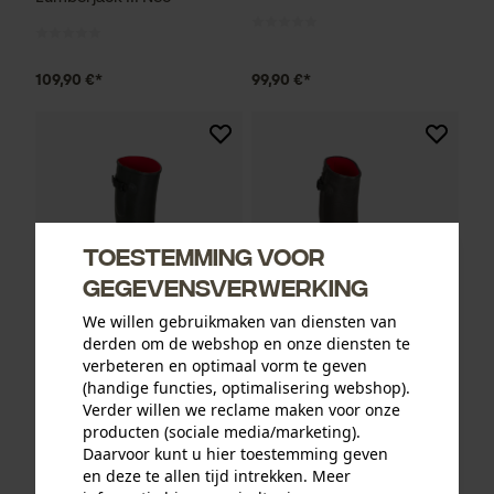
109,90 €*
99,90 €*
Toestemming voor
gegevensverwerking
We willen gebruikmaken van diensten van
derden om de webshop en onze diensten te
verbeteren en optimaal vorm te geven
Euro PM rubberlaars Sully
Euro PM rubberlaars
(handige functies, optimalisering webshop).
donkergroen
Cardinal bruin
Verder willen we reclame maken voor onze
producten (sociale media/marketing).
Daarvoor kunt u hier toestemming geven
en deze te allen tijd intrekken. Meer
74,90 €*
99,90 €*