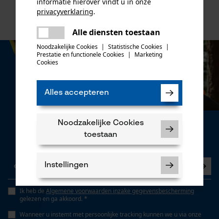
informatie hierover vindt u in onze
privacyverklaring
.
delen
Alle diensten toestaan
Er is een fout opgetreden. Gelieve
delen
het opnieuw te proberen.
Noodzakelijke Cookies
|
Statistische Cookies
|
Prestatie en functionele Cookies
|
Marketing
mail
Cookies
Alles accepteren
Nieuwsbrief
Noodzakelijke Cookies
toestaan
Nu abonneren op de nieuwsbrief
Instellingen
Ik heb de
Algemene voorwaarden inzake gegevensbescherming
gelezen en ga akkoord. *
Wanneer u instemt met persoonlijke tracking kunnen we u via onze