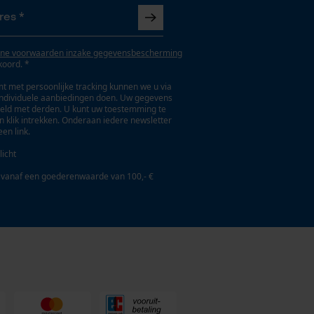
ne voorwaarden inzake gegevensbescherming
koord. *
t met persoonlijke tracking kunnen we u via
individuele aanbiedingen doen. Uw gegevens
eld met derden. U kunt uw toestemming te
en klik intrekken. Onderaan iedere newsletter
een link.
licht
 vanaf een goederenwaarde van 100,- €