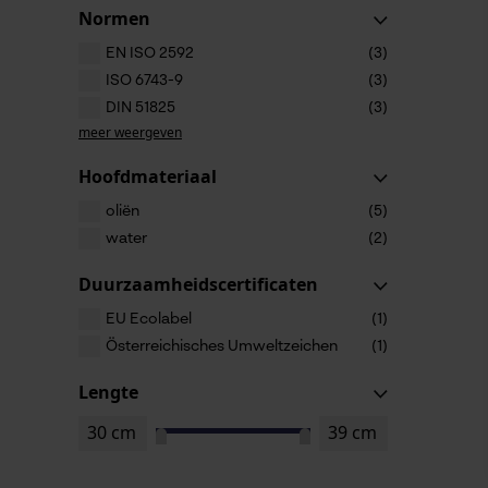
Normen
EN ISO 2592
(3)
ISO 6743-9
(3)
DIN 51825
(3)
meer weergeven
Hoofdmateriaal
oliën
(5)
water
(2)
Duurzaamheidscertificaten
EU Ecolabel
(1)
Österreichisches Umweltzeichen
(1)
Lengte