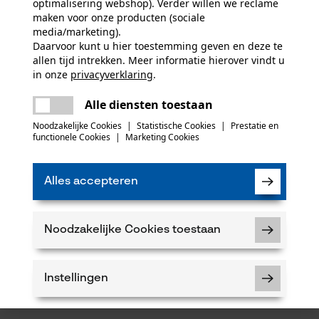
optimalisering webshop). Verder willen we reclame
maken voor onze producten (sociale
media/marketing).
Daarvoor kunt u hier toestemming geven en deze te
allen tijd intrekken. Meer informatie hierover vindt u
in onze
privacyverklaring
.
delen
Er is een fout opgetreden. Gelieve het
Alle diensten toestaan
opnieuw te proberen.
mail
Noodzakelijke Cookies
|
Statistische Cookies
|
Prestatie en
functionele Cookies
|
Marketing Cookies
Alles accepteren
Noodzakelijke Cookies toestaan
Instellingen