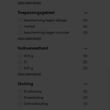
meer weergeven
Toepassingsgebied
bescherming tegen slijtage
(6)
metaal
(6)
bescherming tegen corrosie
(3)
meer weergeven
Vulhoeveelheid
400 g
(3)
5 l
(2)
500 g
(2)
meer weergeven
Sluiting
Drukknoop
(3)
Draaisluiting
(2)
Schroefsluiting
(1)