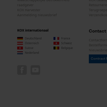
raadgever
Retourner
KOX Harvester
Terugroepe
Aanmelding nieuwsbrief
Verzendkos
KOX internationaal
Contact
Deutschland
France
Contactfor
Österreich
Schweiz
Bestelform
Suisse
Belgique
Nieuwsbrie
Nederland
Contract 