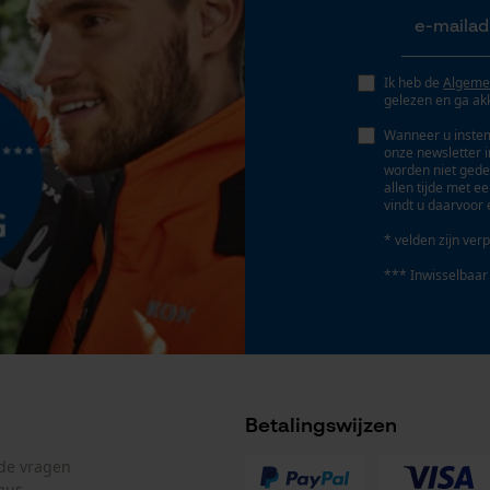
Fact-Finder Tracking
Ik heb de
Algeme
Prestatie en functionele Cookies
gelezen en ga ak
Wanneer u instem
onze newsletter 
worden niet gede
allen tijde met e
Loop54 Personalization
vindt u daarvoor 
Gepersonaliseerde homepage
* velden zijn verp
Opgeslagen winkelwagen
*** Inwisselbaar
Persoonlijke begroeting
Geo-IP en gebruikersdetectie
YouTube-video's
Google Maps
Betalingswijzen
lde vragen
gus