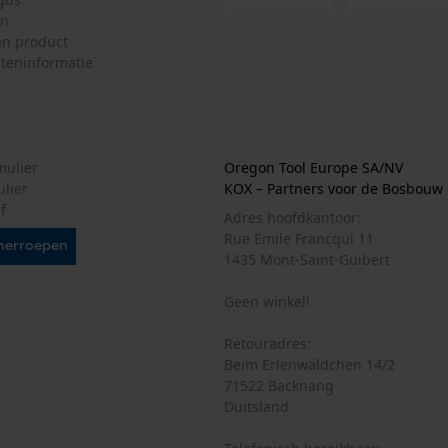
Marketing Cookies
en
n product
teninformatie
Google Global Site Tag
Microsoft Advertising Universal Event
Tracking
mulier
Oregon Tool Europe SA/NV
Survicate
ulier
KOX – Partners voor de Bosbouw 
f
Adres hoofdkantoor:
Rue Emile Francqui 11
herroepen
1435 Mont-Saint-Guibert
Geen winkel!
Retouradres:
Beim Erlenwäldchen 14/2
71522 Backnang
Duitsland