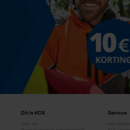
Dit is KOX
Service
Over ons
Veel geste
Maatschappelijke betrokkenheid
KOX catalo