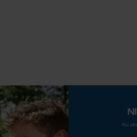
Noodzakelijke Cookies
Controleer instelling van cookies
Session ID
De keuze voor gegevensverwerking
opslaan
Econda Tag Manager
Statistische Cookies
N
Econda Analytics
Nu ab
Mouseflow Web Analytics Tool