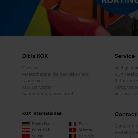
Dit is KOX
Service
Over ons
Veel geste
Maatschappelijke betrokkenheid
KOX catalo
raadgever
Retourner
KOX Harvester
Terugroepe
Aanmelding nieuwsbrief
Verzendkos
KOX internationaal
Contact
Deutschland
France
Contactfor
Österreich
Schweiz
Bestelform
Suisse
Belgique