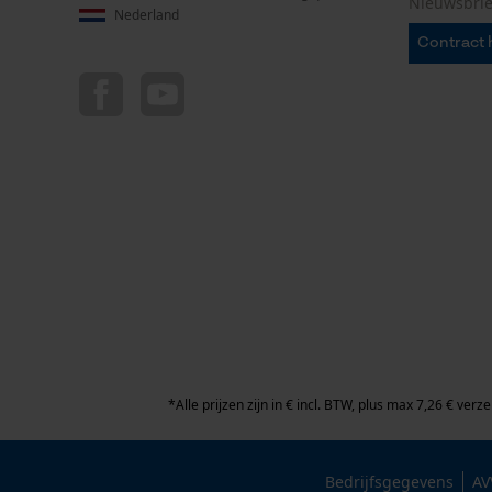
Nieuwsbrie
Nederland
Contract 
*Alle prijzen zijn in € incl. BTW, plus max 7,26 € v
Bedrijfsgegevens
AV