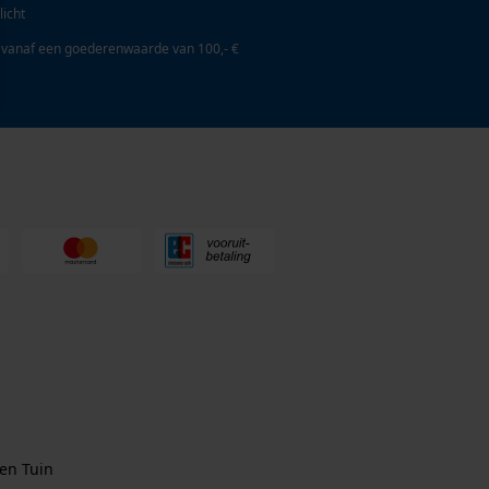
licht
 vanaf een goederenwaarde van 100,- €
en Tuin