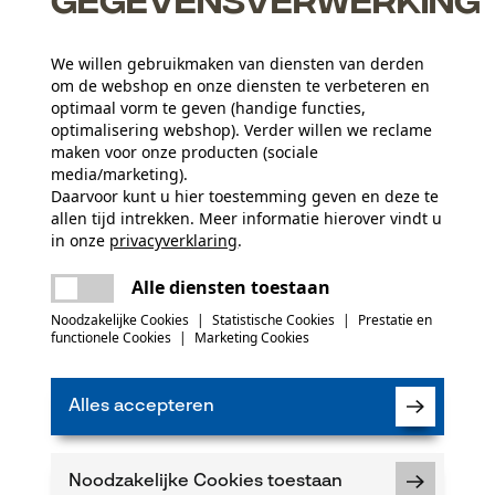
We willen gebruikmaken van diensten van derden
om de webshop en onze diensten te verbeteren en
optimaal vorm te geven (handige functies,
optimalisering webshop). Verder willen we reclame
maken voor onze producten (sociale
N
media/marketing).
Daarvoor kunt u hier toestemming geven en deze te
allen tijd intrekken. Meer informatie hierover vindt u
Nu ab
in onze
privacyverklaring
.
delen
Er is een fout opgetreden. Gelieve het
Alle diensten toestaan
opnieuw te proberen.
mail
Noodzakelijke Cookies
|
Statistische Cookies
|
Prestatie en
functionele Cookies
|
Marketing Cookies
Ik heb de
Algeme
gelezen en ga ak
Wanneer u instem
Alles accepteren
onze newsletter 
worden niet gede
allen tijde met e
vindt u daarvoor 
Noodzakelijke Cookies toestaan