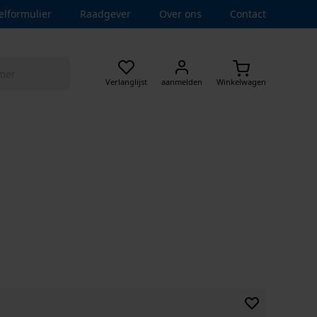
elformulier
Raadgever
Over ons
Contact
Verlanglijst
aanmelden
Winkelwagen