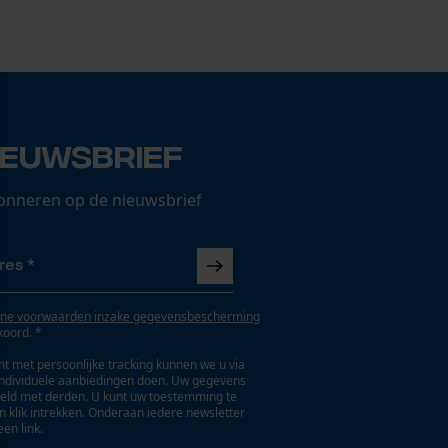
ieuwsbrief
onneren op de nieuwsbrief
ne voorwaarden inzake gegevensbescherming
koord. *
t met persoonlijke tracking kunnen we u via
individuele aanbiedingen doen. Uw gegevens
eld met derden. U kunt uw toestemming te
en klik intrekken. Onderaan iedere newsletter
een link.