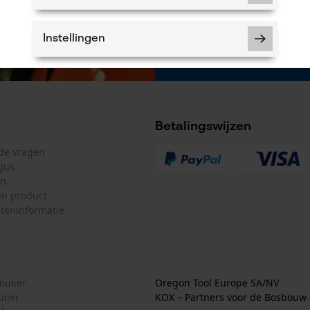
* velden zijn verp
*** Inwisselbaar
Instellingen
Noodzakelijke Cookies
Betalingswijzen
lde vragen
Controleer instelling van cookies
gus
Session ID
en
De keuze voor gegevensverwerking
n product
opslaan
teninformatie
Econda Tag Manager
Statistische Cookies
mulier
Oregon Tool Europe SA/NV
ulier
KOX – Partners voor de Bosbouw 