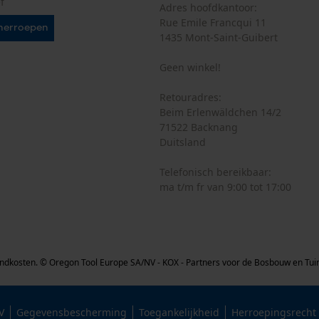
f
Adres hoofdkantoor:
Rue Emile Francqui 11
herroepen
1435 Mont-Saint-Guibert
Econda Analytics
Mouseflow Web Analytics Tool
Geen winkel!
Fact-Finder Tracking
Retouradres:
Beim Erlenwäldchen 14/2
71522 Backnang
Duitsland
Prestatie en functionele Cookies
Telefonisch bereikbaar:
ma t/m fr van 9:00 tot 17:00
Loop54 Personalization
Gepersonaliseerde homepage
Opgeslagen winkelwagen
erzendkosten. © Oregon Tool Europe SA/NV - KOX - Partners voor de Bosbouw en T
Persoonlijke begroeting
Geo-IP en gebruikersdetectie
V
Gegevensbescherming
Toegankelijkheid
Herroepingsrecht