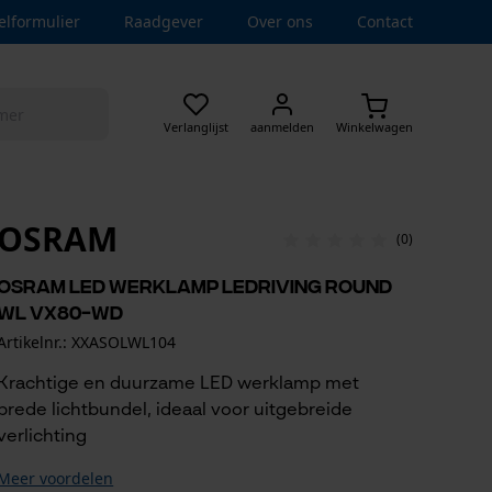
elformulier
Raadgever
Over ons
Contact
Verlanglijst
aanmelden
Winkelwagen
OSRAM
(0)
Osram led werklamp LEDriving Round
WL VX80-WD
Artikelnr.: XXASOLWL104
Krachtige en duurzame LED werklamp met
brede lichtbundel, ideaal voor uitgebreide
verlichting
Meer voordelen