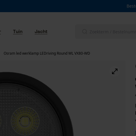
Best
r
Tuin
Jacht
Osram led werklamp LEDriving Round WL VX80-WD