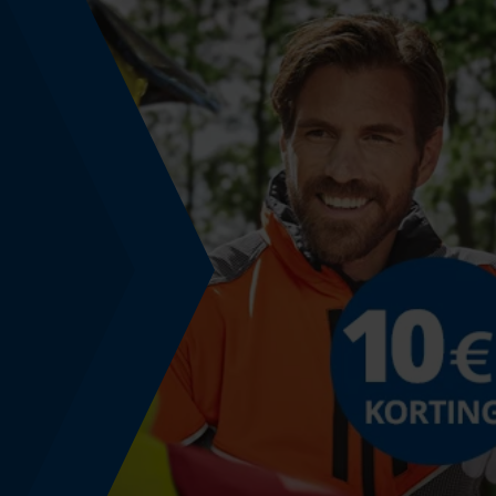
Nee
Optiek & verlichting
Lichtbereik
90 m
Energie & vermogen
Accucapaciteitsaanduiding
Nee
Ingangsspanning
24 V