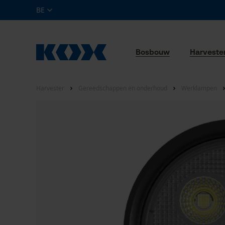
BE
Bosbouw
Harveste
Harvester
Gereedschappen en onderhoud
Werklampen