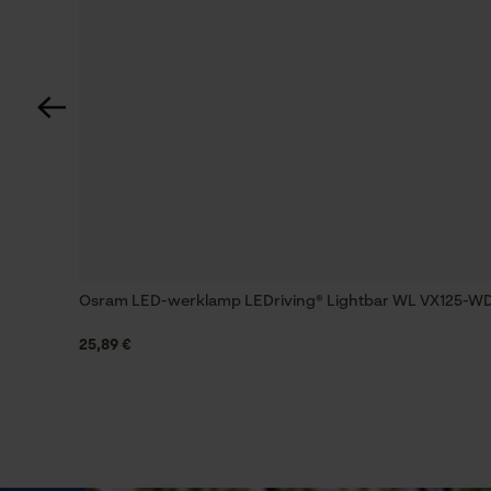
Automatische kettingsmering
Nee
Versnipperfunctie
Nee
Vermogen
14 W
Osram LED-werklamp LEDriving® Lightbar WL VX125-W
25,89 €
Fasewisselaar
Nee
Gereedschapsloze kettingspanning