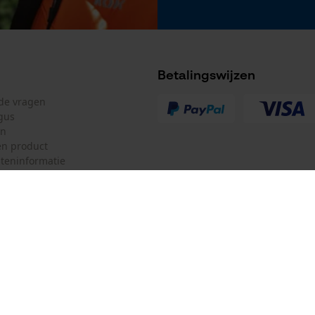
Betalingswijzen
lde vragen
gus
en
n product
teninformatie
mulier
Oregon Tool Europe SA/NV
ulier
KOX – Partners voor de Bosbouw 
f
Adres hoofdkantoor:
Rue Emile Francqui 11
herroepen
1435 Mont-Saint-Guibert