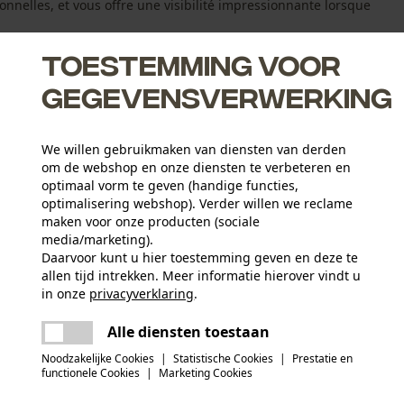
onnelles, et vous offre une visibilité impressionnante lorsque
Toestemming voor
gegevensverwerking
We willen gebruikmaken van diensten van derden
invloeden van buitenaf op het gebied van water, stof,
om de webshop en onze diensten te verbeteren en
optimaal vorm te geven (handige functies,
optimalisering webshop). Verder willen we reclame
voertuig
maken voor onze producten (sociale
media/marketing).
Daarvoor kunt u hier toestemming geven en deze te
allen tijd intrekken. Meer informatie hierover vindt u
Aantal delen
in onze
privacyverklaring
.
1 st.
delen
Er is een fout opgetreden. Gelieve het
Alle diensten toestaan
opnieuw te proberen.
mail
Materiaal samenstelling
Noodzakelijke Cookies
|
Statistische Cookies
|
Prestatie en
Materiaal behuizing Gegoten aluminium zwart,
Artikelgewicht
functionele Cookies
|
Marketing Cookies
233.0 g
materiaal lens polycarbonaat