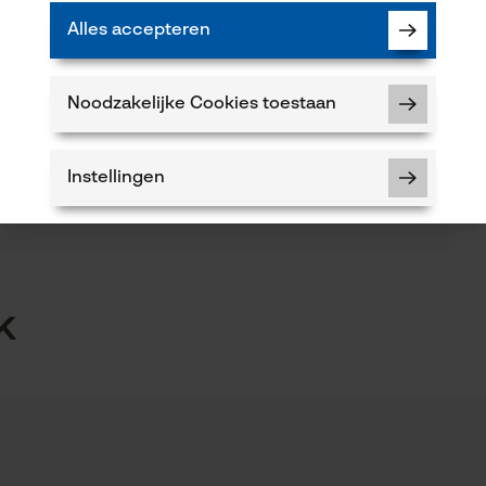
Alles accepteren
(0)
Seizoen
Product geschikt voor het hele jaar
Noodzakelijke Cookies toestaan
Product aanbevelen
Instellingen
Volume
476.75 cm³
5
Noodzakelijke Cookies
k
 of gebreken opmerkt, aarzel dan niet om contact
Controleer instelling van cookies
2 of per e-mail op info-be@kox.eu.
Session ID
De keuze voor gegevensverwerking
opslaan
Econda Tag Manager