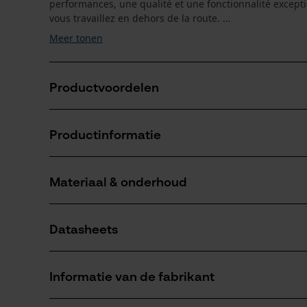
performances, une qualité et une fonctionnalité excepti
vous travaillez en dehors de la route. ...
Meer tonen
Productvoordelen
De werklamp is getest en goedgekeurd voor extreme 
Productinformatie
schokken, hitte, kou en permanente trillingen
Het is een effectieve en efficiënte aanvulling op uw 
De LED-werklamp is veelzijdig
Materiaal & onderhoud
Productdetails
Leeftijdsgroep
Datasheets
volwassen
Materiaal
Gebruiksaanwijzing (PDF)
Hoofdmateriaal
Informatie van de fabrikant
metaal
Aantal lichtbronnen
4 st.