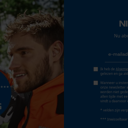
Nee
Opgeslagen winkelwagen
Persoonlijke begroeting
N
Geo-IP en gebruikersdetectie
YouTube-video's
Nu ab
Google Maps
Marketing Cookies
Ik heb de
Algeme
gelezen en ga ak
Accu/batterij inbegrepen
Wanneer u instem
Oplaadbare batterij/batterijen niet inbegrepen in
onze newsletter 
worden niet gede
de levering
Google Global Site Tag
allen tijde met e
vindt u daarvoor 
Microsoft Advertising Universal Event
Tracking
* velden zijn verp
Energieverbruik
Survicate
12 W
*** Inwisselbaar