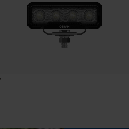
Eigenschap
hoge prestaties, veelzijdig, hoge kwaliteit, licht,
Statistische Cookies
robuust
Helderheid
Econda Analytics
1350 lm
Mouseflow Web Analytics Tool
Fact-Finder Tracking
Vermogen (pk)
0.019047619 hp
D
Prestatie en functionele Cookies
Schuine snede
Nee
Loop54 Personalization
Gereedschapsloze kettingwissel
Gepersonaliseerde homepage