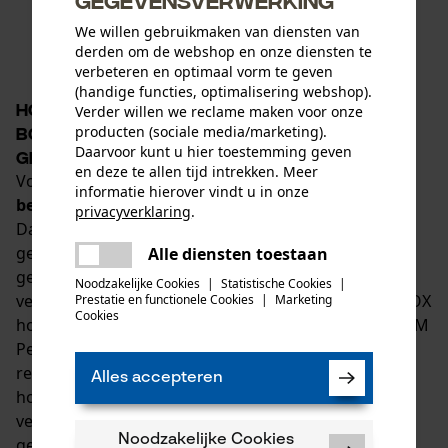
1
2
3
4
109
We willen gebruikmaken van diensten van
derden om de webshop en onze diensten te
verbeteren en optimaal vorm te geven
(handige functies, optimalisering webshop).
Hoofdbescherming van KOX:
Verder willen we reclame maken voor onze
producten (sociale media/marketing).
bosbouwhelmen met gezichts- en
Daarvoor kunt u hier toestemming geven
gehoorbescherming
en deze te allen tijd intrekken. Meer
Voor optimale veiligheid in het bos komt het aan op
informatie hierover vindt u in onze
betrouwbare bescherming voor het hele hoofd
.
privacyverklaring
.
Daartoe behoort een bosbouwhelm met
delen
gezichtsbescherming en hoogwaardige
Alle diensten toestaan
Er is een fout opgetreden. Gelieve
delen
gehoorbescherming. Omdat verschillende taken
het opnieuw te proberen.
Noodzakelijke Cookies
|
Statistische Cookies
|
verschillende eisen stellen, omvat het assortiment KOX
Prestatie en functionele Cookies
|
Marketing
mail
Cookies
hoofdbescherming gerenommeerde merken zoals 3M
Peltor en Protos, evenals losse onderdelen,
reserveonderdelen en
Alles accepteren
hoofdbeschermingscombinaties bestaande uit
veiligheidshelm, vizier, veiligheidsbril en
Noodzakelijke Cookies
gehoorbescherming.