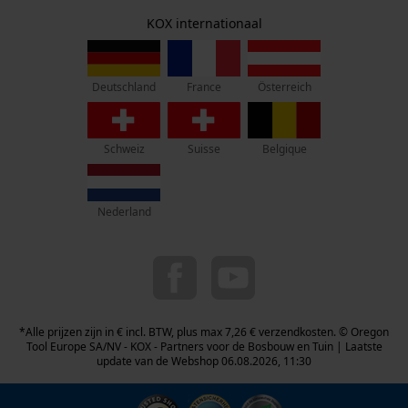
Herroepingsrecht
Adres hoofdkantoor:
KOX internationaal
Privacyinstellingen
Rue Emile Francqui 11
1435 Mont-Saint-Guibert
France
Österreich
Deutschland
Geen winkel!
Retouradres:
Schweiz
Suisse
Belgique
Beim Erlenwäldchen 14/2
71522 Backnang
Duitsland
Nederland
Telefonisch bereikbaar:
ma t/m fr van 9:00 tot 17:00
078 15 82 22
info-be@kox.eu
*Alle prijzen zijn in € incl. BTW, plus max 7,26 € verzendkosten. © Oregon
Tool Europe SA/NV - KOX - Partners voor de Bosbouw en Tuin | Laatste
update van de Webshop 06.08.2026, 11:30