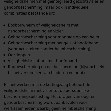
veiligheidshelmen met geïntegreerd gezichtsvizier en
gehoorbescherming, maar ook in individuele
combinaties bestaande uit:
Econda Analytics
Bosbouwhelm of veiligheidshelm met
gehoorbescherming en vizier
Mouseflow Web Analytics Tool
Gehoorbescherming voor montage op een helm
Fact-Finder Tracking
Gehoorbescherming met beugels of hoofdband
(voor activiteiten zonder helmbescherming)
Oordoppen
Prestatie en functionele
Veiligheidsbril of bril met hoofdband
Cookies
Rugbescherming en nekbescherming (bijvoorbeeld
bij het verzamelen van bladeren en hout)
Bij het werken met de kettingzaag behoort de
Loop54 Personalization
veiligheidshelm met vizier tot de persoonlijke
Gepersonaliseerde homepage
beschermingsuitrusting. Het dragen van oog- en
gehoorbescherming wordt aanbevolen voor
Opgeslagen winkelwagen
werkzaamheden waarbij geen helmbescherming
Persoonlijke begroeting