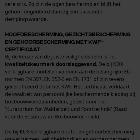
vereist is. Zo zijn de ogen beschermd en blijft het
Geo-IP en gebruikersdetectie
gehoor ongedeerd dankzij een passende
dempingswaarde.
YouTube-video's
Google Maps
Hoofdbescherming, gezichtsbescherming
en gehoorbescherming met KWF-
certificaat
Marketing Cookies
Bij de keuze van de juiste veiligheidshelm is het
kwaliteitskeurmerk doorslaggevend
. De bij KOX
verkrijgbare modellen voldoen aan de belangrijke EU-
normen EN 397, EN 352-3 en EN 1731 of zijn tevens
Google Global Site Tag
gecertificeerd door het KWF. Het certificaat verklaart
de kwaliteit van persoonlijke beschermende kleding bij
Microsoft Advertising Universal
Event Tracking
bosbouwwerkzaamheden, getest door het
'Kuratorium für Waldarbeit und Forsttechnik' (Raad
Survicate
voor de Bosbouw en Bosbouwtechniek).
De bij KOX verkrijgbare hoofd- en gehoorbescherming
omvat helmen, veiligheidsbrillen en oorbeschermers,