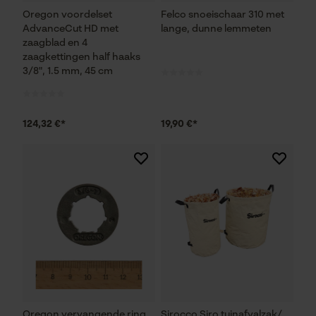
Oregon voordelset
Felco snoeischaar 310 met
AdvanceCut HD met
lange, dunne lemmeten
zaagblad en 4
zaagkettingen half haaks
3/8", 1.5 mm, 45 cm
124,32 €*
19,90 €*
Oregon vervangende ring
Sirocco Siro tuinafvalzak/