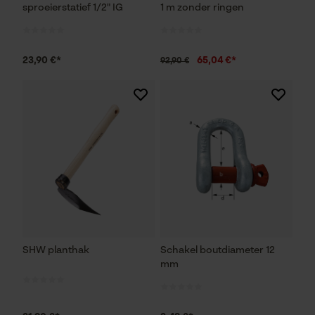
sproeierstatief 1/2" IG
1 m zonder ringen
23,90 €*
65,04 €*
92,90 €
SHW planthak
Schakel boutdiameter 12
mm