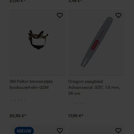
21,90 €*
3,48 €*
3M Peltor binnenzijde
Oregon zaagblad
bosbouwhelm G2M
Advancecut .325", 1.5 mm,
38 cm
20,90 €*
17,90 €*
NIEUW