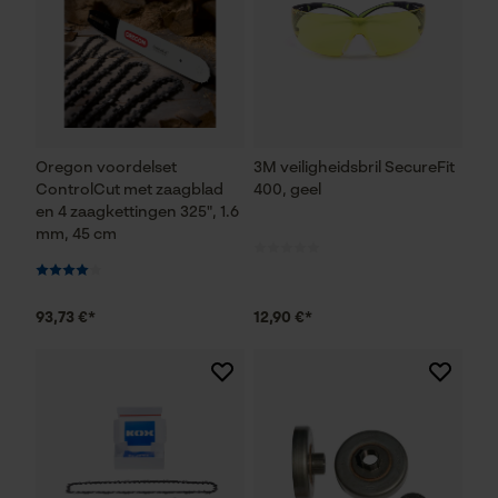
Oregon voordelset
3M veiligheidsbril SecureFit
ControlCut met zaagblad
400, geel
en 4 zaagkettingen 325", 1.6
mm, 45 cm
93,73 €*
12,90 €*