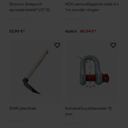
Sirocco driepoot-
KOX camouflagenet maïs 4 x
sproeierstatief 1/2" IG
1 m zonder ringen
23,90 €*
65,04 €*
92,90 €
SHW planthak
Schakel boutdiameter 12
mm