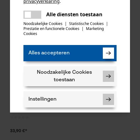
privacyverklaring
.
delen
Alle diensten toestaan
Er is een fout opgetreden. Gelieve
34,90 €*
189,00 €*
delen
het opnieuw te proberen.
Noodzakelijke Cookies
|
Statistische Cookies
|
Prestatie en functionele Cookies
|
Marketing
mail
Cookies
Alles accepteren
Noodzakelijke Cookies
toestaan
Instellingen
Felco multifunctioneel stuk
gereedschap 905
33,90 €*
Noodzakelijke Cookies