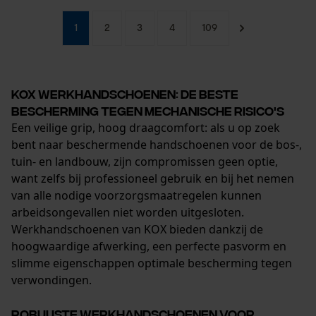
Controleer instelling van cookies
1
2
3
4
109
Session ID
De keuze voor
gegevensverwerking opslaan
KOX werkhandschoenen: de beste
Econda Tag Manager
bescherming tegen mechanische risico's
Een veilige grip, hoog draagcomfort: als u op zoek
bent naar beschermende handschoenen voor de bos-,
Statistische Cookies
tuin- en landbouw, zijn compromissen geen optie,
want zelfs bij professioneel gebruik en bij het nemen
van alle nodige voorzorgsmaatregelen kunnen
arbeidsongevallen niet worden uitgesloten.
Werkhandschoenen van KOX bieden dankzij de
Econda Analytics
hoogwaardige afwerking, een perfecte pasvorm en
Mouseflow Web Analytics Tool
slimme eigenschappen optimale bescherming tegen
verwondingen.
Fact-Finder Tracking
Robuuste werkhandschoenen voor