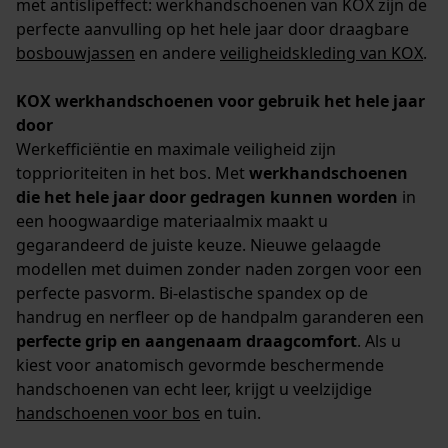
met antislipeffect: werkhandschoenen van KOX zijn de
perfecte aanvulling op het hele jaar door draagbare
bosbouwjassen
en andere
veiligheidskleding van KOX
.
Google Global Site Tag
Microsoft Advertising Universal
KOX werkhandschoenen voor gebruik het hele jaar
Event Tracking
door
Survicate
Werkefficiëntie en maximale veiligheid zijn
topprioriteiten in het bos. Met
werkhandschoenen
die het hele jaar door gedragen kunnen worden
in
een hoogwaardige materiaalmix maakt u
gegarandeerd de juiste keuze. Nieuwe gelaagde
modellen met duimen zonder naden zorgen voor een
perfecte pasvorm. Bi-elastische spandex op de
handrug en nerfleer op de handpalm garanderen een
perfecte grip en aangenaam draagcomfort
. Als u
kiest voor anatomisch gevormde beschermende
handschoenen van echt leer, krijgt u veelzijdige
handschoenen voor bos
en tuin.