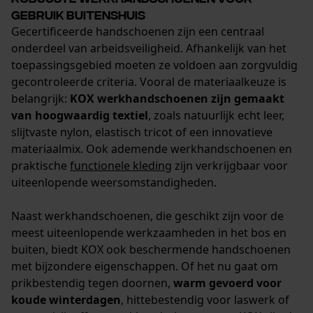
gebruik buitenshuis
Prestatie en functionele
Gecertificeerde handschoenen zijn een centraal
Cookies
onderdeel van arbeidsveiligheid. Afhankelijk van het
toepassingsgebied moeten ze voldoen aan zorgvuldig
gecontroleerde criteria. Vooral de materiaalkeuze is
belangrijk:
KOX werkhandschoenen zijn gemaakt
Loop54 Personalization
van hoogwaardig textiel
, zoals natuurlijk echt leer,
Gepersonaliseerde homepage
slijtvaste nylon, elastisch tricot of een innovatieve
Opgeslagen winkelwagen
materiaalmix. Ook ademende werkhandschoenen en
praktische
functionele kleding
zijn verkrijgbaar voor
Persoonlijke begroeting
uiteenlopende weersomstandigheden.
Geo-IP en gebruikersdetectie
YouTube-video's
Naast werkhandschoenen, die geschikt zijn voor de
meest uiteenlopende werkzaamheden in het bos en
Google Maps
buiten, biedt KOX ook beschermende handschoenen
met bijzondere eigenschappen. Of het nu gaat om
prikbestendig tegen doornen,
warm gevoerd voor
Marketing Cookies
koude winterdagen
, hittebestendig voor laswerk of