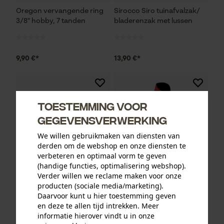
Oregon vervangende ring
Sirocco Siro tuinafvalzak/
3/8" hobby, 7 tanden
bladerenzak met lussen
9,90 €*
13,90 €*
Toestemming voor
gegevensverwerking
We willen gebruikmaken van diensten van
derden om de webshop en onze diensten te
verbeteren en optimaal vorm te geven
(handige functies, optimalisering webshop).
Verder willen we reclame maken voor onze
producten (sociale media/marketing).
Oregon ringtandwiel 325, 7
PSS functionele jas X-treme
Daarvoor kunt u hier toestemming geven
tanden incl. aandrijfring bijv.
Breeze rood/groen
en deze te allen tijd intrekken. Meer
geschikt voor Jonsered
informatie hierover vindt u in onze