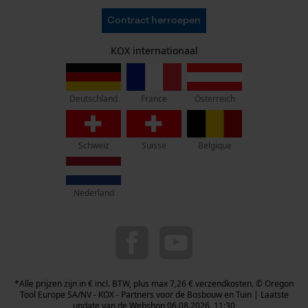
AVV
Oregon Tool Europe SA/NV
Contract herroepen
Gegevensbescherming
KOX – Partners voor de Bosbouw en Tuin
Herroepingsrecht
Adres hoofdkantoor:
KOX internationaal
Privacyinstellingen
Rue Emile Francqui 11
1435 Mont-Saint-Guibert
France
Österreich
Deutschland
Geen winkel!
Retouradres:
Schweiz
Suisse
Belgique
Beim Erlenwäldchen 14/2
71522 Backnang
Duitsland
Nederland
Telefonisch bereikbaar:
ma t/m fr van 9:00 tot 17:00
078 15 82 22
info-be@kox.eu
*Alle prijzen zijn in € incl. BTW, plus max 7,26 € verzendkosten. © Oregon
Tool Europe SA/NV - KOX - Partners voor de Bosbouw en Tuin | Laatste
update van de Webshop 06.08.2026, 11:30