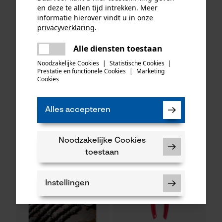
en deze te allen tijd intrekken. Meer
informatie hierover vindt u in onze
privacyverklaring
.
delen
Alle diensten toestaan
Er is een fout opgetreden. Gelieve
KOX zaagkettingen half
Oregon ringtandwiel 325, 7
delen
het opnieuw te proberen.
Noodzakelijke Cookies
|
Statistische Cookies
|
haaks 325", 1.6 mm, 74
tanden incl. aandrijfring bijv.
Prestatie en functionele Cookies
|
Marketing
aandrijfschakels, 3 stuks
geschikt voor Husqvarna
mail
Cookies
Alles accepteren
48,82 €*
34,90 €*
Noodzakelijke Cookies
toestaan
Instellingen