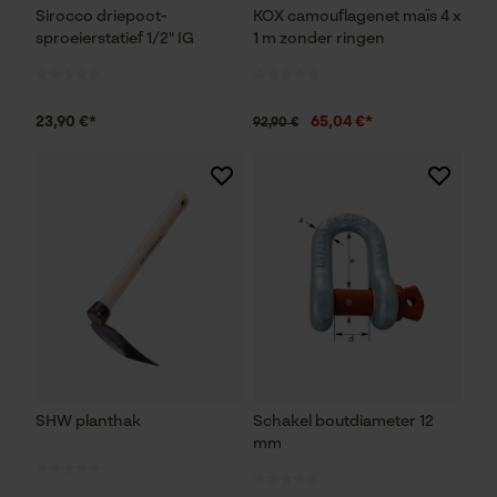
Sirocco driepoot-
KOX camouflagenet maïs 4 x
sproeierstatief 1/2" IG
1 m zonder ringen
23,90 €*
65,04 €*
92,90 €
SHW planthak
Schakel boutdiameter 12
mm