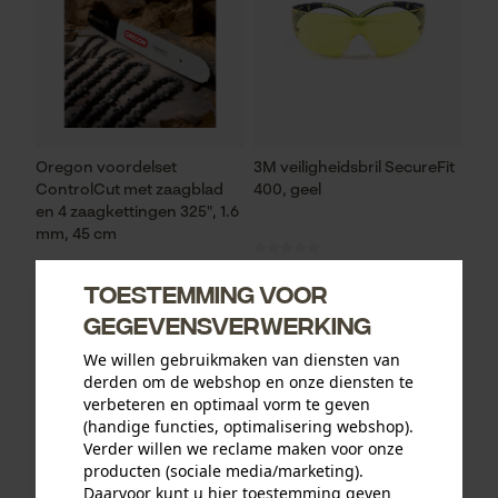
Oregon voordelset
3M veiligheidsbril SecureFit
ControlCut met zaagblad
400, geel
en 4 zaagkettingen 325", 1.6
mm, 45 cm
Toestemming voor
93,73 €*
gegevensverwerking
12,90 €*
We willen gebruikmaken van diensten van
derden om de webshop en onze diensten te
verbeteren en optimaal vorm te geven
(handige functies, optimalisering webshop).
Verder willen we reclame maken voor onze
producten (sociale media/marketing).
Daarvoor kunt u hier toestemming geven