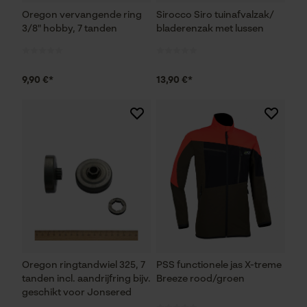
Fact-Finder Tracking
Oregon vervangende ring
Sirocco Siro tuinafvalzak/
3/8" hobby, 7 tanden
bladerenzak met lussen
Prestatie en functionele
Cookies
9,90 €*
13,90 €*
Loop54 Personalization
Gepersonaliseerde homepage
Opgeslagen winkelwagen
Persoonlijke begroeting
Geo-IP en gebruikersdetectie
YouTube-video's
Google Maps
Oregon ringtandwiel 325, 7
PSS functionele jas X-treme
tanden incl. aandrijfring bijv.
Breeze rood/groen
geschikt voor Jonsered