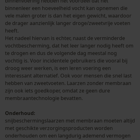
Cookies
binnenvoering hebben het voordeel dat het
binnenleer een hoeveelheid vocht kan opnemen die
vele malen groter is dan het eigen gewicht, waardoor
de drager aanzienlijk langer droge/zweetvrije voeten
Loop54 Personalization
heeft.
Gepersonaliseerde homepage
Het nadeel hiervan is echter, naast de verminderde
vochtbescherming, dat het leer langer nodig heeft om
Opgeslagen winkelwagen
te drogen en dus de volgende dag meestal nog
Persoonlijke begroeting
vochtig is. Voor incidentele gebruikers die vooral bij
Geo-IP en gebruikersdetectie
droog weer werken, is een leren voering een
interessant alternatief. Ook voor mensen die snel last
YouTube-video's
hebben van zweetvoeten. Laarzen zonder membraan
Google Maps
zijn ook iets goedkoper, omdat ze geen dure
membraantechnologie bevatten.
Marketing Cookies
Onderhoud:
snijbeschermingslaarzen met membraan moeten altijd
met geschikte verzorgingsproducten worden
onderhouden om een langdurig ademend vermogen