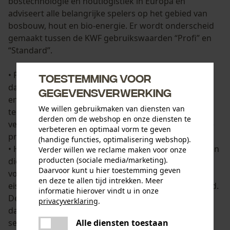
bostechnologie en houtlogistiek in Europa en
adviseert alle belangrijke spelers op het gebied van
bosbouw, hout en bio-energie. Er wordt onderscheid
gemaakt tussen de KWF gebruikswaarden “Profi” en
“Standard”.
• Producten met de
KWF “Profi”
-erkenning zijn 100
Toestemming voor
dagen in de praktijk getest bij professioneel gebruik
gegevensverwerking
en voldoen aan de huidige eisen op het gebied van
We willen gebruikmaken van diensten van
techniek. Professionele gebruikers, maar ook
derden om de webshop en onze diensten te
veeleisende particuliere gebruikers, maken met deze
verbeteren en optimaal vorm te geven
producten altijd de juiste keuze.
(handige functies, optimalisering webshop).
• Het KWF kent de
“KWF Standard”
toe aan producten
Verder willen we reclame maken voor onze
producten (sociale media/marketing).
die in de test volledig aan alle veiligheidsaspecten
Daarvoor kunt u hier toestemming geven
voldoen, maar niet kunnen voldoen aan de hogere
en deze te allen tijd intrekken. Meer
eisen op het gebied van ergonomie en duurzaamheid.
informatie hierover vindt u in onze
Deze producten zijn doorgaans iets goedkoper en
privacyverklaring
.
daarom ook absoluut een aanrader voor hobby- en
delen
Alle diensten toestaan
semi-professionele gebruikers.
Er is een fout opgetreden. Gelieve