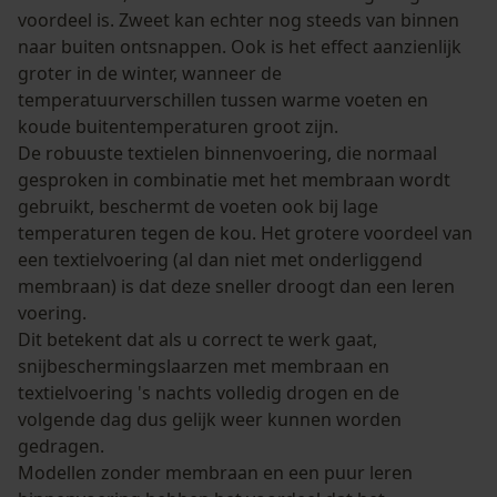
Session ID
voordeel is. Zweet kan echter nog steeds van binnen
De keuze voor
naar buiten ontsnappen. Ook is het effect aanzienlijk
gegevensverwerking opslaan
groter in de winter, wanneer de
Econda Tag Manager
temperatuurverschillen tussen warme voeten en
koude buitentemperaturen groot zijn.
De robuuste textielen binnenvoering, die normaal
gesproken in combinatie met het membraan wordt
Statistische Cookies
gebruikt, beschermt de voeten ook bij lage
temperaturen tegen de kou. Het grotere voordeel van
een textielvoering (al dan niet met onderliggend
membraan) is dat deze sneller droogt dan een leren
Econda Analytics
voering.
Dit betekent dat als u correct te werk gaat,
Mouseflow Web Analytics Tool
snijbeschermingslaarzen met membraan en
Fact-Finder Tracking
textielvoering 's nachts volledig drogen en de
volgende dag dus gelijk weer kunnen worden
gedragen.
Prestatie en functionele
Modellen zonder membraan en een puur leren