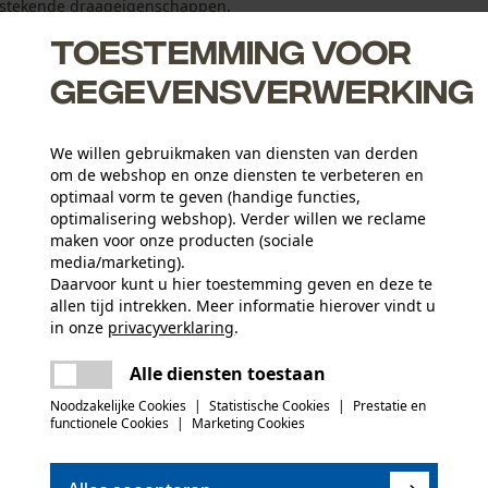
tstekende draageigenschappen.
Toestemming voor
gegevensverwerking
het geleng
We willen gebruikmaken van diensten van derden
om de webshop en onze diensten te verbeteren en
optimaal vorm te geven (handige functies,
optimalisering webshop). Verder willen we reclame
maken voor onze producten (sociale
media/marketing).
Daarvoor kunt u hier toestemming geven en deze te
Leeftijdsgroep
allen tijd intrekken. Meer informatie hierover vindt u
volwassen
in onze
privacyverklaring
.
delen
Er is een fout opgetreden. Gelieve het
Gebruiksaanwijzing (PDF)
Hoofdmateriaal
Alle diensten toestaan
opnieuw te proberen.
mail
Kunststofleer
Applicaties
Noodzakelijke Cookies
|
Statistische Cookies
|
Prestatie en
Stempeldruk, Contrastbeleg, Siernaden,
functionele Cookies
|
Marketing Cookies
Opgestikt logo
(2)