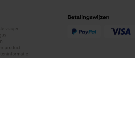
de levering
Betalingswijzen
lde vragen
gus
en
n product
teninformatie
mulier
Oregon Tool Europe SA/NV
ulier
KOX – Partners voor de Bosbouw 
f
Adres hoofdkantoor:
Rue Emile Francqui 11
herroepen
1435 Mont-Saint-Guibert
Geen winkel!