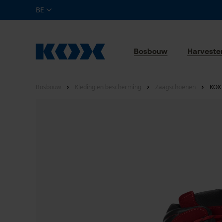
BE
Bosbouw
Harveste
Bosbouw
Kleding en bescherming
Zaagschoenen
KOX