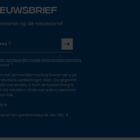
ieuwsbrief
onneren op de nieuwsbrief
ne voorwaarden inzake gegevensbescherming
koord. *
t met persoonlijke tracking kunnen we u via
individuele aanbiedingen doen. Uw gegevens
eld met derden. U kunt uw toestemming te
en klik intrekken. Onderaan iedere newsletter
een link.
licht
 vanaf een goederenwaarde van 100,- €