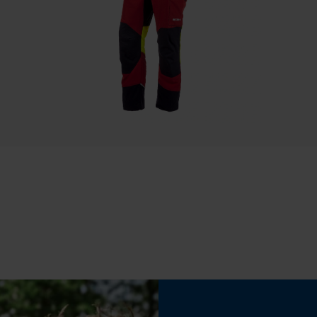
t klem, de antislip spikes). Waterdicht,
Draagt en loopt fijn.
Statistische Cookies
Schachthoogte
High-cut
Econda Analytics
Schachtwijdte
Mouseflow Web Analytics Tool
Vario
Fact-Finder Tracking
Prestatie en functionele Cookies
Eigenschap
stabiel van vorm, waterbestendig, elastisch,
penetratiebestendig, robuust, ademend
Loop54 Personalization
Gepersonaliseerde homepage
Fabrikanttechnologie
Opgeslagen winkelwagen