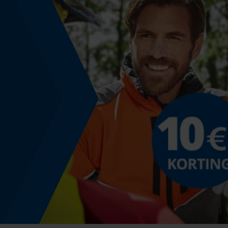
Nee
Fasewisselaar
Nee
Gereedschapsloze kettingspanning
Nee
Stalen beschermkap
Stalen neus
Energie & vermogen
Accucapaciteitsaanduiding
Nee