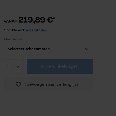
219,89 €
*
vanaf
*Incl. btw excl.
verzendkosten
schoenmaten
Selecteer schoenmaten
219,89 €
38
in de winkelwagen
219,89 €
39
Toevoegen aan verlanglijst
219,89 €
40
219,89 €
41