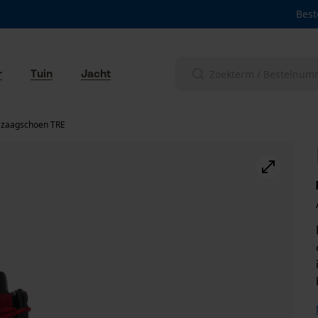
Best
r
Tuin
Jacht
 zaagschoen TRE