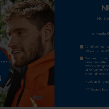
Sympatex®, VIBRAM®
N
Persoonlijke begroeting
Geo-IP en gebruikersdetectie
Nu ab
Schuine snede
YouTube-video's
Nee
Google Maps
Gereedschapsloze kettingwissel
Ik heb de
Algeme
Nee
Marketing Cookies
gelezen en ga ak
Wanneer u instem
onze newsletter 
worden niet gede
allen tijde met e
vindt u daarvoor 
Google Global Site Tag
Microsoft Advertising Universal Event
* velden zijn verp
Tracking
*** Inwisselbaar
Survicate
Accu/batterij inbegrepen
Oplaadbare batterij/batterijen niet inbegrepen in