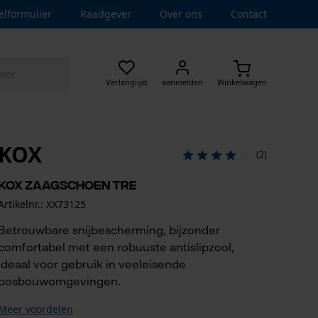
elformulier
Raadgever
Over ons
Contact
Verlanglijst
aanmelden
Winkelwagen
KOX
(2)
KOX zaagschoen TRE
Artikelnr.: XX73125
Betrouwbare snijbescherming, bijzonder
comfortabel met een robuuste antislipzool,
ideaal voor gebruik in veeleisende
bosbouwomgevingen.
Meer voordelen