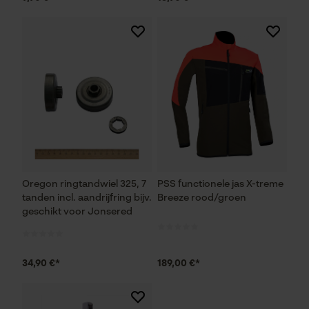
Prestatie en functionele
Cookies
Loop54 Personalization
Gepersonaliseerde homepage
Opgeslagen winkelwagen
Persoonlijke begroeting
Geo-IP en gebruikersdetectie
Oregon ringtandwiel 325, 7
PSS functionele jas X-treme
tanden incl. aandrijfring bijv.
Breeze rood/groen
YouTube-video's
geschikt voor Jonsered
Google Maps
34,90 €*
189,00 €*
Marketing Cookies