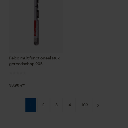
Google Global Site Tag
Microsoft Advertising Universal
Event Tracking
Survicate
Felco multifunctioneel stuk
gereedschap 905
33,90 €*
1
2
3
4
109