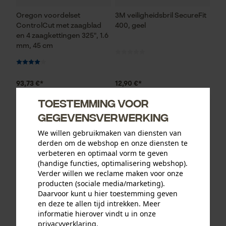
Oregon voordelset
3M veiligheidsbril SecureFit
ControlCut met zaagblad
400, geel
en 4 zaagkettingen 325", 1.6
mm, 45 cm
93,73 €*
12,90 €*
Toestemming voor
gegevensverwerking
We willen gebruikmaken van diensten van
derden om de webshop en onze diensten te
verbeteren en optimaal vorm te geven
(handige functies, optimalisering webshop).
Verder willen we reclame maken voor onze
producten (sociale media/marketing).
Daarvoor kunt u hier toestemming geven
en deze te allen tijd intrekken. Meer
informatie hierover vindt u in onze
KOX zaagkettingen half
Oregon ringtandwiel 325, 7
privacyverklaring
.