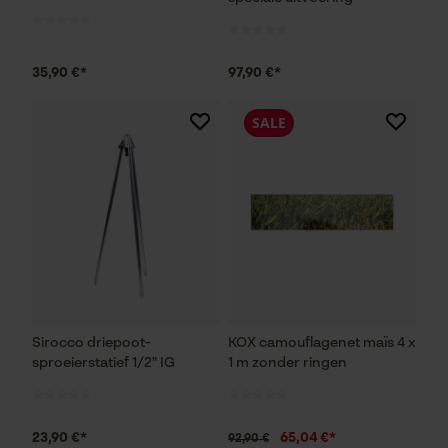
35,90 €*
97,90 €*
SALE
Sirocco driepoot-
KOX camouflagenet maïs 4 x
sproeierstatief 1/2" IG
1 m zonder ringen
23,90 €*
65,04 €*
92,90 €