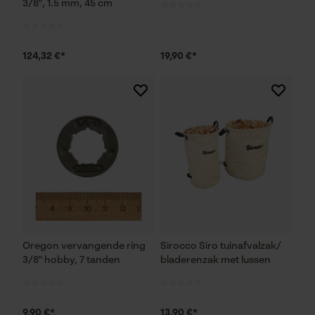
3/8", 1.5 mm, 45 cm
Controleer instelling van cookies
Session ID
124,32 €*
19,90 €*
De keuze voor
gegevensverwerking opslaan
Econda Tag Manager
Statistische Cookies
Econda Analytics
Oregon vervangende ring
Sirocco Siro tuinafvalzak/
Mouseflow Web Analytics Tool
3/8" hobby, 7 tanden
bladerenzak met lussen
Fact-Finder Tracking
9,90 €*
13,90 €*