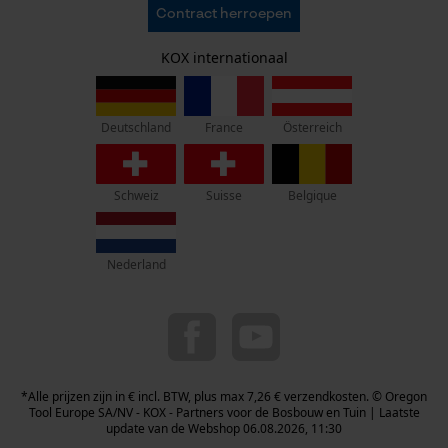
AVV
Oregon Tool Europe SA/NV
Contract herroepen
Gegevensbescherming
KOX – Partners voor de Bosbouw en Tuin
Herroepingsrecht
Adres hoofdkantoor:
KOX internationaal
Privacyinstellingen
Rue Emile Francqui 11
1435 Mont-Saint-Guibert
France
Österreich
Deutschland
Geen winkel!
Retouradres:
Schweiz
Suisse
Belgique
Beim Erlenwäldchen 14/2
71522 Backnang
Duitsland
Nederland
Telefonisch bereikbaar:
ma t/m fr van 9:00 tot 17:00
078 15 82 22
info-be@kox.eu
*Alle prijzen zijn in € incl. BTW, plus max 7,26 € verzendkosten. © Oregon
Tool Europe SA/NV - KOX - Partners voor de Bosbouw en Tuin | Laatste
update van de Webshop 06.08.2026, 11:30