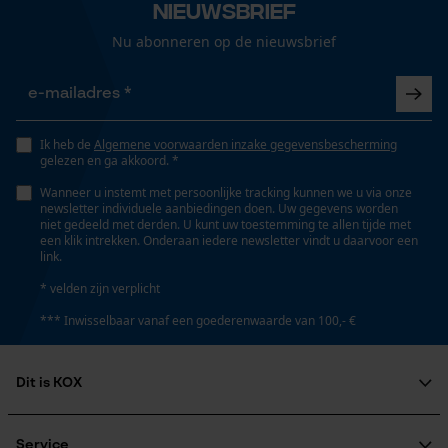
Gepersonaliseerde homepage
Nieuwsbrief
Technische specificaties
Opgeslagen winkelwagen
Nu abonneren op de nieuwsbrief
Automatische kettingsmering
Persoonlijke begroeting
Nee
Geo-IP en gebruikersdetectie
YouTube-video's
Ik heb de
Algemene voorwaarden inzake gegevensbescherming
Eigenschap
gelezen en ga akkoord. *
Google Maps
comfortabel, dempend, orthopedisch
Wanneer u instemt met persoonlijke tracking kunnen we u via onze
newsletter individuele aanbiedingen doen. Uw gegevens worden
niet gedeeld met derden. U kunt uw toestemming te allen tijde met
Marketing Cookies
Eigenschappen binnenzool
een klik intrekken. Onderaan iedere newsletter vindt u daarvoor een
link.
Vochtabsorberend, Robuust, Aan te passen, Flexibel,
Orthopedisch, Zweetabsorberend, Verwisselbaar,
* velden zijn verplicht
Dempend, Duurzaam
*** Inwisselbaar vanaf een goederenwaarde van 100,- €
Google Global Site Tag
Microsoft Advertising Universal
Versnipperfunctie
Event Tracking
Dit is KOX
Nee
Survicate
Over ons
Maatschappelijke betrokkenheid
Service