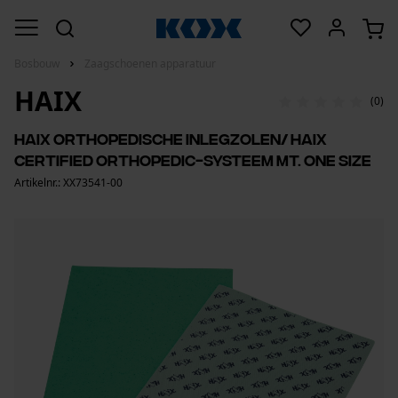
Bosbouw
Zaagschoenen apparatuur
HAIX
(0)
Haix orthopedische inlegzolen/ Haix
Certified Orthopedic-systeem mt. one size
Artikelnr.: XX73541-00