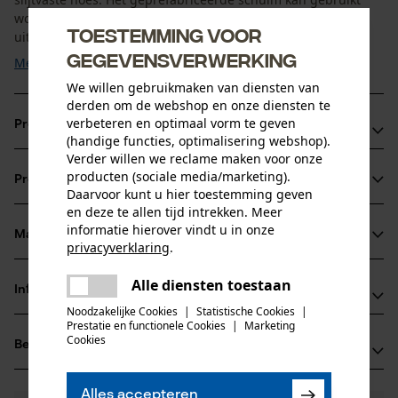
worden voor schoenmaten tot EU 51 / UK 15 en is daarom
Toestemming voor
uitermate geschikt voor uw veiligheidsschoenen, ...
gegevensverwerking
Meer tonen
We willen gebruikmaken van diensten van
derden om de webshop en onze diensten te
verbeteren en optimaal vorm te geven
Productvoordelen
(handige functies, optimalisering webshop).
Verder willen we reclame maken voor onze
Upencellig PU-schuim voor optimaal comfort
producten (sociale media/marketing).
Productinformatie
Tijk van 100% polyester voor optimale vochtverdeling.
Daarvoor kunt u hier toestemming geven
Dankzij deze verdeling van voetvocht over deze vezels
en deze te allen tijd intrekken. Meer
informatie hierover vindt u in onze
droogt de inlegzool sneller.
Materiaal & onderhoud
privacyverklaring
.
Productdetails
Schuim: PU-schuim met fijne cellen met hoge
delen
vochtopname en zeer goede demping over de hele zool.
Alle diensten toestaan
Activiteitstype
Er is een fout opgetreden. Gelieve
Informatie van de fabrikant
delen
Materiaal
werken, wandelen
het opnieuw te proberen.
Noodzakelijke Cookies
|
Statistische Cookies
|
Prestatie en functionele Cookies
|
Marketing
Haix®-Schuhe Produktions- und Vetriebs GmbH
mail
Details vulling
Cookies
Beoordelingen
(0)
Auhofstraße 10
coussinet en mousse
Leeftijdsgroep
84048 Mainburg, Duitsland
volwassen
E-mail: info@haix.de
Alles accepteren