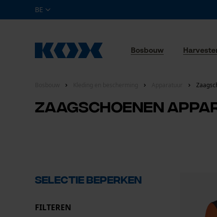
BE
Bosbouw
Harveste
Bosbouw
Kleding en bescherming
Apparatuur
Zaagsc
Zaagschoenen appa
Selectie beperken
FILTEREN