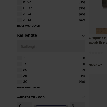
K095
(116)
D009
(85)
A074
(45)
A041
(42)
meer weergeven
Raillengte
Oregon ring
aandrijfrin
Raillengte
12
(1)
15
(1)
34,90 €*
20
(2)
25
(14)
30
(46)
meer weergeven
Aantal zakken