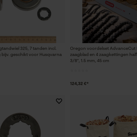
Session ID
De keuze voor gegevensverwerking
opslaan
Econda Tag Manager
tandwiel 325, 7 tanden incl.
Oregon voordelset AdvanceCut
Statistische Cookies
g bijv. geschikt voor Husqvarna
zaagblad en 4 zaagkettingen hal
3/8", 1.5 mm, 45 cm
Econda Analytics
124,32 €*
Mouseflow Web Analytics Tool
Fact-Finder Tracking
Prestatie en functionele Cookies