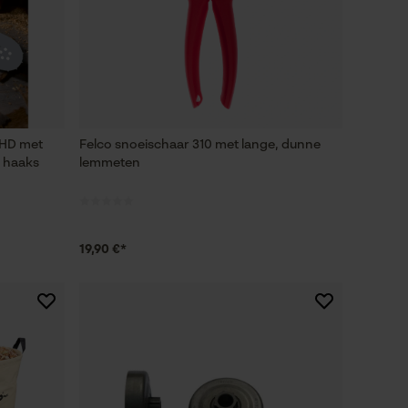
 HD met
Felco snoeischaar 310 met lange, dunne
f haaks
lemmeten
19,90 €*