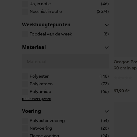
Ja, in actie
(46)
Nee, niet in actie
(2574)
Weekhoogtepunten
Topdeal van de week
(8)
Materiaal
Materiaal
Oregon Pow
90 cm in sp
Polyester
(148)
Polykatoen
(73)
97,90 €*
Polyamide
(66)
meer weergeven
Voering
Polyester voering
(54)
Netvoering
(26)
Fleece voering
(24)