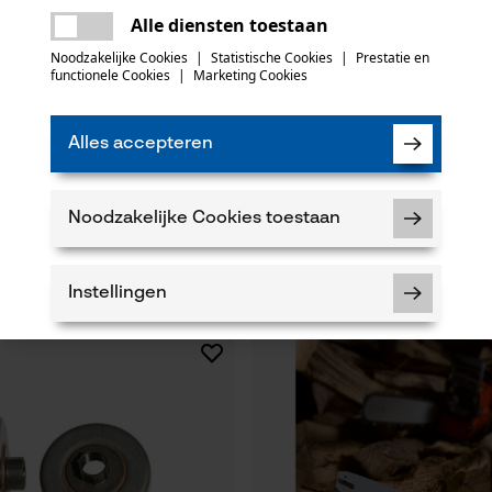
Er is een fout opgetreden. Gelieve het
Alle diensten toestaan
opnieuw te proberen.
mail
Noodzakelijke Cookies
|
Statistische Cookies
|
Prestatie en
functionele Cookies
|
Marketing Cookies
Alles accepteren
rdelset ControlCut met
3M veiligheidsbril SecureFit 400,
 4 zaagkettingen 325", 1.6 mm,
Noodzakelijke Cookies toestaan
12,90 €*
Instellingen
Noodzakelijke Cookies
Controleer instelling van cookies