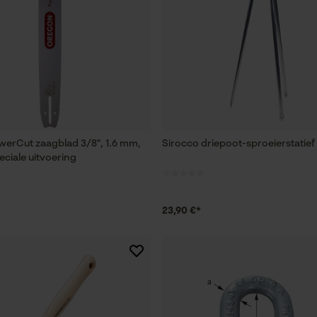
erCut zaagblad 3/8", 1.6 mm,
Sirocco driepoot-sproeierstatief 
eciale uitvoering
23,90 €*