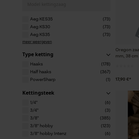
Model kettingzaag
Aeg KES35
(73)
Aeg KS30
(73)
Aeg KS35
(73)
meer weergeven
Oregon zaa
Type ketting
mm, 38 cm
Haaks
(178)
Half haaks
(367)
17,90 €*
PowerSharp
(1)
Kettingsteek
1/4"
(6)
3/4"
(3)
3/8"
(385)
3/8" hobby
(123)
3/8" hobby Intenz
(6)