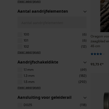
meer weergeven
Aantal aandrijfelementen
Aantal aandrijfelementen
100
(6)
Oregon voo
101
(6)
zaagblad en
45 cm
102
(12)
meer weergeven
Aandrijfschakeldikte
93,73 €*
1.1 mm
(69)
1.3 mm
(182)
1.5 mm
(292)
meer weergeven
Aansluiting voor geleiderail
D025
(118)