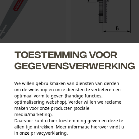
gblad Advancecut .325", 1.5
FB Hydraulic Pressnippel DKOS
Toestemming voor
gegevensverwerking
2,34 €*
We willen gebruikmaken van diensten van derden
om de webshop en onze diensten te verbeteren en
optimaal vorm te geven (handige functies,
optimalisering webshop). Verder willen we reclame
maken voor onze producten (sociale
media/marketing).
Daarvoor kunt u hier toestemming geven en deze te
allen tijd intrekken. Meer informatie hierover vindt u
in onze
privacyverklaring
.
delen