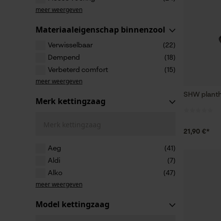
meer weergeven
Materiaaleigenschap binnenzool
Verwisselbaar
(22)
Dempend
(18)
Verbeterd comfort
(15)
meer weergeven
SHW plant
Merk kettingzaag
Merk kettingzaag
21,90 €*
Aeg
(41)
Aldi
(7)
Alko
(47)
meer weergeven
Model kettingzaag