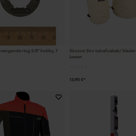
Loop54 Personalization
Gepersonaliseerde homepage
Opgeslagen winkelwagen
Persoonlijke begroeting
vangende ring 3/8" hobby, 7
Sirocco Siro tuinafvalzak/ blade
Geo-IP en gebruikersdetectie
lussen
YouTube-video's
Google Maps
13,90 €*
Marketing Cookies
Google Global Site Tag