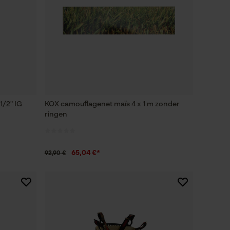
1/2" IG
KOX camouflagenet maïs 4 x 1 m zonder
ringen
65,04 €*
92,90 €