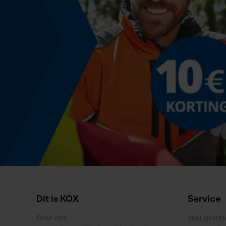
Model & collectie
Modelnaam
Secure Standard
Dit is KOX
Service
Over ons
Veel geste