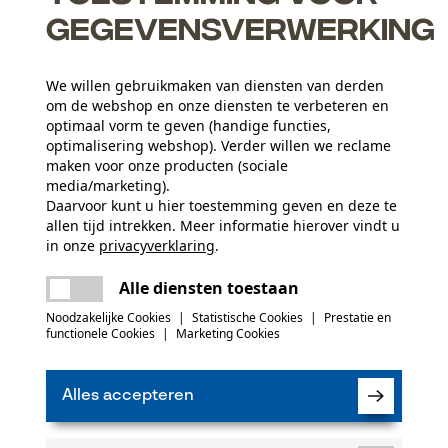
gegevensverwerking
We willen gebruikmaken van diensten van derden
om de webshop en onze diensten te verbeteren en
optimaal vorm te geven (handige functies,
optimalisering webshop). Verder willen we reclame
maken voor onze producten (sociale
media/marketing).
Daarvoor kunt u hier toestemming geven en deze te
allen tijd intrekken. Meer informatie hierover vindt u
Leeftijdsgroep
in onze
privacyverklaring
.
volwassen
delen
Er is een fout opgetreden. Gelieve het
Alle diensten toestaan
opnieuw te proberen.
mail
(0)
Noodzakelijke Cookies
|
Statistische Cookies
|
Prestatie en
Applicaties
functionele Cookies
|
Marketing Cookies
Logoprint
Product aanbevelen
Alles accepteren
Seizoen
Product geschikt voor het hele jaar