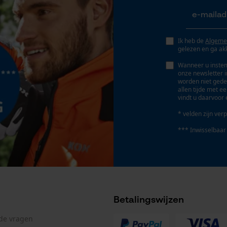
Geo-IP en gebruikersdetectie
YouTube-video's
Google Maps
Ik heb de
Algeme
gelezen en ga ak
Wanneer u instem
onze newsletter 
Marketing Cookies
worden niet gede
allen tijde met e
vindt u daarvoor 
* velden zijn verp
Google Global Site Tag
*** Inwisselbaar
Microsoft Advertising Universal Event
Tracking
Survicate
Betalingswijzen
lde vragen