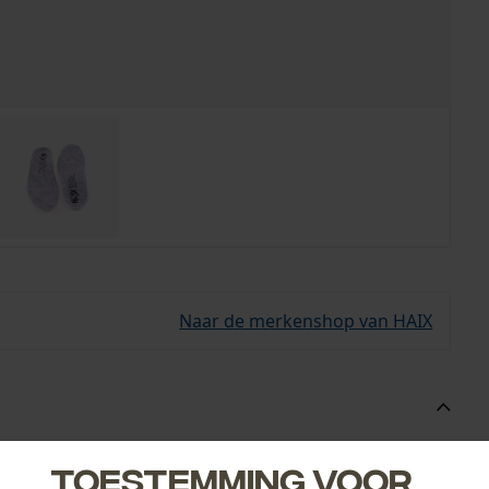
Naar de merkenshop van HAIX
oge binnenkant van schoenen.
Toestemming voor