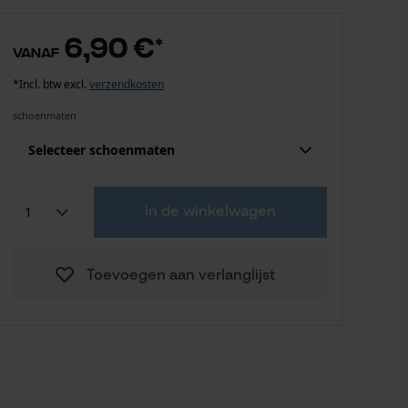
6,90 €
*
vanaf
*Incl. btw excl.
verzendkosten
schoenmaten
Selecteer schoenmaten
6,90 €
36/37
in de winkelwagen
6,90 €
37
Toevoegen aan verlanglijst
6,90 €
38
6,90 €
39
6,90 €
40