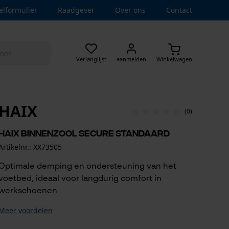
elformulier
Raadgever
Over ons
Contact
Verlanglijst
aanmelden
Winkelwagen
HAIX
(0)
Haix binnenzool Secure Standaard
Artikelnr.: XX73505
Optimale demping en ondersteuning van het
voetbed, ideaal voor langdurig comfort in
werkschoenen
Meer voordelen