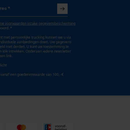
ne voorwaarden inzake gegevensbescherming
koord. *
t met persoonlijke tracking kunnen we u via
individuele aanbiedingen doen. Uw gegevens
eld met derden. U kunt uw toestemming te
en klik intrekken. Onderaan iedere newsletter
een link.
licht
 vanaf een goederenwaarde van 100,- €