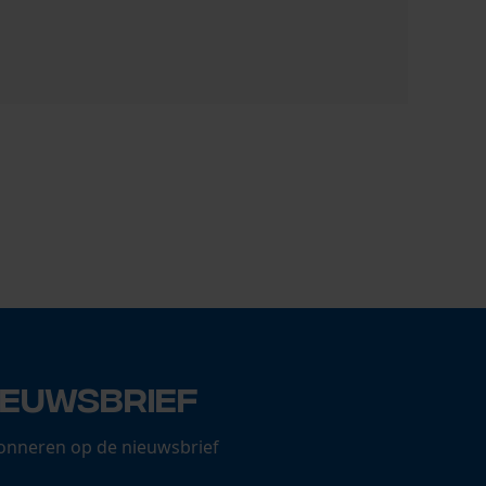
Haix inleg
7,90 €
ieuwsbrief
onneren op de nieuwsbrief