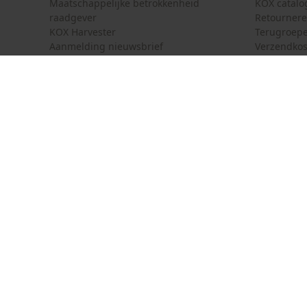
Maatschappelijke betrokkenheid
KOX catalo
raadgever
Retourner
KOX Harvester
Terugroepe
Aanmelding nieuwsbrief
Verzendkos
KOX internationaal
Contact
Deutschland
France
Contactfor
Österreich
Schweiz
Bestelform
Suisse
Belgique
Nieuwsbrie
Nederland
Contract 