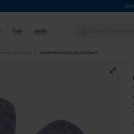
Best
r
Tuin
Jacht
hoenen apparatuur
Haix binnenzool Secure Standaard