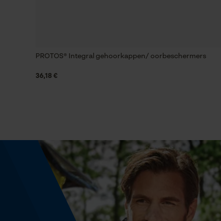
Fasewisselaar
Nee
Gereedschapsloze kettingspanning
PROTOS® Integral gehoorkappen/ oorbeschermers
Nee
36,18 €
Energie & vermogen
Accucapaciteitsaanduiding
Nee
Powerbankfunctie
Nee