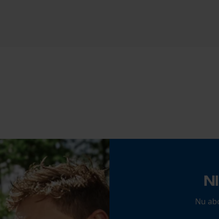
Schuine snede
Nee
Econda Analytics
Gereedschapsloze kettingwissel
Mouseflow Web Analytics Tool
Nee
Fact-Finder Tracking
Prestatie en functionele Cookies
Accu/batterij inbegrepen
Oplaadbare batterij/batterijen niet inbegrepen in
de levering
Loop54 Personalization
N
Gepersonaliseerde homepage
Opgeslagen winkelwagen
Nu ab
Persoonlijke begroeting