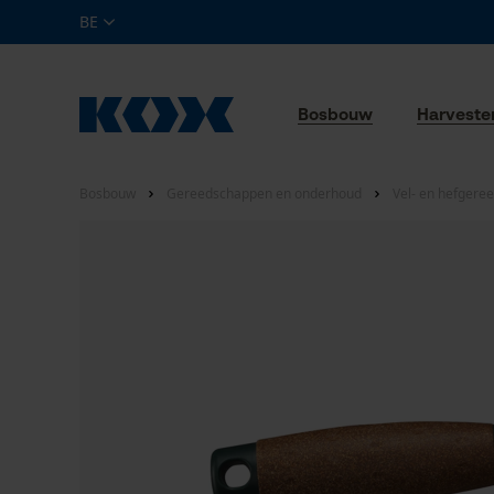
BE
Bosbouw
Harveste
Bosbouw
Gereedschappen en onderhoud
Vel- en hefgere