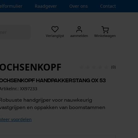
elformulier
Raadgever
Over ons
Contact
Verlanglijst
aanmelden
Winkelwagen
OCHSENKOPF
(0)
Ochsenkopf handpakkerstang OX 53
Artikelnr.: XX97233
Robuuste handgrijper voor nauwkeurig
vastgrijpen en oppakken van boomstammen
Meer voordelen