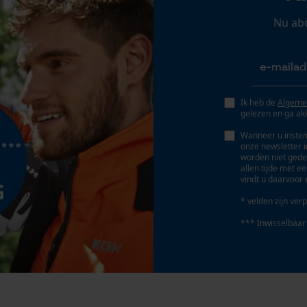
Persoonlijke begroeting
Nu ab
Geo-IP en gebruikersdetectie
YouTube-video's
Google Maps
Ik heb de
Algeme
gelezen en ga ak
Marketing Cookies
Wanneer u instem
onze newsletter 
worden niet gede
allen tijde met e
vindt u daarvoor 
Google Global Site Tag
* velden zijn verp
Microsoft Advertising Universal Event
Tracking
*** Inwisselbaar
Survicate