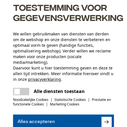
Toestemming voor
gegevensverwerking
We willen gebruikmaken van diensten van derden
om de webshop en onze diensten te verbeteren en
optimaal vorm te geven (handige functies,
optimalisering webshop). Verder willen we reclame
maken voor onze producten (sociale
media/marketing).
Leeftijdsgroep
Daarvoor kunt u hier toestemming geven en deze te
volwassen
allen tijd intrekken. Meer informatie hierover vindt u
in onze
privacyverklaring
.
Materiaal greep
delen
Er is een fout opgetreden. Gelieve het
kunststof, kurk
Alle diensten toestaan
Artikelgewicht
opnieuw te proberen.
mail
486.0 g
Noodzakelijke Cookies
|
Statistische Cookies
|
Prestatie en
functionele Cookies
|
Marketing Cookies
(0)
Oppervlaktecoating
glanscoating, gelakt oppervlak
Seizoen
Alles accepteren
Product geschikt voor het hele jaar