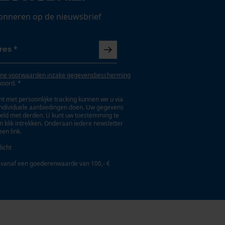
onneren op de nieuwsbrief
ne voorwaarden inzake gegevensbescherming
koord. *
t met persoonlijke tracking kunnen we u via
individuele aanbiedingen doen. Uw gegevens
eld met derden. U kunt uw toestemming te
en klik intrekken. Onderaan iedere newsletter
een link.
licht
 vanaf een goederenwaarde van 100,- €