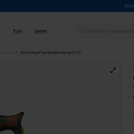
Best
r
Tuin
Jacht
edschap
Ochsenkopf handpakkerstang OX 53