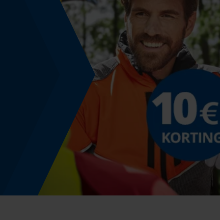
Powerbankfunctie
Nee
Gebruik & gebruiksaanwijzing
Bedieningstype
handmatige bediening
Kleurencombinatie
Kleur
Geelbruin
Model & collectie
Modelnaam