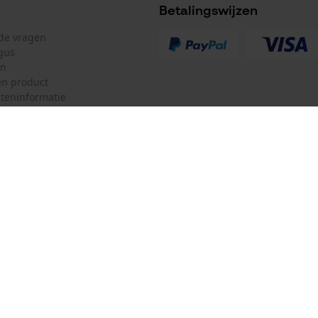
Betalingswijzen
lde vragen
gus
en
n product
teninformatie
d worden opgevolgd.
mulier
Oregon Tool Europe SA/NV
ulier
KOX – Partners voor de Bosbouw 
f
Adres hoofdkantoor:
Rue Emile Francqui 11
herroepen
1435 Mont-Saint-Guibert
Geen winkel!
Retouradres:
Beim Erlenwäldchen 14/2