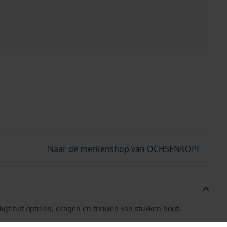
Naar de merkenshop van OCHSENKOPF
t het optillen, dragen en trekken van stukken hout.