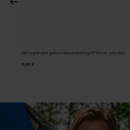
Versnipperfunctie
Nee
Schuine snede
Nee
3M hygiënekit gehoorbescherming HYX4 mt. one size
Gereedschapsloze kettingwissel
Nee
15,90 €
Energie & vermogen
Accucapaciteitsaanduiding
Nee