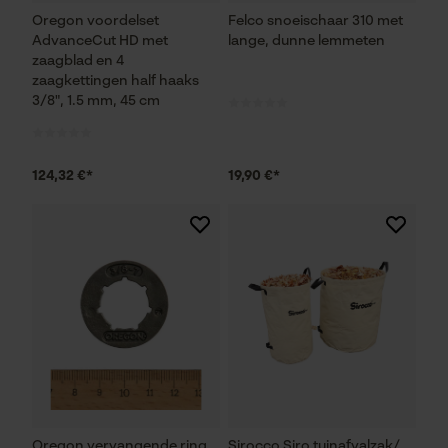
Oregon voordelset
Felco snoeischaar 310 met
Noodzakelijke Cookies
AdvanceCut HD met
lange, dunne lemmeten
zaagblad en 4
zaagkettingen half haaks
Controleer instelling van cookies
3/8", 1.5 mm, 45 cm
Session ID
De keuze voor
gegevensverwerking opslaan
124,32 €*
19,90 €*
Econda Tag Manager
Statistische Cookies
Econda Analytics
Mouseflow Web Analytics Tool
Oregon vervangende ring
Sirocco Siro tuinafvalzak/