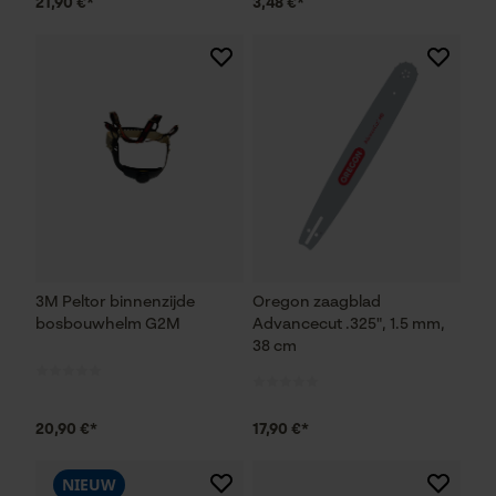
21,90 €*
3,48 €*
3M Peltor binnenzijde
Oregon zaagblad
bosbouwhelm G2M
Advancecut .325", 1.5 mm,
38 cm
20,90 €*
17,90 €*
NIEUW