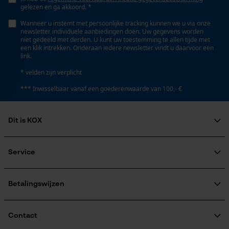
gelezen en ga akkoord. *
Wanneer u instemt met persoonlijke tracking kunnen we u via onze
newsletter individuele aanbiedingen doen. Uw gegevens worden
niet gedeeld met derden. U kunt uw toestemming te allen tijde met
een klik intrekken. Onderaan iedere newsletter vindt u daarvoor een
link.
* velden zijn verplicht
*** Inwisselbaar vanaf een goederenwaarde van 100,- €
Dit is KOX
Over ons
Maatschappelijke betrokkenheid
Service
raadgever
Veel gestelde vragen
KOX Harvester
KOX catalogus
Aanmelding nieuwsbrief
Betalingswijzen
Retourneren
Terugroepen product
Verzendkosteninformatie
Contact