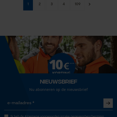
1
2
3
4
109
Nieuwsbrief
Nu abonneren op de nieuwsbrief
Ik heb de
Algemene voorwaarden inzake gegevensbescherming