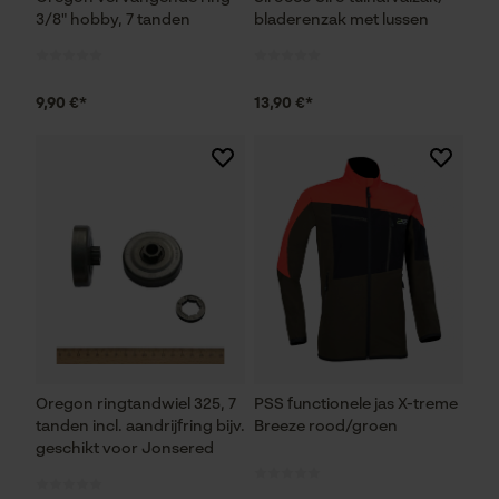
Fact-Finder Tracking
3/8" hobby, 7 tanden
bladerenzak met lussen
Prestatie en functionele
9,90 €*
13,90 €*
Cookies
Loop54 Personalization
Gepersonaliseerde homepage
Opgeslagen winkelwagen
Persoonlijke begroeting
Geo-IP en gebruikersdetectie
YouTube-video's
Oregon ringtandwiel 325, 7
PSS functionele jas X-treme
Google Maps
tanden incl. aandrijfring bijv.
Breeze rood/groen
geschikt voor Jonsered