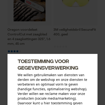
Oregon voordelset
3M veiligheidsbril SecureFit
ControlCut met zaagblad
400, geel
en 4 zaagkettingen 325", 1.6
mm, 45 cm
Toestemming voor
93,73 €*
12,90 €*
gegevensverwerking
We willen gebruikmaken van diensten van
derden om de webshop en onze diensten te
verbeteren en optimaal vorm te geven
(handige functies, optimalisering webshop).
Verder willen we reclame maken voor onze
producten (sociale media/marketing).
Daarvoor kunt u hier toestemming geven