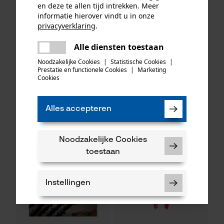
en deze te allen tijd intrekken. Meer
informatie hierover vindt u in onze
privacyverklaring
.
delen
KOX zaagkettingen half
Oregon ringtandwiel 325, 7
Alle diensten toestaan
Er is een fout opgetreden. Gelieve
haaks 325", 1.6 mm, 74
tanden incl. aandrijfring bijv.
delen
het opnieuw te proberen.
Noodzakelijke Cookies
|
Statistische Cookies
|
aandrijfschakels, 3 stuks
geschikt voor Husqvarna
Prestatie en functionele Cookies
|
Marketing
mail
Cookies
48,82 €*
34,90 €*
Alles accepteren
Noodzakelijke Cookies
toestaan
Instellingen