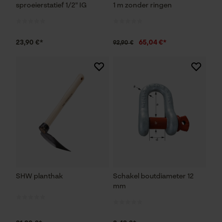
sproeierstatief 1/2" IG
1 m zonder ringen
23,90 €*
65,04 €*
92,90 €
SHW planthak
Schakel boutdiameter 12
mm