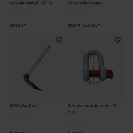
sproeierstatief 1/2" IG
1 m zonder ringen
23,90 €*
65,04 €*
92,90 €
SHW planthak
Schakel boutdiameter 12
mm