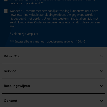
gelezen en ga akkoord. *
Wanneer u instemt met persoonlijke tracking kunnen we u via onze
newsletter individuele aanbiedingen doen. Uw gegevens worden
niet gedeeld met derden. U kunt uw toestemming te allen tijde met
een klik intrekken. Onderaan iedere newsletter vindt u daarvoor een
link.
* velden zijn verplicht
*** Inwisselbaar vanaf een goederenwaarde van 100,- €
Dit is KOX
Over ons
Maatschappelijke betrokkenheid
Service
raadgever
Veel gestelde vragen
KOX Harvester
KOX catalogus
Aanmelding nieuwsbrief
Betalingswijzen
Retourneren
Terugroepen product
Verzendkosteninformatie
Contact