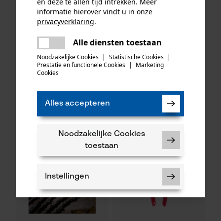
en deze te allen tijd intrekken. Meer
informatie hierover vindt u in onze
privacyverklaring
.
delen
Alle diensten toestaan
KOX zaagkettingen half
Oregon ringtandwiel 325, 7
Er is een fout opgetreden. Gelieve
delen
haaks 325", 1.6 mm, 74
tanden incl. aandrijfring bijv.
het opnieuw te proberen.
Noodzakelijke Cookies
|
Statistische Cookies
|
aandrijfschakels, 3 stuks
geschikt voor Husqvarna
Prestatie en functionele Cookies
|
Marketing
mail
Cookies
48,82 €*
34,90 €*
Alles accepteren
Noodzakelijke Cookies
toestaan
Instellingen