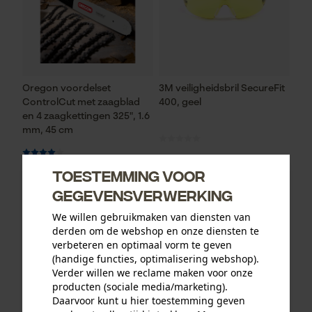
Oregon voordelset
3M veiligheidsbril SecureFit
ControlCut met zaagblad
400, geel
en 4 zaagkettingen 325", 1.6
mm, 45 cm
Toestemming voor
93,73 €*
12,90 €*
gegevensverwerking
We willen gebruikmaken van diensten van
derden om de webshop en onze diensten te
verbeteren en optimaal vorm te geven
(handige functies, optimalisering webshop).
Verder willen we reclame maken voor onze
producten (sociale media/marketing).
Daarvoor kunt u hier toestemming geven