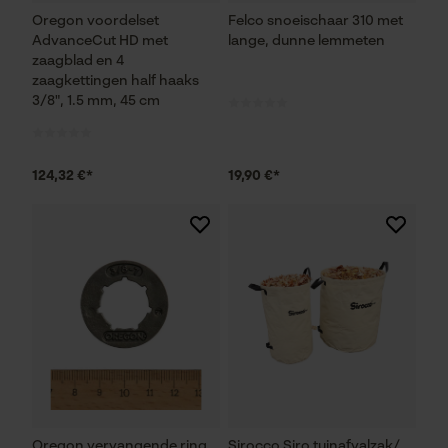
Oregon voordelset
Felco snoeischaar 310 met
Noodzakelijke Cookies
AdvanceCut HD met
lange, dunne lemmeten
zaagblad en 4
Controleer instelling van cookies
zaagkettingen half haaks
3/8", 1.5 mm, 45 cm
Session ID
De keuze voor
gegevensverwerking opslaan
124,32 €*
19,90 €*
Econda Tag Manager
Statistische Cookies
Econda Analytics
Mouseflow Web Analytics Tool
Fact-Finder Tracking
Oregon vervangende ring
Sirocco Siro tuinafvalzak/