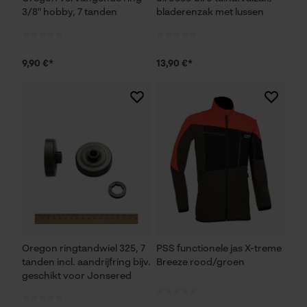
3/8" hobby, 7 tanden
bladerenzak met lussen
Prestatie en functionele
9,90 €*
13,90 €*
Cookies
Loop54 Personalization
Gepersonaliseerde homepage
Opgeslagen winkelwagen
Persoonlijke begroeting
Geo-IP en gebruikersdetectie
YouTube-video's
Oregon ringtandwiel 325, 7
PSS functionele jas X-treme
Google Maps
tanden incl. aandrijfring bijv.
Breeze rood/groen
geschikt voor Jonsered