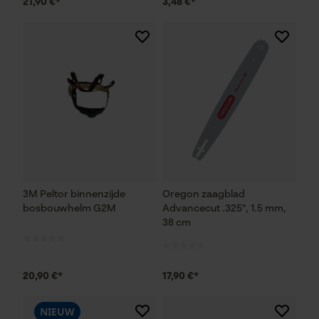
21,90 €*
3,48 €*
3M Peltor binnenzijde
Oregon zaagblad
bosbouwhelm G2M
Advancecut .325", 1.5 mm,
38 cm
20,90 €*
17,90 €*
NIEUW