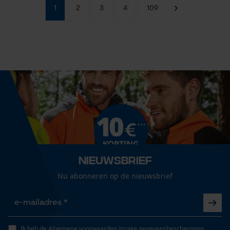
1
2
3
4
109
Nieuwsbrief
Nu abonneren op de nieuwsbrief
Ik heb de
Algemene voorwaarden inzake gegevensbescherming