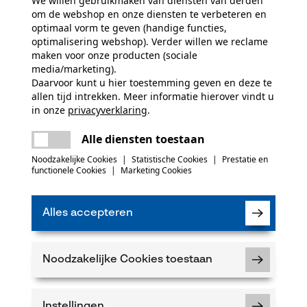
We willen gebruikmaken van diensten van derden
N
om de webshop en onze diensten te verbeteren en
optimaal vorm te geven (handige functies,
optimalisering webshop). Verder willen we reclame
Nu ab
maken voor onze producten (sociale
media/marketing).
Daarvoor kunt u hier toestemming geven en deze te
allen tijd intrekken. Meer informatie hierover vindt u
in onze
privacyverklaring
.
delen
Er is een fout opgetreden. Gelieve het
Ik heb de
Algeme
Alle diensten toestaan
gelezen en ga ak
opnieuw te proberen.
mail
Noodzakelijke Cookies
|
Statistische Cookies
|
Prestatie en
Wanneer u instem
functionele Cookies
|
Marketing Cookies
onze newsletter 
worden niet gede
allen tijde met e
vindt u daarvoor 
Alles accepteren
* velden zijn verp
*** Inwisselbaar
Noodzakelijke Cookies toestaan
Instellingen