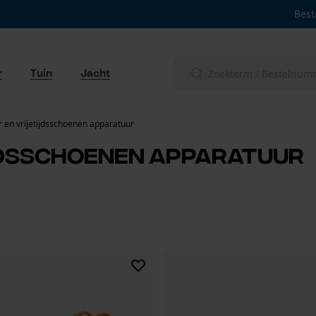
Best
r
Tuin
Jacht
 en vrijetijdsschoenen apparatuur
jdsschoenen apparatuur