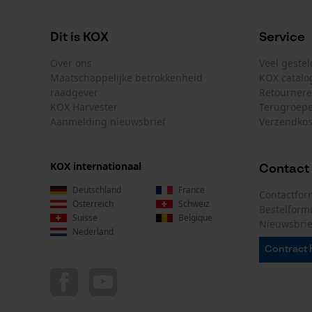
Dit is KOX
Service
Over ons
Veel geste
Maatschappelijke betrokkenheid
KOX catalo
raadgever
Retourner
KOX Harvester
Terugroepe
Aanmelding nieuwsbrief
Verzendkos
KOX internationaal
Contact
Deutschland
France
Contactfor
Österreich
Schweiz
Bestelform
Suisse
Belgique
Nieuwsbrie
Nederland
Contract 