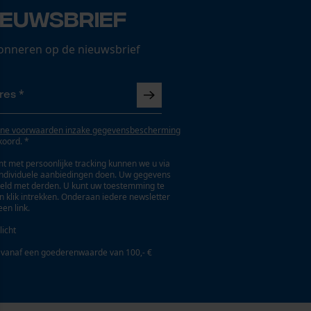
ieuwsbrief
onneren op de nieuwsbrief
ne voorwaarden inzake gegevensbescherming
koord. *
t met persoonlijke tracking kunnen we u via
individuele aanbiedingen doen. Uw gegevens
eld met derden. U kunt uw toestemming te
en klik intrekken. Onderaan iedere newsletter
een link.
licht
 vanaf een goederenwaarde van 100,- €