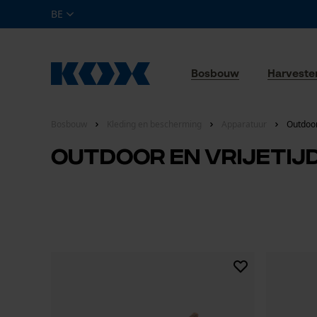
BE
Bosbouw
Harveste
Bosbouw
Kleding en bescherming
Apparatuur
Outdoor
Outdoor en vrijeti