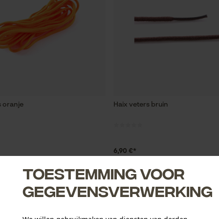
s oranje
Haix veters bruin
6,90 €*
Toestemming voor
gegevensverwerking