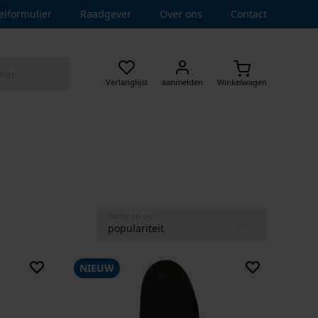
elformulier
Raadgever
Over ons
Contact
Verlanglijst
aanmelden
Winkelwagen
Sorteren op
NIEUW