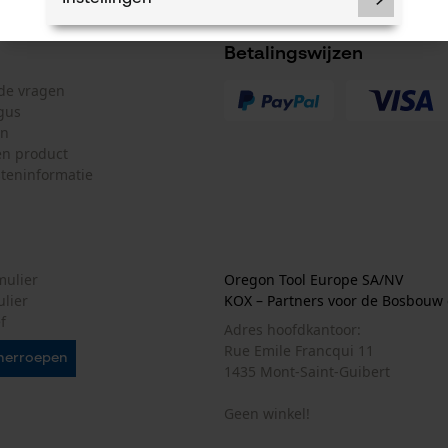
Betalingswijzen
lde vragen
gus
Noodzakelijke Cookies
en
n product
Controleer instelling van cookies
teninformatie
Session ID
De keuze voor gegevensverwerking
opslaan
Econda Tag Manager
mulier
Oregon Tool Europe SA/NV
ulier
KOX – Partners voor de Bosbouw 
f
Adres hoofdkantoor:
Statistische Cookies
Rue Emile Francqui 11
herroepen
1435 Mont-Saint-Guibert
Geen winkel!