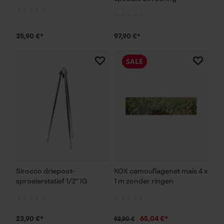
35,90 €*
97,90 €*
SALE
Sirocco driepoot-
KOX camouflagenet maïs 4 x
sproeierstatief 1/2" IG
1 m zonder ringen
23,90 €*
65,04 €*
92,90 €