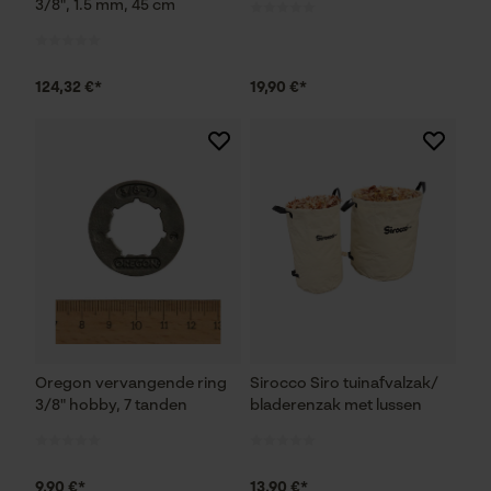
3/8", 1.5 mm, 45 cm
Controleer instelling van cookies
Session ID
124,32 €*
19,90 €*
De keuze voor
gegevensverwerking opslaan
Econda Tag Manager
Statistische Cookies
Econda Analytics
Oregon vervangende ring
Sirocco Siro tuinafvalzak/
Mouseflow Web Analytics Tool
3/8" hobby, 7 tanden
bladerenzak met lussen
Fact-Finder Tracking
9,90 €*
13,90 €*