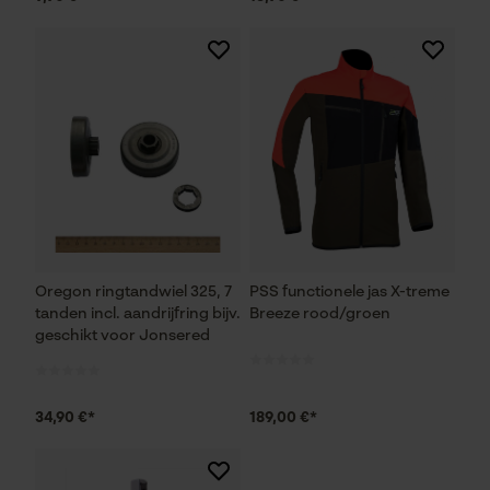
Prestatie en functionele
Cookies
Loop54 Personalization
Gepersonaliseerde homepage
Opgeslagen winkelwagen
Persoonlijke begroeting
Geo-IP en gebruikersdetectie
Oregon ringtandwiel 325, 7
PSS functionele jas X-treme
tanden incl. aandrijfring bijv.
Breeze rood/groen
YouTube-video's
geschikt voor Jonsered
Google Maps
34,90 €*
189,00 €*
Marketing Cookies