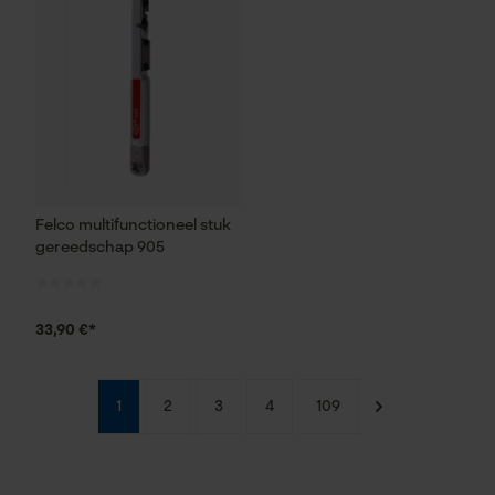
Google Global Site Tag
Microsoft Advertising Universal
Event Tracking
Survicate
Felco multifunctioneel stuk
gereedschap 905
33,90 €*
1
2
3
4
109