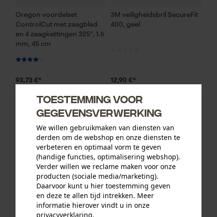
Oregon voordelset
3M veiligheidsbril SecureFit
ControlCut met zaagblad
400, geel
en 4 zaagkettingen 325", 1.6
mm, 45 cm
93,73 €*
12,90 €*
Toestemming voor
gegevensverwerking
We willen gebruikmaken van diensten van
derden om de webshop en onze diensten te
verbeteren en optimaal vorm te geven
(handige functies, optimalisering webshop).
Verder willen we reclame maken voor onze
producten (sociale media/marketing).
Daarvoor kunt u hier toestemming geven
en deze te allen tijd intrekken. Meer
informatie hierover vindt u in onze
KOX zaagkettingen half
Oregon ringtandwiel 325, 7
privacyverklaring
.