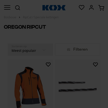
Bosbouw
RipCut / Speciale kettingen
OREGON RipCut
Sorteren op
Filteren