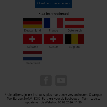
AVV
Oregon Tool Europe SA/NV
Contract herroepen
Gegevensbescherming
KOX – Partners voor de Bosbouw en Tuin
Herroepingsrecht
Adres hoofdkantoor:
KOX internationaal
Privacyinstellingen
Rue Emile Francqui 11
1435 Mont-Saint-Guibert
France
Österreich
Deutschland
Geen winkel!
Retouradres:
Schweiz
Suisse
Belgique
Beim Erlenwäldchen 14/2
71522 Backnang
Duitsland
Nederland
Telefonisch bereikbaar:
ma t/m fr van 9:00 tot 17:00
078 15 82 22
info-be@kox.eu
*Alle prijzen zijn in € incl. BTW, plus max 7,26 € verzendkosten. © Oregon
Tool Europe SA/NV - KOX - Partners voor de Bosbouw en Tuin | Laatste
update van de Webshop 06.08.2026, 11:30